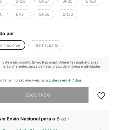
5
BR26
BR27
BR28
BR29
0
BR31
BR32
BR33
do por
io Nacional
Internacional
Este é um produto
Envio Nacional
. Diferentes marketplaces
terão diferentes taxas de frete, prazo de entrega e atividades.
s Tamanho são elegíveis para
Entrega em 4-7 dias
e, este produto está esgotado.
ESGOTADO
io Envio Nacional para o
Brazil