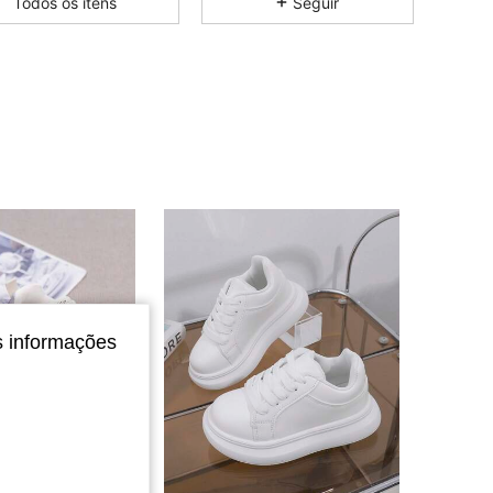
Todos os itens
Seguir
4,84
50
13
4,84
50
13
4,84
50
13
4,84
50
13
4,84
50
13
s informações