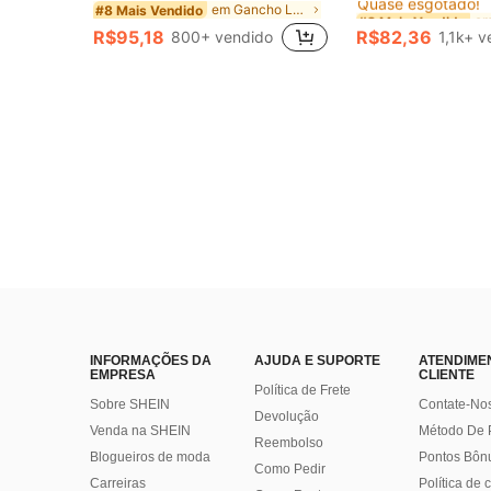
em Gancho Loop Tênis infantil
#8 Mais Vendido
#3 Mais Vendido
#3 Mais Vendido
Quase esgotado!
Quase esgotado!
R$95,18
R$82,36
800+ vendido
1,1k+ v
#3 Mais Vendido
Quase esgotado!
INFORMAÇÕES DA
AJUDA E SUPORTE
ATENDIME
EMPRESA
CLIENTE
Política de Frete
Sobre SHEIN
Contate-No
Devolução
Venda na SHEIN
Método De
Reembolso
Blogueiros de moda
Pontos Bôn
Como Pedir
Carreiras
Política de