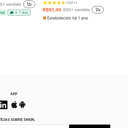
(100+)
0+ vendido
R$91,49
600+ vendido
nal
4-7 dias
Estabelecido há 1 ano
APP
CIAS SOBRE SHEIN.