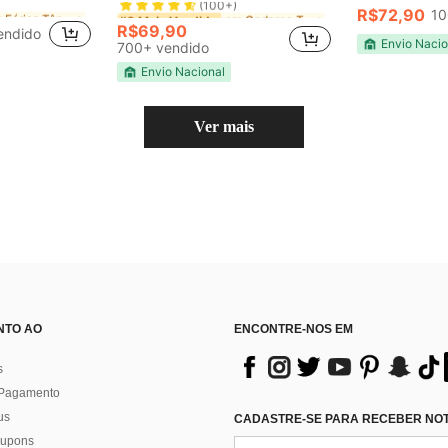
em Férias Tênis infantil
em Férias Tênis infantil
em Cadarço Tênis infantil
em Cadarço Tênis infantil
#2 Mais Vendido
#2 Mais Vendido
R$72,90
10
(100+)
(100+)
R$69,90
endido
em Férias Tênis infantil
em Cadarço Tênis infantil
#2 Mais Vendido
Envio Nacio
700+ vendido
(100+)
Envio Nacional
Ver mais
NTO AO
ENCONTRE-NOS EM
s
 Pagamento
us
CADASTRE-SE PARA RECEBER NOTÍ
 cupons