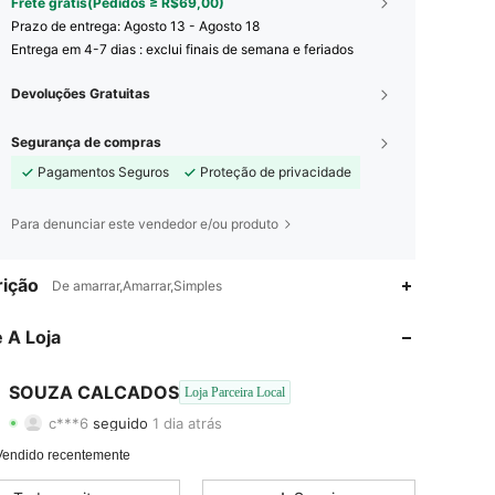
Frete grátis(Pedidos ≥ R$69,00)
Prazo de entrega:
Agosto 13 - Agosto 18
Entrega em 4-7 dias : exclui finais de semana e feriados
Devoluções Gratuitas
Segurança de compras
Pagamentos Seguros
Proteção de privacidade
Para denunciar este vendedor e/ou produto
ição
4,84
50
13
De amarrar,Amarrar,Simples
4,84
50
13
 A Loja
4,84
50
13
SOUZA CALCADOS
Loja Parceira Local
c***6
seguido
1 dia atrás
4,84
50
13
Classificação
Itens
Seguidores
Vendido recentemente
4,84
50
13