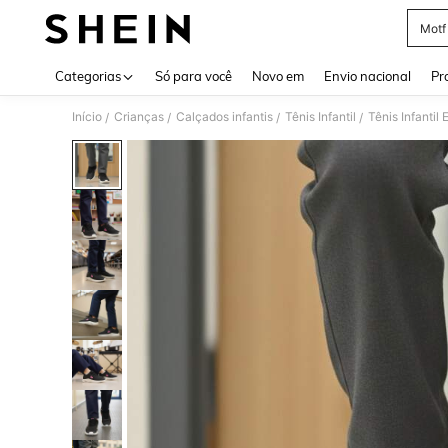
Motf
Use up 
Categorias
Só para você
Novo em
Envio nacional
Pr
Início
Crianças
Calçados infantis
Tênis Infantil
Tênis Infantil
/
/
/
/