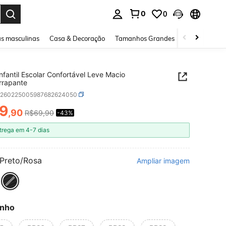
0
0
ar. Press Enter to select.
s masculinas
Casa & Decoração
Tamanhos Grandes
Joias e acessó
Infantil Escolar Confortável Leve Macio
rrapante
k260225005987682624050
9
,90
R$69,90
-43%
ICE AND AVAILABILITY
trega em 4-7 dias
Preto/Rosa
Ampliar imagem
nho