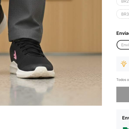
BR2
BR3
Envia
Env
Todos o
Desculp
Env