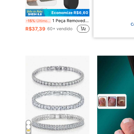
Economize R$6,60
1 Peça Removedor de Pelos Elétrico Recarregável Portátil, Remoção Eficiente e Rápida de Fiapos e Bolinhas em Roupas, Móveis e Carpetes (1 Preto)
-15%
Últimos 2 dias
C
R$28,95
1,1k+ v
R$37,39
60+ vendido