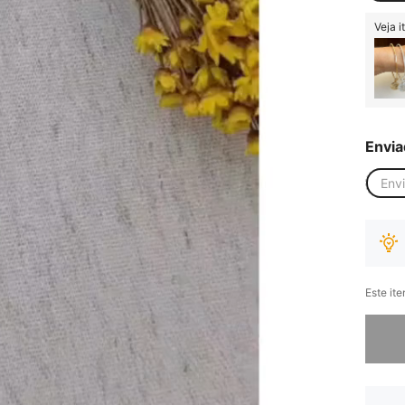
Veja 
Envia
Env
Este it
Desculp