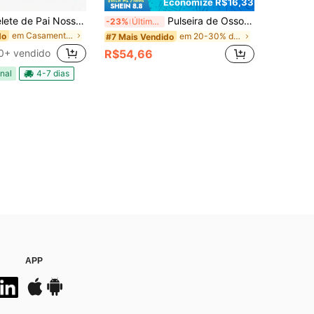
Economize R$16,33
Pulseira Bracelete de Pai Nosso Masculina Dourado Prata e Preto Aço inoxidável 316L
Pulseira de Osso de Cobra com Coração e Borboleta de Zircônia Cúbica em Prata Esterlina 925, Adequada para Pulseiras DIY, Presente de Joias da Moda para Mulheres
-23%
Últimos 3 dias
em Casamento Pulseiras Masculinas
do
em 20-30% de desconto Pulseiras finas
#7 Mais Vendido
0+ vendido
R$54,66
nal
4-7 dias
APP