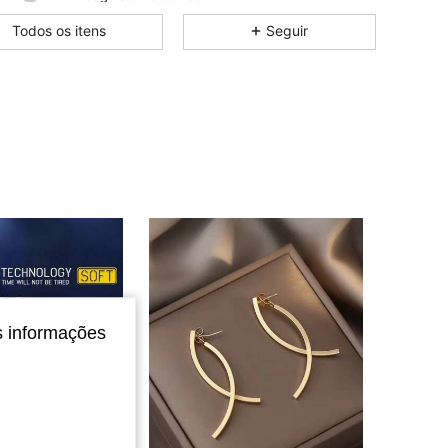
4,62
11
30
Todos os itens
Seguir
4,62
11
30
4,62
11
30
4,62
11
30
4,62
11
30
4,62
11
30
4,62
11
30
4,62
11
30
4,62
11
30
s informações