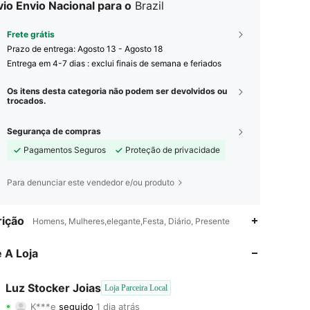
io Envio Nacional para o
Brazil
Frete grátis
Prazo de entrega:
Agosto 13 - Agosto 18
Entrega em 4-7 dias : exclui finais de semana e feriados
Os itens desta categoria não podem ser devolvidos ou
trocados.
Segurança de compras
Pagamentos Seguros
Proteção de privacidade
Para denunciar este vendedor e/ou produto
ição
Homens, Mulheres,elegante,Festa, Diário, Presente
 A Loja
Luz Stocker Joias
Loja Parceira Local
4,62
11
30
K***e
seguido
1 dia atrás