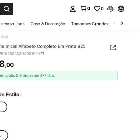
0
0
ar. Press Enter to select.
s masculinas
Casa & Decoração
Tamanhos Grandes
Joias e acessó
a 925
te Inicial Alfabeto Completo Em Prata 925
j251025063304051929
8
,00
ICE AND AVAILABILITY
ete grátis & Entrega em 4-7 dias
de Estilo:
ta