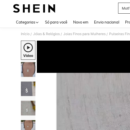
Motf
Use up 
Categorias
Só para você
Novo em
Envio nacional
Pr
Início
Jóias & Relógios
Joias Finos para Mulheres
Pulseiras Fi
/
/
/
Video