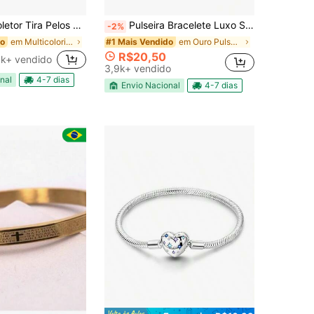
 E Fiapos Flutuante Para Máquinas De Lavar Lavadoura
Pulseira Bracelete Luxo São Bento Ajustável Dourada Cabo de Aço Inoxidável 316L
-2%
em Multicolorido Acessórios para ferramentas de la
em Ouro Pulseiras Cadeia Homens
do
#1 Mais Vendido
R$20,50
1k+ vendido
3,9k+ vendido
nal
4-7 dias
Envio Nacional
4-7 dias