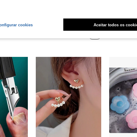
Economize R$1,20
3 Peças Conjunto de Joias Colar + Brincos de Estilo Metálico para Mulheres, Pingente de Coração Colorblock Fashionable
2 Peças Brincos Geométricos Assimétricos Vintage Argola Aberta, Adequados para Uso Diário, Casual, Praia, Presente do Dia das Mães, Presente de Aniversário para Namorada
1 Pa
-8%
Últimos 3 dias
-30%
Últimos 3 dias
onfigurar cookies
Aceitar todos os cooki
em Ouro Algemas de orelha femininas
#7 Mais Vendido
#3 Mais Vendi
endido
R$13,79
R$14,67
400+ vendido
80