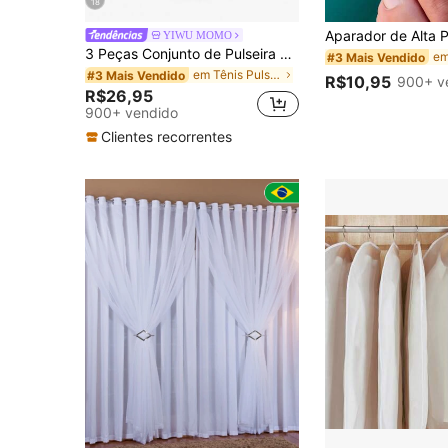
18
YIWU MOMO
3 Peças Conjunto de Pulseira de Tênis Geométrica Redonda e Quadrada de Zircônia Brilhante, Adequada para Uso Diário de Mulheres e Meninas
#3 Mais Vendido
em Tênis Pulseiras Femininas
#3 Mais Vendido
R$10,95
900+ v
R$26,95
900+ vendido
Clientes recorrentes