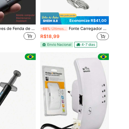
Economize R$41,00
Conjunto de Chaves de Fenda de Precisão 24 em 1: A Ferramenta Definitiva para Reparar Smartphones e Tablets!
Fonte Carregador Compativel New 3ds Dsi 3ds Xl Dsix
-68%
Últimos 3 dias
R$18,99
Envio Nacional
4-7 dias