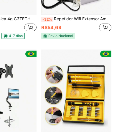
ance CPU GPU Gamer Console Kit com Espátula Escolha Modelo TC-10
Repetidor Wifi Extensor Amplificador Sinal Internet Wireless
-32%
R$54,69
4-7 dias
Envio Nacional