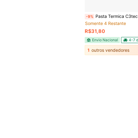
Pasta Termica C3tech Alta Performance 4g 14,5w Ultra Cpu Gpu Gamer Console Pc Noteb
-9%
Somente 4 Restante
R$31,80
Envio Nacional
4-7 d
1
outros vendedores