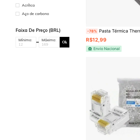
Acrílica
Aço de carbono
Faixa De Preço (BRL)
Pasta Térmica Thermal Grease Hy510 1g para CP
-78%
R$12,99
Mínimo:
Máximo:
Ok
Envio Nacional