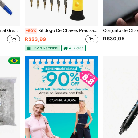
U e GPU 1 unidade
Kit Jogo De Chaves Precisão Torx 12 Peças P Celular Ak-5305
-50%
R$30,95
R$23,99
Envio Nacional
4-7 dias