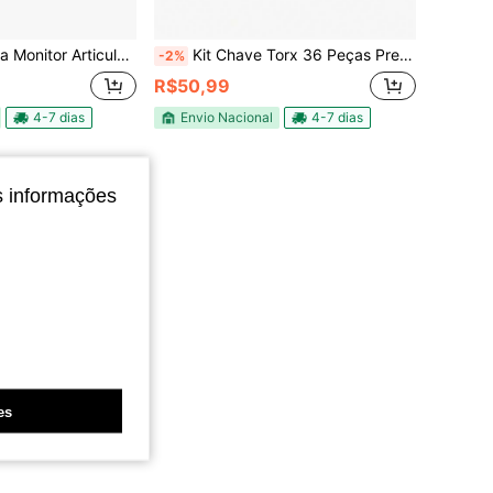
 Preto até 14-32 Pol Ajustável Preto MS-252
Kit Chave Torx 36 Peças Precisão Para Celular Notebook Tablet Eletrônicos
-2%
R$50,99
4-7 dias
Envio Nacional
4-7 dias
s informações
es