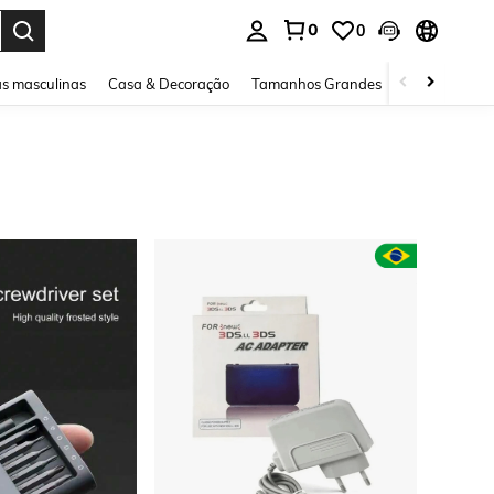
0
0
ar. Press Enter to select.
s masculinas
Casa & Decoração
Tamanhos Grandes
Joias e acessó