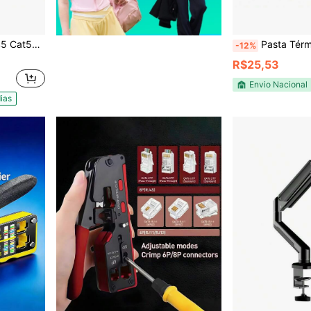
00 Unidades
Pasta Térmica 4g C3TECH 12,8W Alta Perform
-12%
R$25,53
Envio Nacional
ias