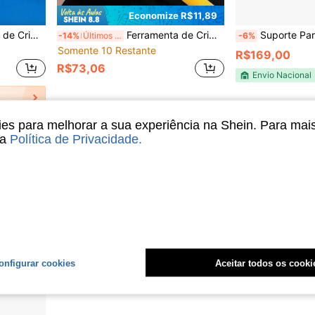
Economize R$11,89
Decapador de Fio e Ferramenta de Crimpagem Ethernet, Decapador
Ferramenta de Crimpagem RJ45 CAT7 CAT6A, Adequada para Conectores de Rede Cat7/6a/6/5e, Cortador de Fio, Decapador e Ferramenta de Crimpagem Ethernet
Suporte Para Monitor Articulado
-14%
Últimos 3 dias
-6%
Somente 10 Restante
R$169,00
R$73,06
Envio Nacional
s para melhorar a sua experiência na Shein. Para mai
sa
Política de Privacidade
.
onfigurar cookies
Aceitar todos os cooki