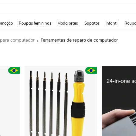
a Jeans Feminina
and down arrow keys to navigate search Buscas recentes and Pesquisar e Encontr
omoção
Roupas femininas
Moda praia
Sapatos
Infantil
Roupa
 para computador
Ferramentas de reparo de computador
/