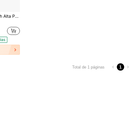
ook Nao Condutiva Com Espatula
ias
1
Total de 1 páginas