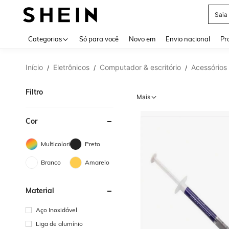
Calç
Use up 
Categorias
Só para você
Novo em
Envio nacional
Pr
Início
Eletrônicos
Computador & escritório
Acessórios
/
/
/
Filtro
Mais
Cor
Multicolorido
Preto
Branco
Amarelo
Material
Aço Inoxidável
Liga de alumínio