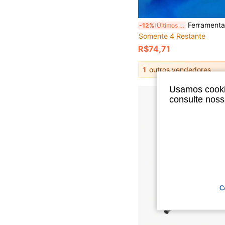
Ferramenta de Crimpagem de Cabo RJ45, Adequada para Conectores de Rede Cat6 Cat5 Cat5e, Cortador de Fio, 
-12%
Últimos 3 dias
Somente 4 Restante
R$74,71
1
outros vendedores
Usamos cookie
consulte nos
C