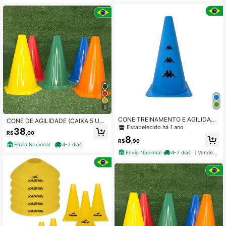
5
CONE TREINAMENTO E AGILIDADE
CONE DE AGILIDADE (CAIXA 5 UNI
KAPA PVC
Estabelecido há 1 ano
DADES)
38
R$
,00
8
R$
,90
Envio Nacional
4-7 dias
Envio Nacional
4-7 dias
Vendedor Indicado