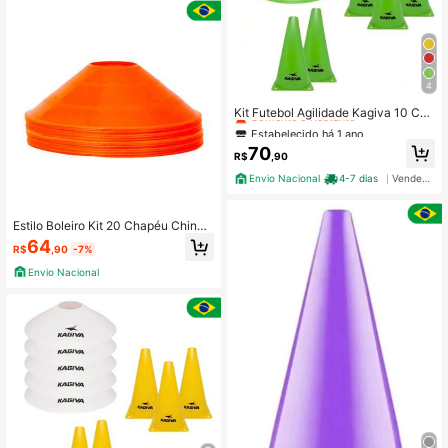
4
Estabelecido há 1 ano
Somente 5 Restante
Kit Futebol Agilidade Kagiva 10 Con
es – Chapéu + Tartaruga
Estabelecido há 1 ano
Estabelecido há 1 ano
Somente 5 Restante
Somente 5 Restante
70
R$
,90
Estabelecido há 1 ano
Envio Nacional
4-7 dias
Vendedor Indicado
Somente 5 Restante
Estilo Boleiro Kit 20 Chapéu Chinês
Cor Laranja Cone Demarcatório Tre
64
R$
,90
-7%
ino Funcional
Envio Nacional