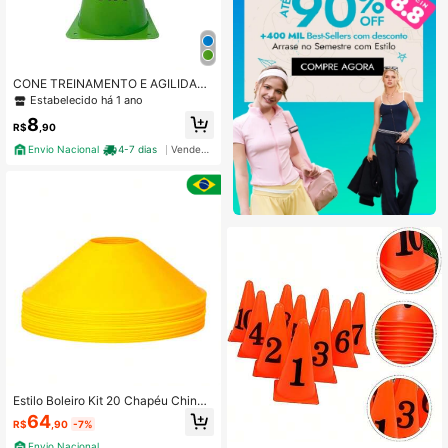
CONE TREINAMENTO E AGILIDADE
KAPA PVC
Estabelecido há 1 ano
8
R$
,90
Envio Nacional
4-7 dias
Vendedor Indicado
Estilo Boleiro Kit 20 Chapéu Chinês
Cor Amarelo Cone Demarcatório Tr
64
R$
,90
-7%
eino Funcional
Envio Nacional