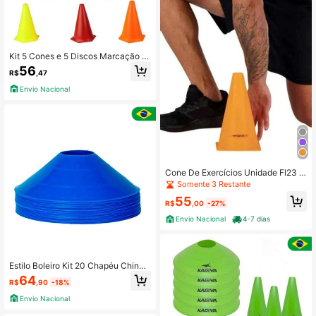
Kit 5 Cones e 5 Discos Marcação P
VC 24cm Esporte Funcional
56
R$
,47
Envio Nacional
Cone De Exercícios Unidade Fl23 H
idrolight - Agilidade - Coordenação
Somente 3 Restante
Motora - Treinamentos - Atletismo
55
R$
,00
-27%
Envio Nacional
4-7 dias
Estilo Boleiro Kit 20 Chapéu Chinês
Cor Azul Cone Demarcatório Treino
64
R$
,90
-18%
Funcional
Envio Nacional