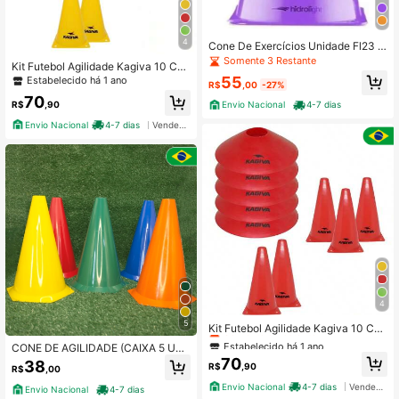
4
Cone De Exercícios Unidade Fl23 H
idrolight - Agilidade - Coordenação
Somente 3 Restante
Kit Futebol Agilidade Kagiva 10 Con
Motora - Treinamentos - Atletismo
es – Chapéu + Tartaruga
55
Estabelecido há 1 ano
R$
,00
-27%
70
R$
,90
Envio Nacional
4-7 dias
Envio Nacional
4-7 dias
Vendedor Indicado
4
Estabelecido há 1 ano
5
Somente 8 Restante
Kit Futebol Agilidade Kagiva 10 Con
es – Chapéu + Tartaruga
Estabelecido há 1 ano
Estabelecido há 1 ano
CONE DE AGILIDADE (CAIXA 5 UNI
Somente 8 Restante
Somente 8 Restante
DADES)
70
38
R$
,90
R$
,00
Estabelecido há 1 ano
Envio Nacional
4-7 dias
Vendedor Indicado
Somente 8 Restante
Envio Nacional
4-7 dias