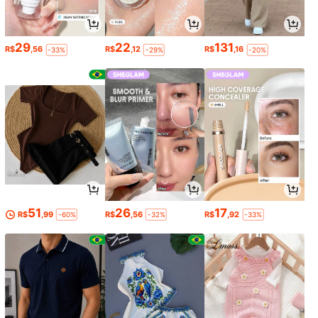
29
22
131
R$
,56
R$
,12
R$
,16
-33%
-29%
-20%
51
26
17
R$
,99
R$
,56
R$
,92
-60%
-32%
-33%