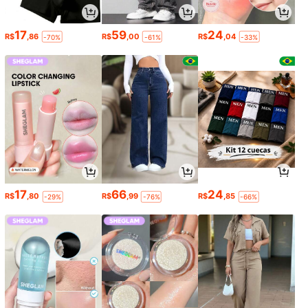
17
59
24
R$
,86
R$
,00
R$
,04
-70%
-61%
-33%
17
66
24
R$
,80
R$
,99
R$
,85
-29%
-76%
-66%