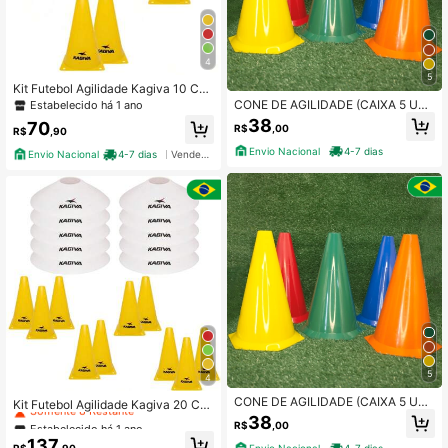
4
5
Kit Futebol Agilidade Kagiva 10 Con
es – Chapéu + Tartaruga
CONE DE AGILIDADE (CAIXA 5 UNI
Estabelecido há 1 ano
DADES)
38
70
R$
,00
R$
,90
Envio Nacional
4-7 dias
Envio Nacional
4-7 dias
Vendedor Indicado
5
4
Estabelecido há 1 ano
CONE DE AGILIDADE (CAIXA 5 UNI
Somente 8 Restante
Kit Futebol Agilidade Kagiva 20 Co
DADES)
nes – Chapéu + Tartaruga
38
Estabelecido há 1 ano
Estabelecido há 1 ano
R$
,00
Somente 8 Restante
Somente 8 Restante
137
R$
,90
Envio Nacional
4-7 dias