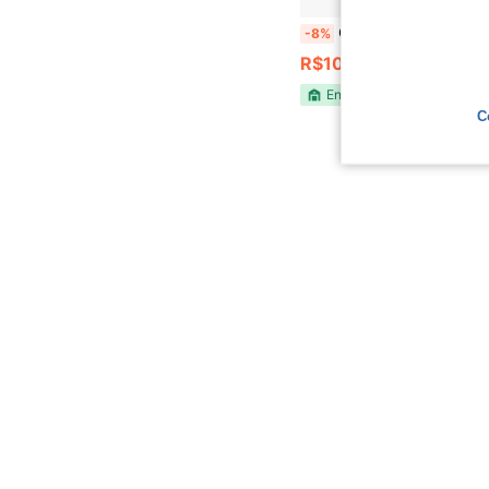
Caixa Molho Predilecta Refogado Tradicional
-8%
R$109,90
Envio Nacional
4-7 d
C