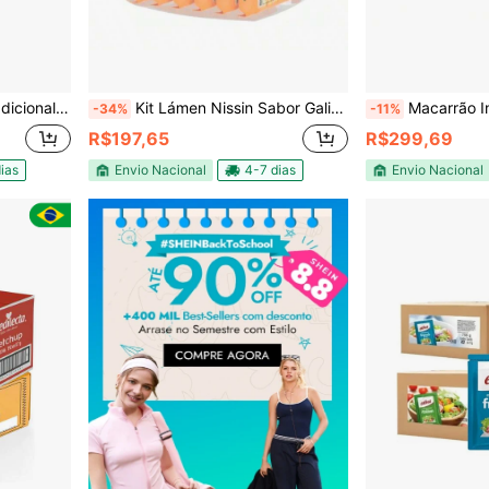
 Em Sachê 300 G
Kit Lámen Nissin Sabor Galinha Caipira – 6 Unidades de 80g Cada
Macarrão Instantâneo Lámen Nissi
-34%
-11%
R$197,65
R$299,69
ias
Envio Nacional
4-7 dias
Envio Nacional