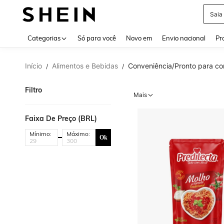
Saia
Use up 
Categorias
Só para você
Novo em
Envio nacional
Pr
Início
Alimentos e Bebidas
Conveniência/Pronto para c
/
/
Filtro
Mais
Faixa De Preço (BRL)
Mínimo:
Máximo:
Ok