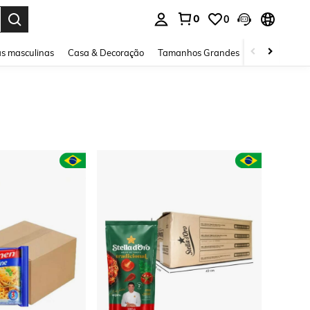
0
0
ar. Press Enter to select.
s masculinas
Casa & Decoração
Tamanhos Grandes
Joias e acessó