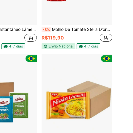
n Miojo Sabor Carne 85g – Caixa com 50 Unidades
Molho De Tomate Stella D'oro Tradicional Cx 32 Un Atacado
-8%
R$119,90
4-7 dias
Envio Nacional
4-7 dias