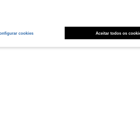
 Atacado 32 Un.
ias
onfigurar cookies
Aceitar todos os cooki
1
Total de 1 páginas