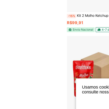
Kit 2 Molho Ketchup E Mostarda Predilecta 
-15%
R$99,91
Envio Nacional
4-7 d
Usamos cookie
consulte nos