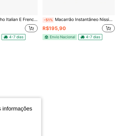
 E French Para Salada Ekma 84 Un
Macarrão Instantâneo Nissin Miojo Sabor Galinha Caipira 85g – Caixa com 50 Unidades
-51%
R$195,90
4-7 dias
Envio Nacional
4-7 dias
s informações