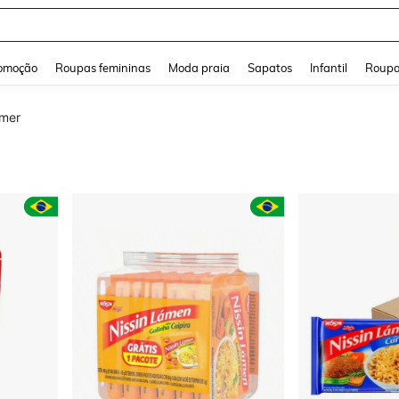
and down arrow keys to navigate search Buscas recentes and Pesquisar e Encontr
omoção
Roupas femininas
Moda praia
Sapatos
Infantil
Roupa
omer