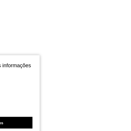
s informações
es