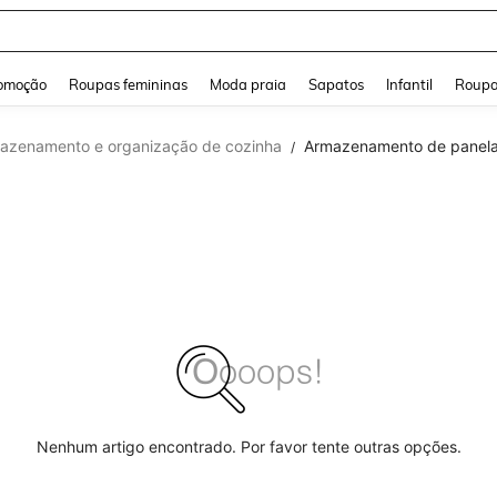
and down arrow keys to navigate search Buscas recentes and Pesquisar e Encontr
omoção
Roupas femininas
Moda praia
Sapatos
Infantil
Roupa
azenamento e organização de cozinha
Armazenamento de panelas
/
Nenhum artigo encontrado. Por favor tente outras opções.