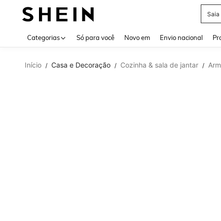
Saia
Use up 
Categorias
Só para você
Novo em
Envio nacional
Pr
Início
Casa e Decoração
Cozinha & sala de jantar
Arm
/
/
/