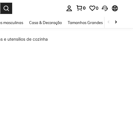
0
0
ar. Press Enter to select.
s masculinas
Casa & Decoração
Tamanhos Grandes
Joias e acessó
 e utensílios de cozinha