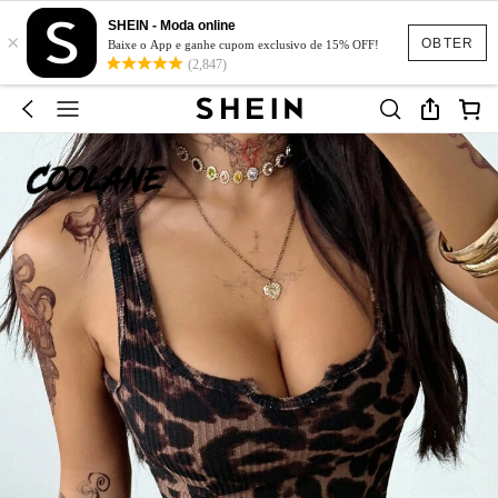
SHEIN - Moda online
×
OBTER
Baixe o App e ganhe cupom exclusivo de 15% OFF!
(2,847)