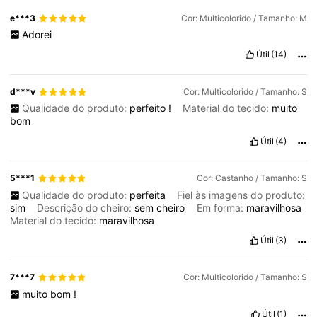
e***3
Cor: Multicolorido / Tamanho: M
Adorei
Útil
(14)
d***v
Cor: Multicolorido / Tamanho: S
Qualidade do produto:
perfeito
!
Material do tecido:
muito
bom
Útil
(4)
5***1
Cor: Castanho / Tamanho: S
Qualidade do produto:
perfeita
Fiel às imagens do produto:
sim
Descrição do cheiro:
sem
cheiro
Em forma:
maravilhosa
Material do tecido:
maravilhosa
Útil
(3)
7***7
Cor: Multicolorido / Tamanho: S
muito
bom
!
Útil
(1)