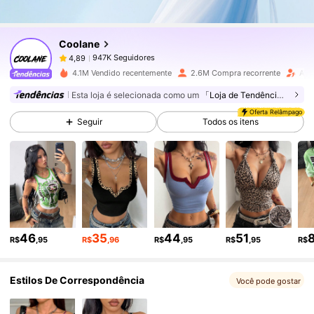
Coolane
947K Seguidores
4,89
l***0
pago
1 dia atrás
4.1M Vendido recentemente
2.6M Compra recorrente
Aum
947K Seguidores
4,89
Esta loja é selecionada como um
「Loja de Tendências」
Oferta Relâmpago
Seguir
Todos os itens
947K Seguidores
4,89
947K Seguidores
4,89
947K Seguidores
4,89
46
35
44
51
R$
,95
R$
,96
R$
,95
R$
,95
R$
Estilos De Correspondência
947K Seguidores
4,89
Você pode gostar