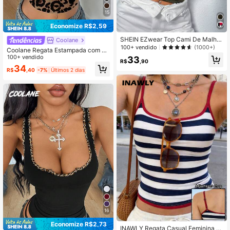
15
Economize R$2,59
SHEIN EZwear Top Cami De Malha
Coolane
Estampada Camuflagem Da Primav
100+ vendido
(1000+)
Coolane Regata Estampada com Es
era
tampa de Leopardo, Moda de Rua F
100+ vendido
33
R$
,90
eminina
34
R$
,40
-7%
Últimos 2 dias
16
Economize R$2,73
INAWLY Regata Casual Feminina c