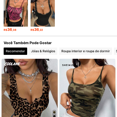
947K Seguidores
4,89
947K Seguidores
4,89
36
36
R$
,38
R$
,22
947K Seguidores
4,89
Você Também Pode Gostar
Recomendar
Jóias & Relógios
Roupa interior e roupa de dormir