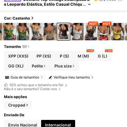
e Leopardo Elástica, Estilo Casual Chiqu
e de Festival para Todas as Estações
Cor: Castanho
Tamanho
BR
1 left
1 left
XPP
(XXS)
PP
(XS)
P
(S)
M
(M)
G
(L)
GG
(XL)
Petite
Plus size
Guia de tamanhos
Verifique meu tamanho
92%
achou que o tamanho era fiel
Não é o seu tamanho? Conte-nos
Mais opções
Cropped
Enviado De
Envio Nacional
Internacional