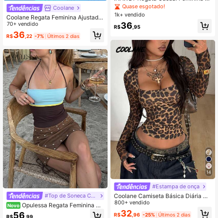
om Acabamento Listrado
Quase esgotado!
Coolane
1k+ vendido
Coolane Regata Feminina Ajustada
com Estampa de Leopardo Preto e
70+ vendido
36
R$
,95
Acabamento em Recorte
36
R$
,22
-7%
Últimos 2 dias
14
#Estampa de onça
Coolane Camiseta Básica Diária Ca
#Top de Soneca Cami Suave
sual Gyaru Confortável e Elástica d
800+ vendido
Opulessa Regata Feminina Ca
Novo
e Manga Longa com Decote Quadr
sual de Tricô com Decote Halter Aju
32
56
R$
,96
-25%
Últimos 2 dias
ado Cinza, Estilo Minimalista Y2K p
R$
,99