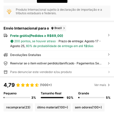
Produto Internacional sujeito à declaração de importação e a
tributos estaduais e federais.
Envio Internacional para o
Brazil
Frete grátis(Pedidos ≥ R$69,00)
200 pontos, se houver atraso
Prazo de entrega:
Agosto 17 -
Agosto 25,
60% de probabilidade de entrega em até
12
dias
Devoluções Gratuitas
Reenviar se o item estiver perdido/danificado · Pagamentos Seguros · Proteção de privacidade
Para denunciar este vendedor e/ou produto
4,79
(1000+)
Ver mais
Pequeno
Tamanho Real
Grande
3%
92%
5%
recompraria
(23)
ótimo material
(100+)
sem odores
(100+)