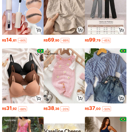
14
69
99
R$
,61
R$
,90
R$
,79
-44%
-89%
-45%
31
38
37
R$
,92
R$
,36
R$
,00
-68%
-20%
-50%