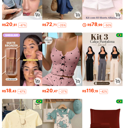
20
72
78
R$
,81
R$
,71
R$
,99
-47%
-25%
-50%
18
20
116
R$
,43
R$
,47
R$
,19
-47%
-27%
-42%