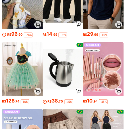
96
14
29
R$
,90
R$
,99
R$
,99
-76%
-96%
-40%
128
38
10
R$
,74
R$
,70
R$
,94
-10%
-45%
-45%