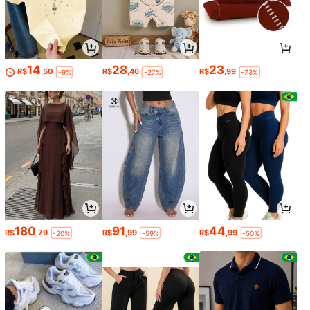
14
28
23
R$
,50
R$
,46
R$
,99
-9%
-27%
-73%
180
91
44
R$
,79
R$
,99
R$
,99
-20%
-59%
-50%