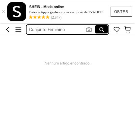
SHEIN - Moda online
×
Calça Jeans Feminina
OBTER
Baixe o App e ganhe cupom exclusivo de 15% OFF!
(2,847)
Vestido Feminino
Conjunto Feminino
Vestido De Festa Casamento
Vestido Longo
Calça Jeans Feminina
Nenhum artigo encontrado.
Vestido Feminino