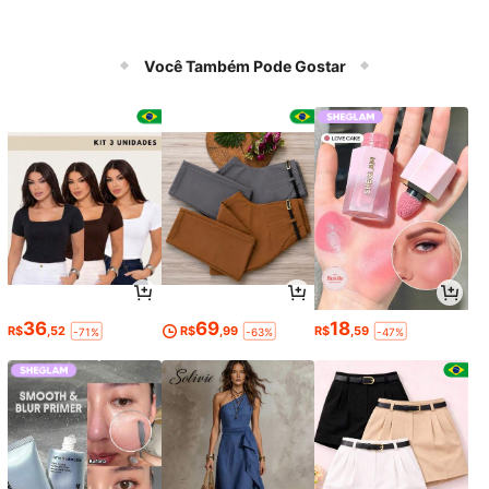
Você Também Pode Gostar
36
69
18
R$
,52
R$
,99
R$
,59
-71%
-63%
-47%