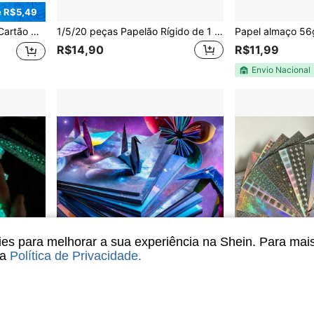
 R$5,49
o, Impressão de Escritório, Scrapbooks, Convites
1/5/20 peças Papelão Rígido de 1 mm de Espessura Tamanho A4/A5, Papelão para Encadernação, Cartão de Encadernação Artesanal, Placa de Encadernação de Folhas Soltas, Placa de Encadernação de Folhas Soltas, Placa de Núcleo de Papel, Placa de Livro de Designer, Papelão Grosso Branco/Kraft/Cinza, Placa de Núcleo de Papel Resistente, Suprimentos para Encadernação de Livros, Adequado para Capas de Livros, Scrapbooks e Bottom de Porta-Retratos. Capas de Encadernação de Livros, Scrapbook, Consumíveis Dedicados para Bottom de Porta-Retratos, Usado para Scrapbooks, Artesanato DIY/Confecção de Livros de Adesivos, Papelão para Pintura Artesanal, Confecção de Caixas de Embalagem de Presentes e Bottom de Porta-Retratos, Materiais Artesanais
R$14,90
R$11,99
Envio Nacional
s para melhorar a sua experiência na Shein. Para mai
sa
Política de Privacidade
.
Economize R$1,92