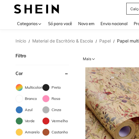
Calç
Use up 
Categorias
Só para você
Novo em
Envio nacional
Pr
Início
Material de Escritório & Escola
Papel
Papel mult
/
/
/
Filtro
Mais
Cor
Multicolorido
Preto
Branco
Rosa
Azul
Cinza
Verde
Vermelho
Amarelo
Castanho