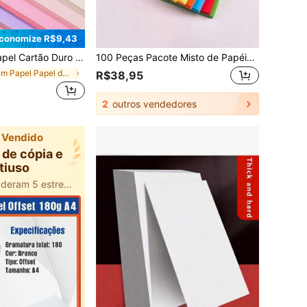
conomize R$9,43
lorido de 230g/m², Tamanho A4, Adequado para Artesanato DIY de Crianças, Origami, Desenho, Cartões de Felicitação, Impressão no Escritório, De Volta às Aulas
100 Peças Pacote Misto de Papéis A4 Coloridos, 10 Cores, Adequado para Cópia, Impressão, Origami e Artesanato, Suprimentos Escolares, De Volta às Aulas
em Papel Papel de cópia e multiuso
R$38,95
2
outros vendedores
 Vendido
 de cópia e
tiuso
100+ usuários deram 5 estrelas