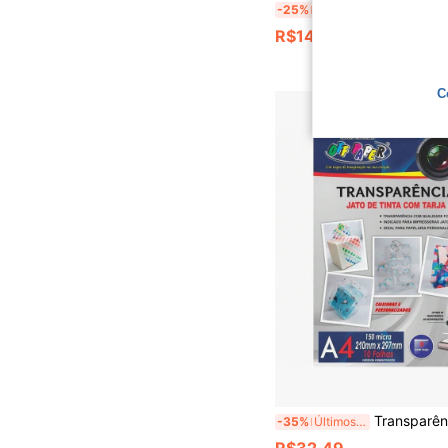
210 Folhas de 10 Cores de Papel de Origami Estrela Luminosa dos Desejos, com Vários Estilos de Padrões, Cores Mistas, Estrelas da So
-25%
Últimos 2 dias
R$14,21
C
Transparência A4 Jato de Tinta Resina e Retropro
-35%
Últimos 2 dias