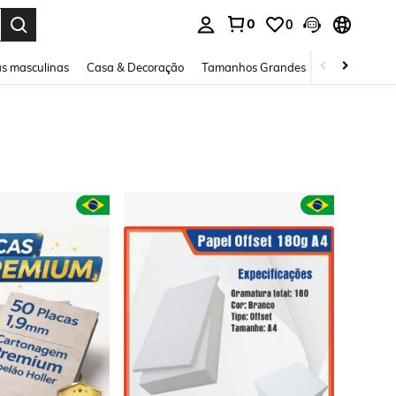
0
0
ar. Press Enter to select.
s masculinas
Casa & Decoração
Tamanhos Grandes
Joias e acessó