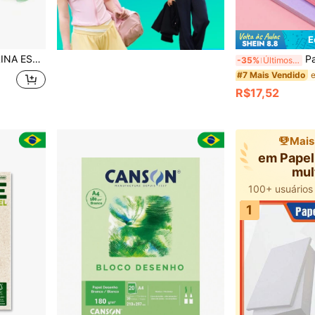
E
66CM - CORES
Papel Cartão Duro Co
-35%
Últimos 2 dias
#7 Mais Vendido
R$17,52
Mais
em Papel
mul
1