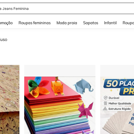
a Jeans Feminina
and down arrow keys to navigate search Buscas recentes and Pesquisar e Encontr
omoção
Roupas femininas
Moda praia
Sapatos
Infantil
Roupa
iuso