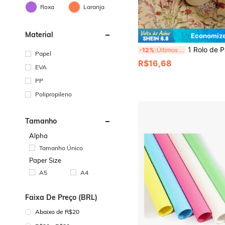
Roxa
Laranja
Material
Economize
1 Rolo de Papel de Embrulho de Flores Silvestres - Papel Kraft com Desenho Floral, Adequado para Presentes de Mulheres e M
-12%
Últimos 3 dias
Papel
R$16,68
EVA
PP
Polipropileno
Tamanho
Alpha
Tamanho Único
Paper Size
A5
A4
Faixa De Preço (BRL)
Abaixo de R$20