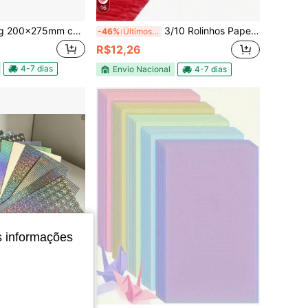
16
Papel almaço 56g 200x275mm com 16 folhas Jandaia
3/10 Rolinhos Papel Crepom Comum 48x200cm Papel Escolar Artesanato Decoração Colorido Papel Escola
-46%
Últimos 2 dias
R$12,26
4-7 dias
Envio Nacional
4-7 dias
s informações