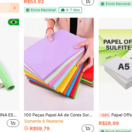
R$53,92
Envio Nacional
Envio Nacional
4-7 dias
6CM - CORES
100 Peças Papel A4 de Cores Sortidas, 10 Cores, Adequado para Cópia, Impressão, Origami e Artesanato, Suprimentos Escolares, Volta às Aulas
Papel Offset Sulfite Branco 
-34%
Somente 8 Restante
R$28,99
R$59,79
Envio Nacional