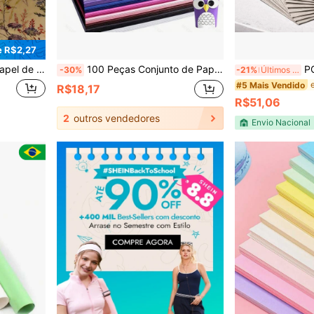
 R$2,27
eninas, Aniversário, Casamento, Chá de Panela, Noivado, Tamanho: 17 Polegadas X 9,84 Pés
100 Peças Conjunto de Papel Origami de Cores Variadas, 10 Cores Aleatórias de Papel Artesanal DIY, Papel de Impressão Colorido Multiuso Papelaria
POWER FILM P
-30%
-21%
Últimos 2 dias
#5 Mais Vendido
R$18,17
R$51,06
2
outros vendedores
Envio Nacional