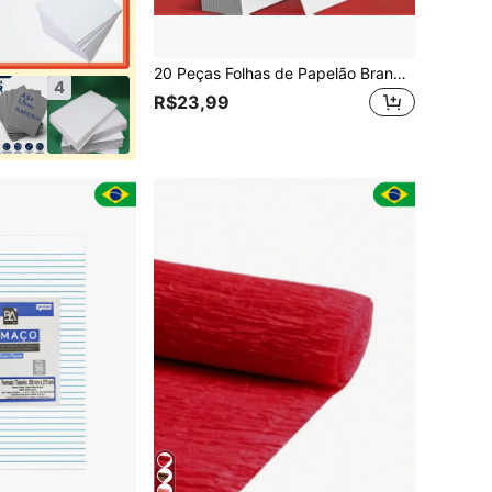
20 Peças Folhas de Papelão Branco, Tamanhos A4 (21 x 29,7 cm) e A3 (29,7 x 42 cm), Papelão Grosso e Resistente, Padrões Desenhados à Mão, Suprimentos Escolares, Essenciais para a Temporada de Volta às Aulas
4
R$23,99