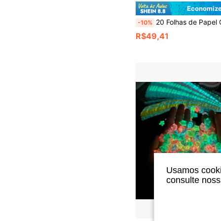
Economize
20 Folhas de Papel Cartão Perolado Dupla Face 250g/m² Papel de Artesanato Pesado para Impressão, Usado para Fazer Cartões, Cartões de Saudaçã
-10%
R$49,41
Usamos cookie
consulte nos