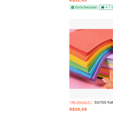
R$32,49
Envio Nacional
4-7 d
50/100 Folhas de Papel A4 Colorido, 10 Cores, Material de Origami, Papel Educacional, Adequado p
-1%
Últimos 2 dias
R$36,68