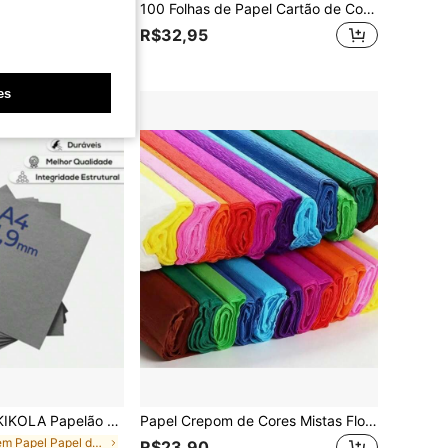
tão Holográfico Prata Metálico com Padrão Aleatório, 4,1" X 5,8", 250g, para Scrapbooking, Confecção de Cartões e Cartões de Saudação, Efeito Holográfico com Glitter Arco-Íris
100 Folhas de Papel Cartão de Cores Suaves Variadas, Cores Diversas, Espesso, Adequado para Presentes de Aniversário, Scrapbooking, Confecção de Cartões, Impressão, Projetos Escolares e Artesanato DIY (Cores Aleatórias)
nte
R$32,95
es
apelão Paraná Holler A4 Cinza 1,9mm – 25 Placas | Artesanato e Encadernação
Papel Crepom de Cores Mistas Flores de Papel Feitas à Mão Presente Papel de Embalagem Floral DIY Rosa Girassol Buquê de Flores Dobradas à Mão Presente do Dia das Mães Material para Fazer Cravo Papel Novo Suprimentos de Aprendizagem de Cores Mistas
em Papel Papel de cópia e multiuso
R$23,90