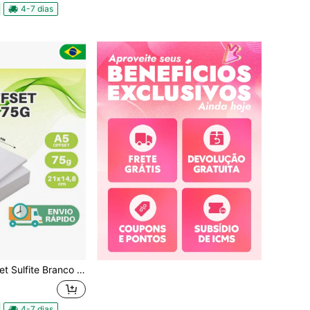
4-7 dias
75g - 500 Folhas tamanho A5 Medidas 21x14,8cm
4-7 dias