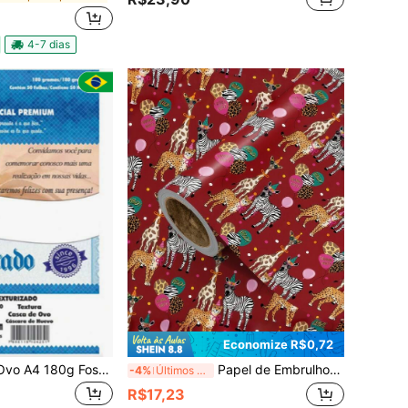
4-7 dias
Economize R$0,72
Papel Casca De Ovo A4 180g Fosco 50 Folhas Masterprint
Papel de Embrulho para Aniversário Infantil, Bottom Vermelho com Animais de Desenho Animado Fofos, Papel Revestido 43cm*3m (1 Rolo) Adequado para Embrulho de Presentes de Aniversário Infantil, Festa de Primeiro Aniversário, Formatura da Creche, Embrulho de Presentes do Dia da Criança.
-4%
Últimos 3 dias
R$17,23