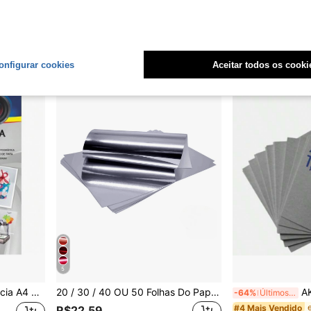
rte, Pentágono Semitraslúcido Luminoso Especial, para Suprimentos Escolares, Volta às Aulas
50 Folhas, Papel Dobrável Céu Estrelado, 15x15cm (5,9 * 5,9 Polegadas) Origami Quadrado Dupla Face, Padrões Impressos Dupla Face, Papel Colorido Especial Papel Feito à Mão Papel Constelação
16 Folhas de Papel Car
-8%
Últimos 3 dias
-22%
Últimos 2 dias
Somente 1 Resta
R$22,07
R$38,92
onfigurar cookies
Aceitar todos os cooki
5
jetor Com Tarja 10fls Off Paper
20 / 30 / 40 OU 50 Folhas Do Papel Laminado A4 - Artesanato Escolar - Lamicote 250g - Varias Cores (Cada Pacote Contém 10 Folhas)
AKIKOLA P
-64%
Últimos 2 dias
#4 Mais Vendido
R$22,59