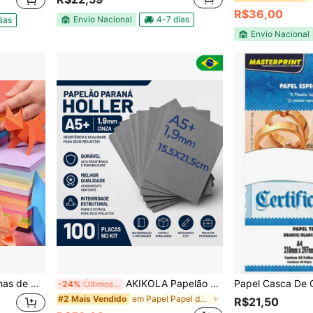
R$36,00
Envio Nacional
4-7 dias
ias
Envio Nacional
ara Cópia, Impressão, Artesanato de Origami e DIY, 10 Cores
AKIKOLA Papelão Holler A5+ Cinza 1,9mm Kit 100 Placas Para Encadernação, Cartonagem, Caixas e Artesanato
-24%
Últimos 2 dias
em Papel Papel de cópia e multiuso
#2 Mais Vendido
R$21,50