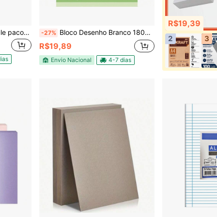
R$19,39
Papel Sulfite A4 75g Recicle pacote com 100 folhas Jandaia
Bloco Desenho Branco 180g Canson
-27%
2
3
R$19,89
ias
Envio Nacional
4-7 dias