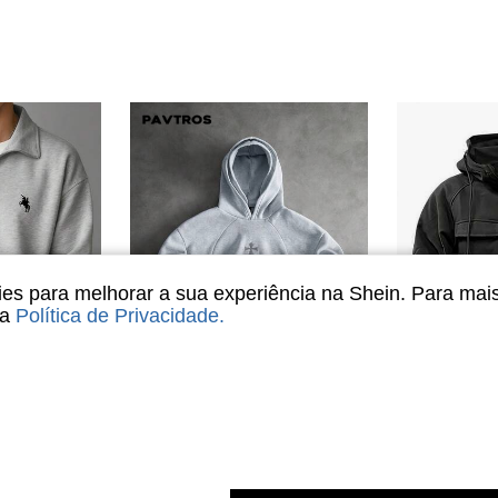
s para melhorar a sua experiência na Shein. Para mai
sa
Política de Privacidade
.
18
omize R$3,42
 Minimalista e Estilo de Rua da Moda Masculina, Outono/Inverno
PAVTROS
-50%
Últimos 2 dias
PAVTROS Moletom masculino com estilo de rua, design de retalhos, capuz de dupla camada, estrutura dividida, bordado 3D em cruz, adequado para festivais de música ao ar livre, uso diário, encontros com amigos, presente para namorado/marido, aniversário
-25%
Últimos 2 dias
#3 Mais Vendi
em Bordado Moletons masculinos
#1 Mais Vendido
R$99,16
10