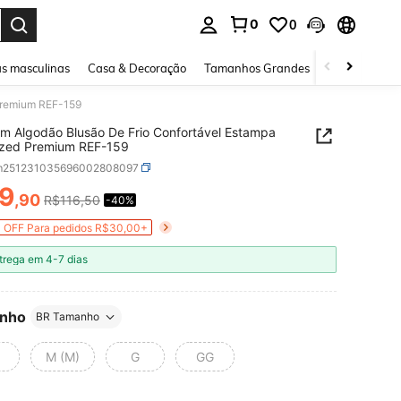
0
0
ar. Press Enter to select.
s masculinas
Casa & Decoração
Tamanhos Grandes
Joias e acessó
Premium REF-159
m Algodão Blusão De Frio Confortável Estampa
ized Premium REF-159
m251231035696002808097
9
,90
R$116,50
-40%
ICE AND AVAILABILITY
 OFF Para pedidos R$30,00+
trega em 4-7 dias
nho
BR Tamanho
M (M)
G
GG