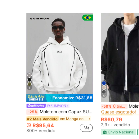
5
10
Economize R$31,88
#1 Mais Vendido
Moletom Blusa Aberto
SUMWON
-59%
Últimos 2 dias
Quase esgotado!
Moletom com Capuz SUMWON com Detalhes em Piping Contrastante e Bolso Frontal para Estilo Casual de Streetwear Simples
-25%
#1 Mais Vendido
#1 Mais Vendido
Quase esgotado!
Quase esgotado!
em Manga comprida Moletons masculinos
R$60,79
#2 Mais Vendido
#1 Mais Vendido
2,9k+ vendido
R$95,64
Quase esgotado!
800+ vendido
Envio Nacional