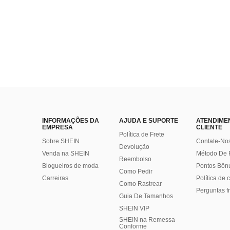
INFORMAÇÕES DA
AJUDA E SUPORTE
ATENDIME
EMPRESA
CLIENTE
Política de Frete
Sobre SHEIN
Contate-No
Devolução
Venda na SHEIN
Método De
Reembolso
Blogueiros de moda
Pontos Bôn
Como Pedir
Carreiras
Política de
Como Rastrear
Perguntas f
Guia De Tamanhos
SHEIN VIP
SHEIN na Remessa
Conforme