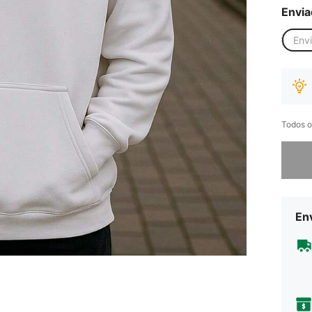
Envia
Env
Todos o
Desculp
Env