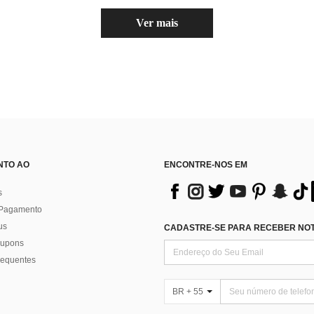
Ver mais
NTO AO
ENCONTRE-NOS EM
s
 Pagamento
us
CADASTRE-SE PARA RECEBER NOTÍ
 cupons
requentes
BR + 55