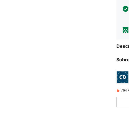
Descr
Sobre
764 