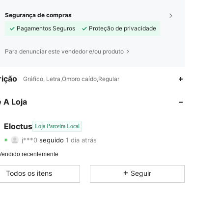
Segurança de compras
Pagamentos Seguros
Proteção de privacidade
Para denunciar este vendedor e/ou produto
4,50
46
55
ição
Gráfico, Letra,Ombro caído,Regular
4,50
46
55
 A Loja
4,50
46
55
Eloctus
Loja Parceira Local
j***0
seguido
1 dia atrás
4,50
46
55
Classificação
Itens
Seguidores
Vendido recentemente
4,50
46
55
Todos os itens
Seguir
4,50
46
55
4,50
46
55