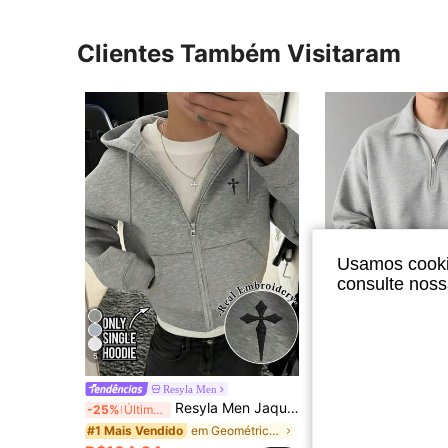
Clientes Também Visitaram
Usamos cookie
consulte nos
10
5
Econ
Moletom com Capuz Estampado
Resyla Men
-3%
Últimos 3 dias
Resyla Men Jaqueta Casual Masculina Larga com Zíper, Outono/Inverno
-25%
Últimos 2 dias
R$110,48
1,2k+ vendido
em Geométrico Moletons com zíper masculinos
#1 Mais Vendido