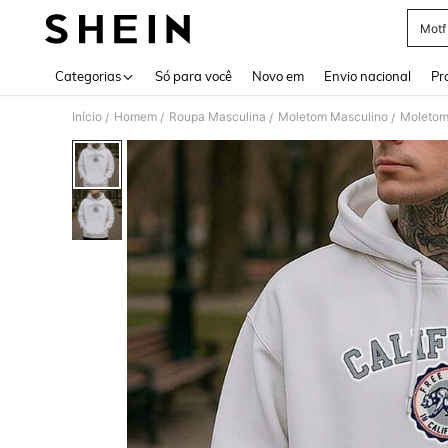
Motf
Use up 
Categorias
Só para você
Novo em
Envio nacional
Pr
Início
Homem
Roupa Masculina
Moletom Masculino
Moletom
/
/
/
/