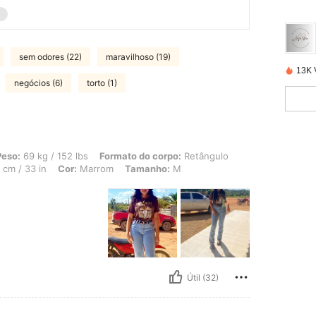
sem odores (22)
maravilhoso (19)
13K 
negócios (6)
torto (1)
/ 152 lbs, Formato do corpo: Retângulo, Quadris: 108 cm / 43 in, Cintura: 76 cm /
Peso:
69 kg / 152 lbs
Formato do corpo:
Retângulo
cm / 33 in
Cor:
Marrom
Tamanho:
M
Útil (32)