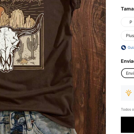
Tama
P
Plus
Gui
Envia
Env
Todos o