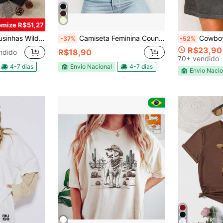
mize R$51,27
rses Country Cavalo T-shirt
Camiseta Feminina Country Western Estampa Cowgirl Retro Tshirt Casual
Cowboy Leve-me Embora Impressão de Música
-37%
-52%
R$23,90
R$18,90
ndido
70+ vendido
4-7 dias
Envio Nacional
4-7 dias
Envio Nacio