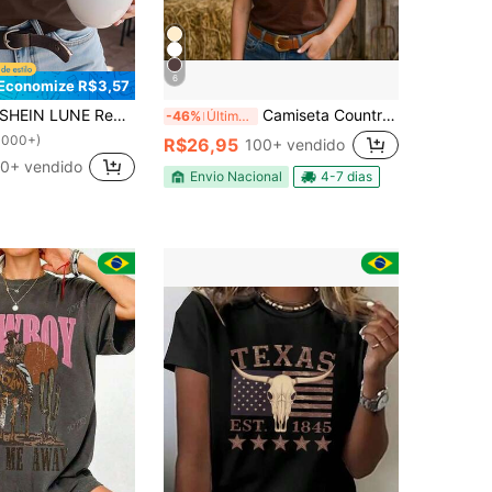
6
Economize R$3,57
HEIN LUNE Regata Casual Estilo Oeste com Padrão Floral de Chifre Longo, Ajuste Regular para Mulheres, Verão Volta às Aulas, Casual
Camiseta Country Feminina TEXAS Cowgirl Boiadeira Camisa Rodeio Festa Do Peão Texas 100% Algodão
-46%
Últimos 3 dias
1000+)
R$26,95
100+ vendido
0+ vendido
Envio Nacional
4-7 dias