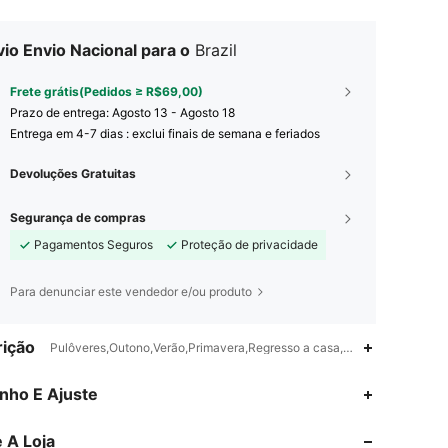
io Envio Nacional para o
Brazil
Frete grátis(Pedidos ≥ R$69,00)
Prazo de entrega:
Agosto 13 - Agosto 18
Entrega em 4-7 dias : exclui finais de semana e feriados
Devoluções Gratuitas
Segurança de compras
Pagamentos Seguros
Proteção de privacidade
Para denunciar este vendedor e/ou produto
ição
Pulôveres,Outono,Verão,Primavera,Regresso a casa,Concerto de músic
4,79
482
2.4K
nho E Ajuste
 A Loja
4,79
482
2.4K