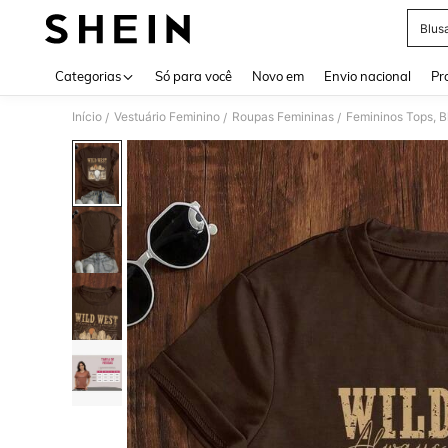
Blus
Use up 
Categorias
Só para você
Novo em
Envio nacional
Pr
Início
Vestuário Feminino
Roupas Femininas
Femininos Tops, B
/
/
/