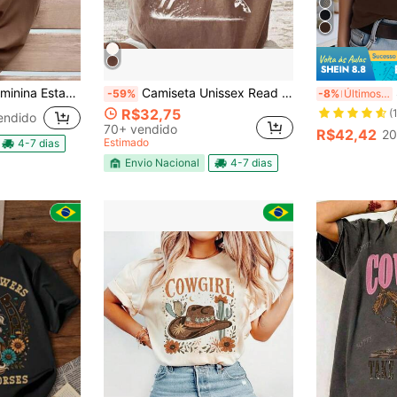
% Algodão Malha Premium Manga Curta Camisa Gola Redonda
Camiseta Unissex Read At Dawn Cowgirl
S
-59%
-8%
Últimos 3 dias
R$32,75
(
endido
70+ vendido
R$42,42
20
Estimado
4-7 dias
Envio Nacional
4-7 dias