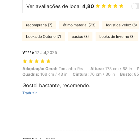
Ver avaliações de local
4,80
recompraria (7)
ótimo material (73)
logística veloz (6)
Looks de Outono (7)
básico (8)
Looks de Inverno (8)
V***e
17 Jul,2025
Adaptação Geral: Tamanho Real, Altura: 173 cm / 68 in, Peso: 69 kg 
Adaptação Geral:
Tamanho Real
Altura:
173 cm / 68 in
Quadris:
108 cm / 43 in
Cintura:
76 cm / 30 in
Busto:
85 
Gostei bastante, recomendo.
Traduzir