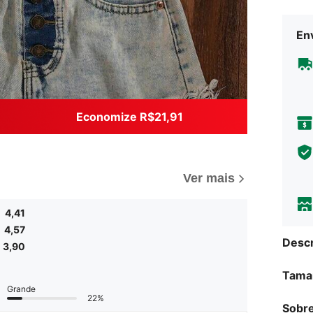
Env
Economize R$21,91
Ver mais
4,41
4,57
Descr
3,90
Tama
Grande
22%
Sobre