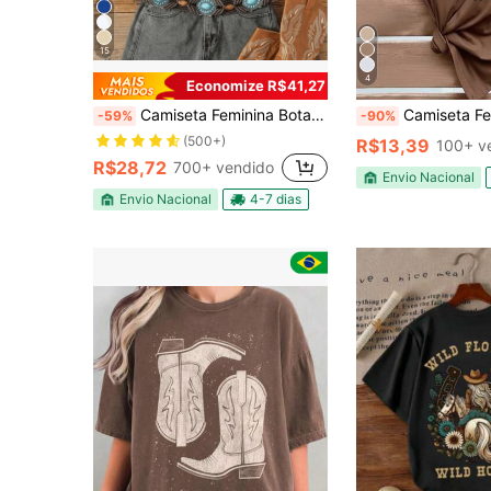
15
4
Economize R$41,27
Camiseta Feminina Botas Cowboy Gráfica Lançamento
Camiseta Feminina Estampa Gado Cowgirl Girassol Blusa 100 
-59%
-90%
(500+)
R$13,39
100+ v
R$28,72
700+ vendido
Envio Nacional
Envio Nacional
4-7 dias