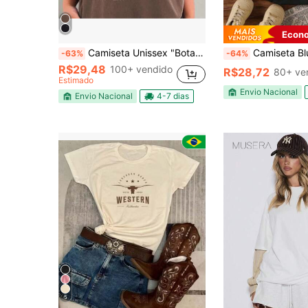
Econo
Camiseta Unissex "Botas Inversas Cowgirl"
Camiseta Blusinhas Wild Ho
-63%
-64%
R$29,48
100+ vendido
R$28,72
80+ ve
Estimado
Envio Nacional
Envio Nacional
4-7 dias
5