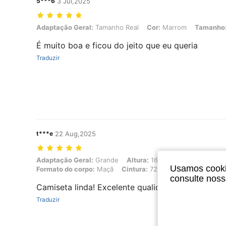
5***6
3 Jul,2025
Adaptação Geral: Tamanho Real, Cor: Marrom, Tamanho: M
Adaptação Geral:
Tamanho Real
Cor:
Marrom
Tamanho
É muito boa e ficou do jeito que eu queria
Traduzir
t***e
22 Aug,2025
Adaptação Geral: Grande, Altura: 163 cm / 64 in, Peso: 66 kg / 146 l
Adaptação Geral:
Grande
Altura:
163 cm / 64 in
Peso:
6
Usamos cookie
Formato do corpo:
Maçã
Cintura:
72 cm / 28 in
Quadris:
consulte nos
Camiseta linda! Excelente qualidade, material bo
Traduzir