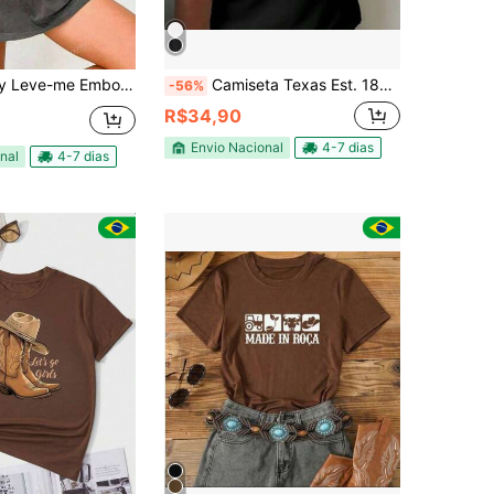
 Country Ocidental Camiseta Feminina Casual Oversized de Ajuste Solto, Gola Redonda, Manga Curta
Camiseta Texas Est. 1845 com Estampa Country Vintage Casual Tecido Confortável Para Dia a Dia
-56%
R$34,90
Envio Nacional
4-7 dias
nal
4-7 dias