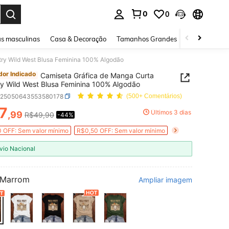
0
0
ar. Press Enter to select.
s masculinas
Casa & Decoração
Tamanhos Grandes
Joias e acessó
ry Wild West Blusa Feminina 100% Algodão
or Indicado
Camiseta Gráfica de Manga Curta
y Wild West Blusa Feminina 100% Algodão
z25050643553580178
(500+ Comentários)
7
Últimos 3 dias
,99
R$49,90
-44%
ICE AND AVAILABILITY
 OFF: Sem valor mínimo
R$0,50 OFF: Sem valor mínimo
vio Nacional
Marrom
Ampliar imagem