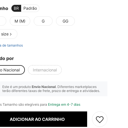
nho
BR
Padrão
M (M)
G
GG
 size
a de tamanhos
do por
io Nacional
Internacional
Este é um produto
Envio Nacional
. Diferentes marketplaces
terão diferentes taxas de frete, prazo de entrega e atividades.
s Tamanho são elegíveis para
Entrega em 4-7 dias
ADICIONAR AO CARRINHO