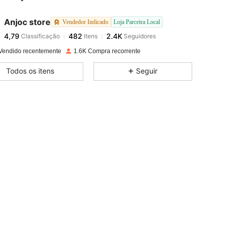
Anjoc store
Vendedor Indicado
Loja Parceira Local
4,79
482
2.4K
Classificação
Itens
Seguidores
o***s
pago
1 dia atrás
Vendido recentemente
1.6K Compra recorrente
4,79
482
2.4K
Todos os itens
Seguir
4,79
482
2.4K
 30 in, Busto: 85 cm / 33 in, Cor: Marrom, Tamanho: M
4,79
482
2.4K
4,79
482
2.4K
4,79
482
2.4K
4,79
482
2.4K