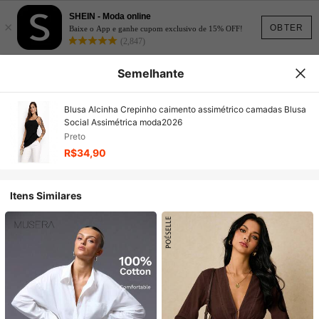
SHEIN - Moda online
×
OBTER
Baixe o App e ganhe cupom exclusivo de 15% OFF!
(2,847)
Semelhante
Blusa Alcinha Crepinho caimento assimétrico camadas Blusa
Social Assimétrica moda2026
Preto
R$34,90
Itens Similares