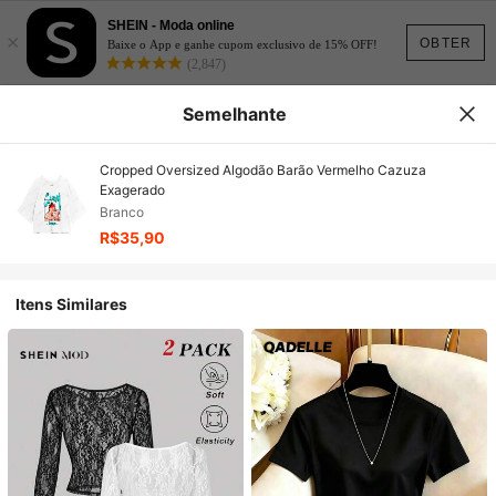
SHEIN - Moda online
×
OBTER
Baixe o App e ganhe cupom exclusivo de 15% OFF!
(2,847)
Semelhante
Cropped Oversized Algodão Barão Vermelho Cazuza
Exagerado
Branco
R$35,90
Itens Similares