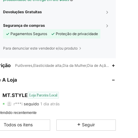
Devoluções Gratuitas
Segurança de compras
Pagamentos Seguros
Proteção de privacidade
Para denunciar este vendedor e/ou produto
4,85
12
436
ição
Pulôveres,Elasticidade alta,Dia da Mulher,Dia de Ação de Graças,Natal
4,85
12
436
 A Loja
4,85
12
436
MT.STYLE
Loja Parceira Local
r***i
seguido
1 dia atrás
4,85
12
436
Classificação
Itens
Seguidores
Vendido recentemente
4,85
12
436
Todos os itens
Seguir
4,85
12
436