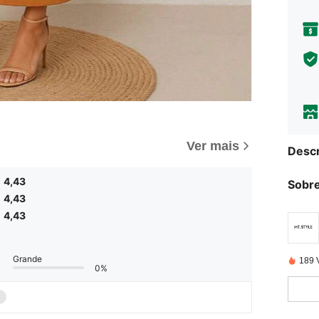
Ver mais
Descr
4,43
Sobre
4,43
4,43
Grande
189 
0%