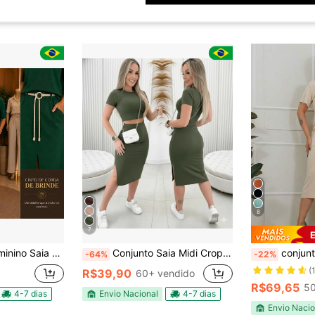
8
7
m Recorte e Blusa Meia Manga
Conjunto Saia Midi Cropped Canelado Com Fenda Lateral Conforto Estilo Feminina Blusa Moda Blogueira Manga Curta
conjunto cropped alongado despoja
-64%
-22%
(
R$39,90
60+ vendido
R$69,65
50
4-7 dias
Envio Nacional
4-7 dias
Envio Nacio