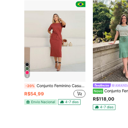
6
Conjunto Feminino Casual Blusa com Saia Midi Moletinho Viscose
AMANDA
-20%
Conjunto Feminino Saia Midi e Blusa Listrada M
Novo
R$54,99
R$118,00
Envio Nacional
4-7 dias
4-7 dias