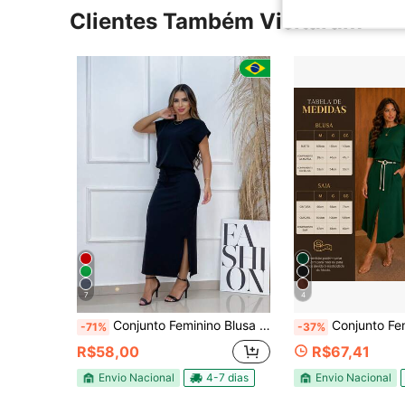
Clientes Também Visitaram
7
4
Conjunto Feminino Blusa Cropped e Saia Long
Conjunto Feminino Saia Midi Co
-71%
-37%
R$58,00
R$67,41
Envio Nacional
4-7 dias
Envio Nacional