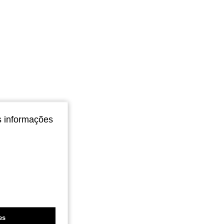
s informações
es