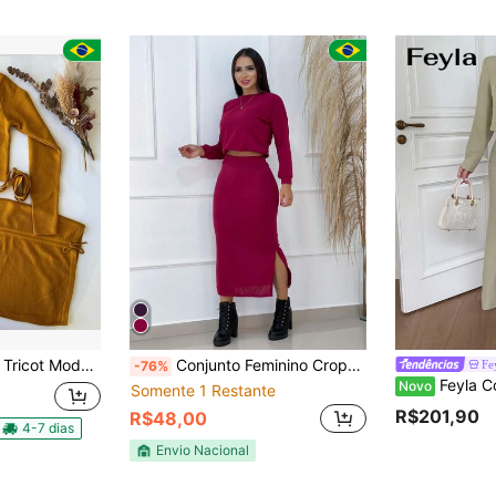
 com Cordão Amarrar Moda Feminina Casual elegante Cordão Noite
Conjunto Feminino Cropped e Saia Lãnzinha
Fe
-76%
Feyla Conjunto Elegante de Jaq
Novo
Somente 1 Restante
R$201,90
R$48,00
4-7 dias
Envio Nacional