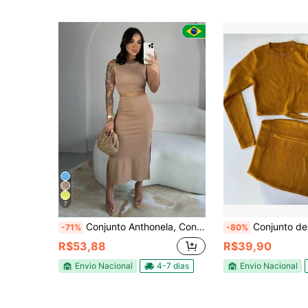
7
Conjunto Anthonela, Conjunto Feminino Saia e Cropped, com detalhe e amarração na parte das costas, cintura alta efeito modelador com fendas laterais canelado grosso de alta elasticidade conjunto blogueira estilo moda gringa
Conjunto de Tricot Modal Saia com Fenda Ajustável Blusa Manga Longa
-71%
-80%
R$53,88
R$39,90
Envio Nacional
4-7 dias
Envio Nacional