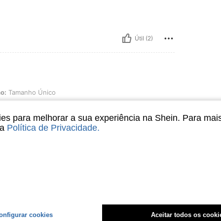
Útil (2)
o Único
o:
Tamanho Único
s para melhorar a sua experiência na Shein. Para mai
sa
Política de Privacidade
.
Útil (1)
liações
onfigurar cookies
Aceitar todos os cooki