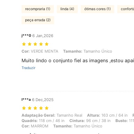
recompraria (1)
linda (4)
ótimas cores (1)
confortá
peça errada (2)
j***0
6 Jan,2026
Cor: VERDE MENTA, Tamanho: Tamanho Único
Cor:
VERDE MENTA
Tamanho:
Tamanho Único
Muito lindo o conjunto fiel as imagens ,estou ap
Traduzir
l***a
6 Dec,2025
Adaptação Geral: Tamanho Real, Altura: 163 cm / 64 in, Peso: 48 kg
Adaptação Geral:
Tamanho Real
Altura:
163 cm / 64 in
Quadris:
118 cm / 46 in
Cintura:
96 cm / 38 in
Busto:
111
Cor:
MARROM
Tamanho:
Tamanho Único