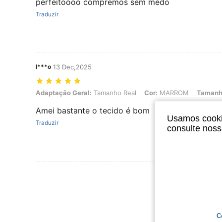
perfeitoooo compremos sem medo
Traduzir
l***o
13 Dec,2025
Adaptação Geral: Tamanho Real, Cor: MARROM, Tamanho: Tamanh
Adaptação Geral:
Tamanho Real
Cor:
MARROM
Tamanh
Amei bastante o tecido é bom
Usamos cookie
Traduzir
consulte nos
Ver Mais Ava
C