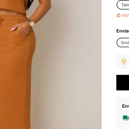
Tam
100
Envia
Env
Env