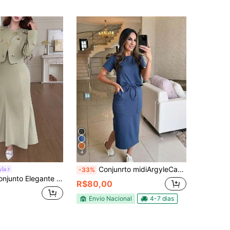
4
Conjunrto midiArgyleCasualMohair (angorá)Malha ContrastemidiRuacalor
yla
-33%
ueta com Decoração de Flor de Metal e Vestido Sereia para Mulheres
R$80,00
Envio Nacional
4-7 dias