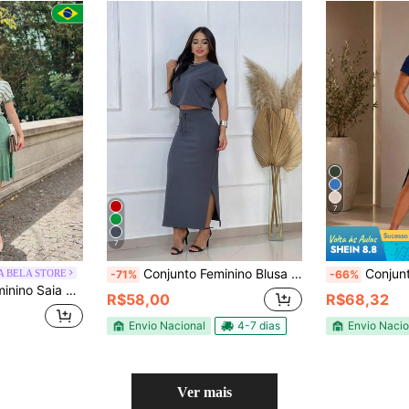
7
7
Conjunto Feminino Blusa Cropped e Saia Long
Conjunto feminino saia mídi com blus
 BELA STORE
-71%
-66%
alha Premium Bolso Cordão Casual Elegante
R$58,00
R$68,32
Envio Nacional
4-7 dias
Envio Nacio
Ver mais