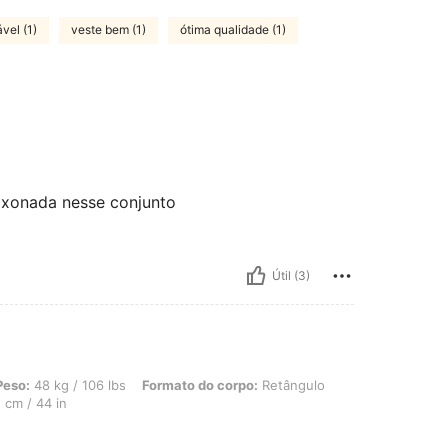
vel (1)
veste bem (1)
ótima qualidade (1)
aixonada nesse conjunto
Útil (3)
 / 106 lbs, Formato do corpo: Retângulo, Quadris: 118 cm / 46 in, Cintura: 96 c
Peso:
48 kg / 106 lbs
Formato do corpo:
Retângulo
 cm / 44 in