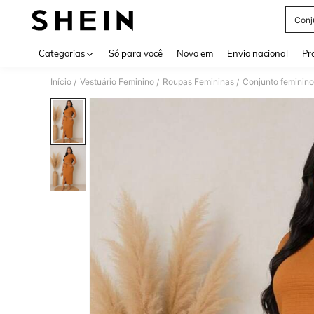
Conj
Use up 
Categorias
Só para você
Novo em
Envio nacional
Pr
Início
Vestuário Feminino
Roupas Femininas
Conjunto feminino
/
/
/