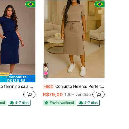
Economize
20
R$130,68
a manga curta e fenda lateral respirávell Casual Tecido Bolso verão Diário verão
Conjunto Helena: Perfeito para quem ama moda chique, prática e cheia de personalidade.
-60%
R$79,00
100+ vendido
nal
4-7 dias
Envio Nacional
4-7 dias