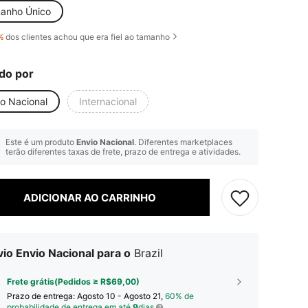
anho Único
%
dos clientes achou que era fiel ao tamanho
do por
io Nacional
Internacional
Este é um produto
Envio Nacional
. Diferentes marketplaces
terão diferentes taxas de frete, prazo de entrega e atividades.
ADICIONAR AO CARRINHO
io Envio Nacional para o
Brazil
Frete grátis(Pedidos ≥ R$69,00)
Prazo de entrega:
Agosto 10 - Agosto 21,
60% de
probabilidade de entrega em até
9
dias