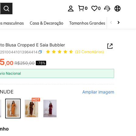
0
0
ar. Press Enter to select.
s masculinas
Casa & Decoração
Tamanhos Grandes
Joias e acessó
to Blusa Cropped E Saia Bubbler
z25100441013964414
(19 Comentários)
5
,00
R$250,00
-78%
ICE AND AVAILABILITY
vio Nacional
NUDE
Ampliar imagem
nho