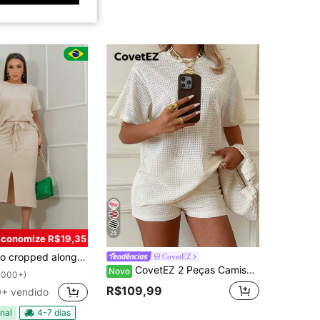
25
Economize R$19,35
do feminino + saia midi com fenda frontal moletinho para trabalho ou passeio
CovetEZ
CovetEZ 2 Peças Camiseta Feminina Solta com Gola Redonda Listrada e Calça Listrada com Cintura Elástica, Conjunto Estilo Suéter Primavera/Verão, Estilo Primavera/Verão, Amarelo Creme, Conjunto Casual, Ano Novo, Conjunto Natal Pai-Filho, Conjunto Casual Feminino, Conjunto 2 Peças Marrom, Roupas Femininas de Primavera
Novo
1000+)
R$109,99
+ vendido
nal
4-7 dias