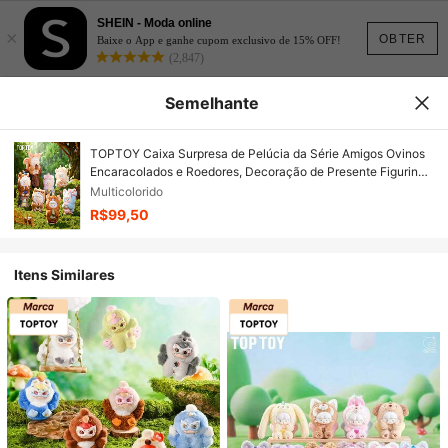
SHEIN - Moda online
×
OBTER
Baixe o App e ganhe cupom exclusivo de 15% OFF!
(2,847)
Semelhante
TOPTOY Caixa Surpresa de Pelúcia da Série Amigos Ovinos
Encaracolados e Roedores, Decoração de Presente Figurinha
Fofa de Castor
Multicolorido
R$99,50
Itens Similares