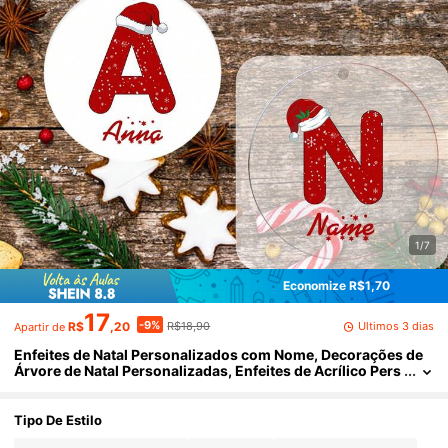
1/7
Economize R$1,70
17
-9%
Últimos 3 dias
R$
,20
R$18,90
Apartir de
Enfeites de Natal Personalizados com Nome, Decorações de
Árvore de Natal Personalizadas, Enfeites de Acrílico Pers
onalizados, Volta às Aulas
Tipo De Estilo