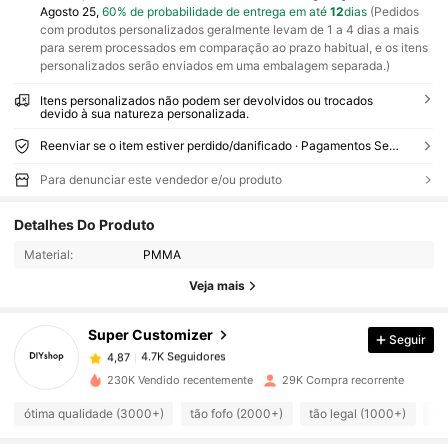
Agosto 25,
60% de probabilidade de entrega em até
12
dias
(Pedidos
com produtos personalizados geralmente levam de 1 a 4 dias a mais
para serem processados em comparação ao prazo habitual, e os itens
personalizados serão enviados em uma embalagem separada.)
Itens personalizados não podem ser devolvidos ou trocados
devido à sua natureza personalizada.
Reenviar se o item estiver perdido/danificado · Pagamentos Seguros · Proteção de privacidade
Para denunciar este vendedor e/ou produto
4.7K Seguidores
4,87
Detalhes Do Produto
Material:
PMMA
4.7K Seguidores
4,87
Veja mais
Super Customizer
Seguir
4.7K Seguidores
4,87
m***s
pago
1 dia atrás
230K Vendido recentemente
29K Compra recorrente
4.7K Seguidores
4,87
ótima qualidade (3000+)
tão fofo (2000+)
tão legal (1000+)
li