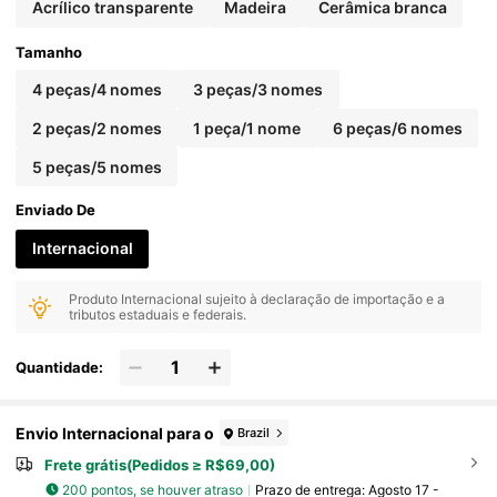
Acrílico transparente
Madeira
Cerâmica branca
Tamanho
4 peças/4 nomes
3 peças/3 nomes
2 peças/2 nomes
1 peça/1 nome
6 peças/6 nomes
5 peças/5 nomes
Enviado De
Internacional
Produto Internacional sujeito à declaração de importação e a
tributos estaduais e federais.
Quantidade:
Envio Internacional para o
Brazil
Frete grátis(Pedidos ≥ R$69,00)
200 pontos, se houver atraso
Prazo de entrega:
Agosto 17 -