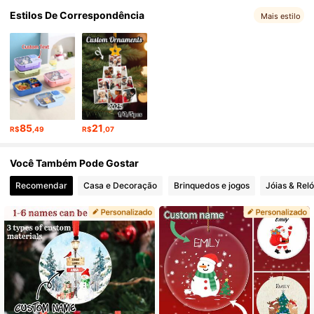
4.7K Seguidores
Estilos De Correspondência
4,87
Mais estilo
4.7K Seguidores
4,87
4.7K Seguidores
4,87
85
21
R$
,49
R$
,07
4.7K Seguidores
4,87
Você Também Pode Gostar
Recomendar
Casa e Decoração
Brinquedos e jogos
Jóias & Reló
4.7K Seguidores
4,87
4.7K Seguidores
4,87
4.7K Seguidores
4,87