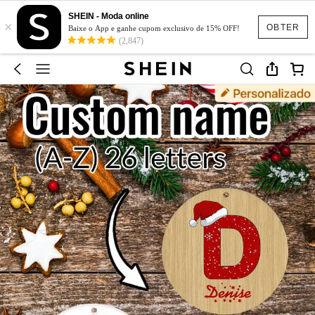
SHEIN - Moda online
×
OBTER
Baixe o App e ganhe cupom exclusivo de 15% OFF!
(2,847)