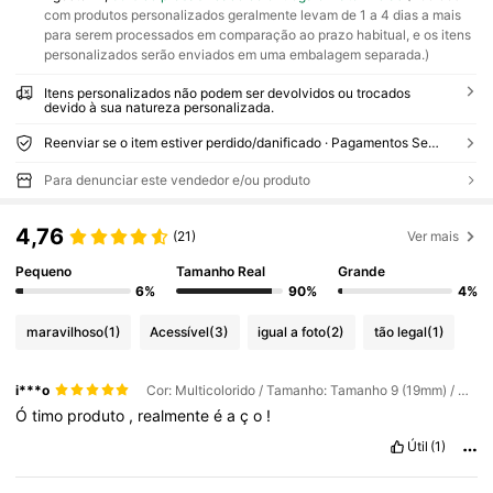
com produtos personalizados geralmente levam de 1 a 4 dias a mais
para serem processados em comparação ao prazo habitual, e os itens
personalizados serão enviados em uma embalagem separada.)
Itens personalizados não podem ser devolvidos ou trocados
devido à sua natureza personalizada.
Reenviar se o item estiver perdido/danificado · Pagamentos Seguros · Proteção de privacidade
Para denunciar este vendedor e/ou produto
4,76
(21)
Ver mais
Pequeno
Tamanho Real
Grande
6%
90%
4%
maravilhoso
(1)
Acessível
(3)
igual a foto
(2)
tão legal
(1)
i***o
Cor: Multicolorido / Tamanho: Tamanho 9 (19mm) / Tipo de Estilo: Cor Dourada
Ó
timo
produto
,
realmente
é
a
ç
o
!
Útil
(1)