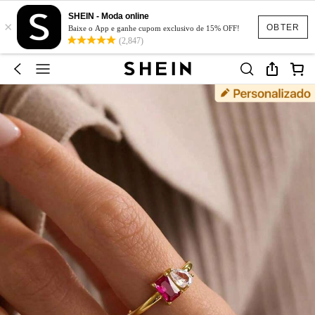
SHEIN - Moda online
×
OBTER
Baixe o App e ganhe cupom exclusivo de 15% OFF!
(2,847)