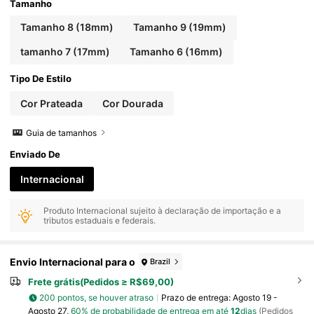
quintado para Casamento, Proposta, Dama de H
Tamanho
onra, Férias, Festa, Aniversário, Memorial, Prese
nte de Feriado
Tamanho 8 (18mm)
Tamanho 9 (19mm)
tamanho 7 (17mm)
Tamanho 6 (16mm)
Tipo De Estilo
Cor Prateada
Cor Dourada
Guia de tamanhos
Enviado De
Internacional
Produto Internacional sujeito à declaração de importação e a
tributos estaduais e federais.
Envio Internacional para o
Brazil
Frete grátis(Pedidos ≥ R$69,00)
200 pontos, se houver atraso
Prazo de entrega:
Agosto 19 -
Agosto 27,
60% de probabilidade de entrega em até
12
dias
(Pedidos