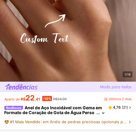
1/18
22
-10%
Últimos 2 dias
R$
,41
R$24,90
Apartir de
Anel de Aço Inoxidável com Gema em
4,76
(
21
)
Formato de Coração de Gota de Água Perso
nalizado em Múltiplos Tamanhos, Adequado
#
1
Mais Vendido
em Anéis de pedras preciosas opcionais personaliza
para Mulheres, Namorada, Melhor Amiga, Anel d
e Gema Personalizado Banhado a Ouro 18K à Pr
ova de Ferrugem, Acessório de Joias de Ouro Re