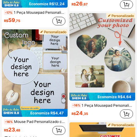
26
Economize R$12,24
R$
,67
1 Peça Mousepad Personalizado com Texto, Mousepad Personalizado com Nome, Personalize o Nome da Empresa, Mousepad de Couro Personalizado com Texto, Adequado para Uso no Escritório, Publicidade, Trabalho no Computador, Jogos, Presente de Aniversário Corporativo, Presente do Dia dos Namorados, Natal, Ação de Graças, Dia dos Pais/Dia das Mães, Presentes Únicos e Ideais para Ela, Namorado, Namorada, Pai, Família, Mãe, Amigos
-17%
59
R$
,75
Economize R$4,64
1 Peça Mousepad Personalizado, Personalizável com Fotos/Logotipos, Suprimentos de Escritório e Acessórios de Mesa de Computador, Decoração de Mesa, Mousepad Personalizado com Foto, Personalização de Presentes, Lembrancinhas de Festa, Casais, Dia dos Pais, Formatura, Casamentos, Inauguração da Casa, Escritório
-16%
24
Economize R$4,47
R$
,35
Mouse Pad Personalizado com Logo, Mouse Pad Branco Personalizado, Mouse Pad em Branco para Sublimação, Mouse Pad Gamer Branco, Natal, Presentes de Natal, Quadrado/Redondo, Aniversário, Presente de Aniversário, Pai, Mãe, Amigos, Colegas, Escritório, Negócios, Volta às Aulas
-16%
23
R$
,48