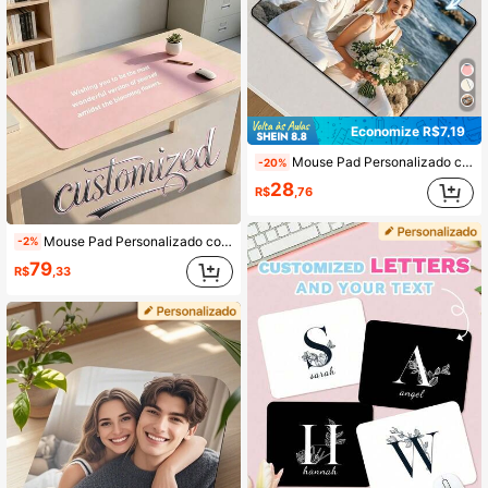
Economize R$7,19
Mouse Pad Personalizado com Foto, Impressão de Retrato Personalizada DIY Mousepad para Jogos, Acessórios de Mesa de Computador de Escritório, Decoração de Mesa Ergonômica
-20%
28
R$
,76
Mouse Pad Personalizado com Logo, Mouse Pad Branco Personalizado, Mouse Pad de Jogos Branco Personalizado, Personalização Personalizada, Personalizável, Natal, Presente de Natal, Festa de Natal, Retangular, Aniversário, Decoração de Sala de Estar, Presente de Aniversário, Adequado para Pai, Mãe, Amigos, Colegas, Escritório, Uso Comercial
-2%
79
R$
,33