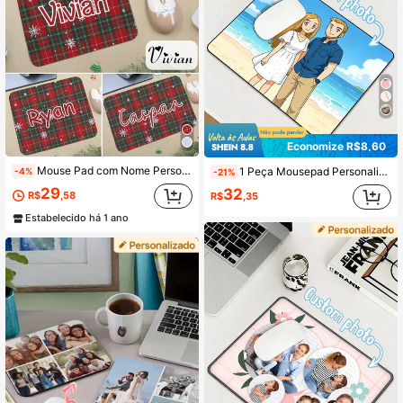
Economize R$8,60
Mouse Pad com Nome Personalizado, Mouse Pad Personalizado com Treliça Vermelha e Verde, Mouse Pad Gamer, Personalizado, Personalizável, Natal, Presentes de Natal, Festa de Natal, Quadrado/Redondo, Aniversário, Decoração de Sala de Estar, Presente de Aniversário, Decoração de Natal para Casa, Adequado para Pai, Mãe, Amigos, Colegas, Escritório
1 Peça Mousepad Personalizado com Foto, Mousepad Personalizado, Mousepad Exclusivo DIY, Suprimentos de Escritório e Decoração de Desktop de Computador, Mousepad Gamer, Acessórios de Mesa de Escritório Personalizados com Foto, Acessórios de Escritório
-4%
-21%
29
32
R$
,58
R$
,35
Estabelecido há 1 ano