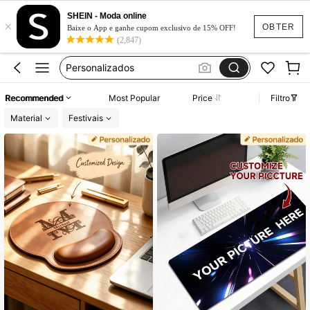
Mickey
SHEIN - Moda online
×
Mouse Pad
OBTER
Baixe o App e ganhe cupom exclusivo de 15% OFF!
(2,847)
Mousepad
Personalizados
Presente Dia Dos Pais
Recommended
Most Popular
Price
Filtro
Mickey
Material
Festivais
Mouse Pad