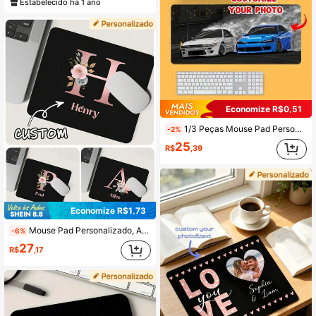
Estabelecido há 1 ano
Economize R$0,51
1/3 Peças Mouse Pad Personalizado com Fotos, Adicionando Imagens, Texto, Logotipos ou Designs Artísticos, Jogos de Escritório em Casa, Base de Borracha Antiderrapante, Múltiplos Tamanhos para Escolher, Fácil de Limpar, Presentes de Feriado, Aniversário, Aniversário, Tapete de Mesa de Jogos, Presente do Dia dos Pais
-2%
25
R$
,39
Economize R$1,73
Mouse Pad Personalizado, Adequado para Uso em Escritório, Jogos ou Computador Doméstico, Presente Perfeito para Natal e Halloween, Mouse Pad para Computador Portátil e Jogos, Tapete de Mesa Premium para PC e Laptop, Padrão de Impressão de Letra Rose Gold
-6%
27
R$
,17