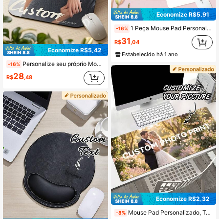
Economize R$5,91
1 Peça Mouse Pad Personalizado, 26 Letras para Escolher, Design com Seu Texto e Foto, Bordas Costuradas, Adequado para Escritório, Publicidade, Jogos, Anime, Casamento, Dia das Mães, Dia dos Pais, Dia dos Namorados, Presentes de Natal
-16%
31
R$
,04
Economize R$5,42
Estabelecido há 1 ano
Personalize seu próprio Mouse Pad usando Design de Imagem, Adequado para Anime, Jogos e Desktops Portáteis. Ideal para Escritório, Publicidade, Trabalho no Computador, Jogos, Presentes de Natal e Ação de Graças. De Volta às Aulas, Decoração de Escritório
-16%
28
R$
,48
Economize R$2,32
Mouse Pad Personalizado, Tapete de Mesa de Borracha Extra Grande com Função Antiderrapante, Adequado para Escritório, Jogos ou Uso Doméstico de Computador, Presente Perfeito para Natal e Halloween
-8%