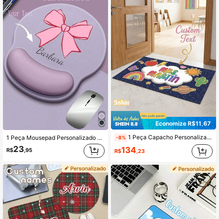
Economize R$11,67
1 Peça Capacho Personalizado com Nome do Professor para Porta de Sala de Aula, Capacho de Entrada Personalizado com Estampa Fofa de Maçã e Arco-Íris da Escola, Presente Atencioso de Agradecimento ao Professor, Presente de Aniversário do Professor para Volta às Aulas
1 Peça Mousepad Personalizado com Apoio de Pulso, Unissex, Tapete de Mouse de Borracha Antiderrapante, Espesso e Macio, Adequado para Escritório e Entretenimento, Também Pode Ser Usado como Tapete de Mesa e Apoio de Pulso, Essencial para a Temporada de Volta às Aulas
-8%
23
134
R$
,95
R$
,23