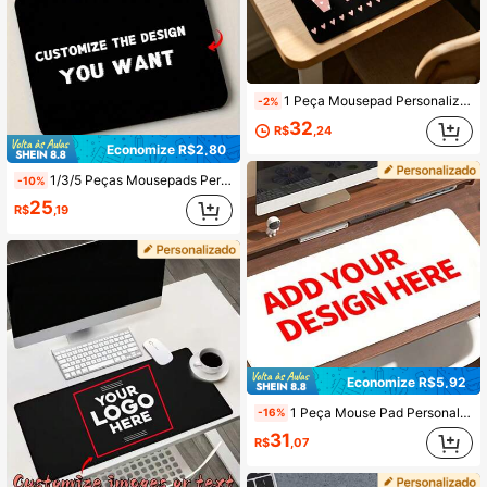
1 Peça Mousepad Personalizado com Foto em Formato de Coração, Design Personalizado com Foto e Nome, Presente do Dia dos Namorados, Presente de Aniversário de Casal, Acessório de Mesa Romântico para Casa, Escritório, Escola e Jogos
-2%
32
R$
,24
Economize R$2,80
1/3/5 Peças Mousepads Personalizados com Fotos, Mousepads Personalizados - Adicione Imagens, Texto, Logotipos ou Designs Artísticos, Halloween, Ação de Graças, Natal, Aniversários, Comemoração de Aniversário e Presentes de Feriados Específicos, Mousepad para Jogos
-10%
25
R$
,19
Economize R$5,92
1 Peça Mouse Pad Personalizado, Mouse Pad de Jogos Personalizado, Mouse Pad de Jogos Grande Autodesenhado, Mouse Pad de Base de Jogos, Mouse Pad de Teclado, Mouse Pad Grande com Base de Borracha Antiderrapante - Tapete de Mesa Personalizado, Adequado para Decoração de Escritório, Presente DIY de Aniversário/Aniversário para Namorado/Namorada, Melhor Presente para Namorado/Namorada, Pais, Filhos, Pode Imprimir Foto de Animal de Estimação, Casal ou Família, Decoração de Mesa, Halloween, Ação de Graças, Presente de Natal, Presente de Volta às Aulas
-16%
31
R$
,07