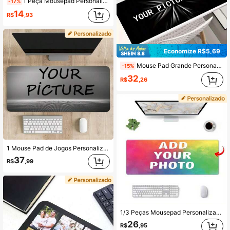
1 Peça Mousepad Personalizado com Texto, Mousepad Personalizado, Nome da Empresa Personalizado, Adequado para Uso no Escritório, Publicidade, Trabalho no Computador, Jogos, Presente de Aniversário da Empresa, Presente do Dia dos Namorados, Presente de Natal, Presente de Volta às Aulas
-17%
14
R$
,93
Economize R$5,69
Mouse Pad Grande Personalizável com Base de Borracha Antiderrapante, Tapete de Mesa de Escritório Personalizado para Fotos de Casal e Família DIY, Tapete de Mesa de Material de Borracha Personalizado para Decoração de Escritório, Presente Perfeito
-15%
32
R$
,26
1 Mouse Pad de Jogos Personalizado, Mouse Pad Grande Personalizado com Base de Borracha Antiderrapante, Mouse Pad de Teclado com Foto Personalizada, Tapete de Mesa Estendido para Jogos e Escritório, Presente de Aniversário DIY para Namorado/Namorada, Mouse Pad Autodesenhado
37
R$
,99
1/3 Peças Mousepad Personalizado com Fotos, Fazendo Mousepads Personalizados - Adicionando Fotos, Texto, Logotipos ou Designs Artísticos, Escritório, Escritório Doméstico, Jogos, Base Não Emborrachada, Múltiplos Tamanhos para Escolher, Fácil de Limpar. Presentes de Natal, Presentes do Dia dos Namorados, Presentes de Aniversário de Casal, Presentes do Dia das Mães, Presentes do Dia dos Pais
26
R$
,95