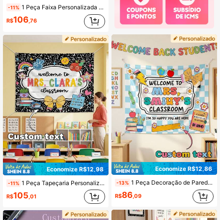
1 Peça Faixa Personalizada de Boas-Vindas de Volta às Aulas, Texto Personalizado, Decoração de Sala de Aula, Placa Personalizada, Presente Personalizado de Agradecimento ao Professor de Volta às Aulas
-11%
106
R$
,76
Economize R$12,86
Economize R$12,98
1 Peça Decoração de Parede Personalizada para Sala de Aula de Professor, Texto Personalizável, "Bem-vindo à Minha Sala de Aula" Tapeçaria de Parede, Bandeira de Parede com Bottom Xadrez, Decoração de Professor
1 Peça Tapeçaria Personalizada com Texto "Bem-vindo à Sala de Aula", Tapeçaria Personalizada com Nome do Professor, Presente de Volta às Aulas, Placa de Boas-vindas da Sala de Aula
-13%
-11%
86
105
R$
,09
R$
,01