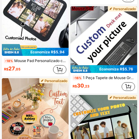
Economize R$5,94
Mouse Pad Personalizado com Foto, Mouse Pad Personalizado Melhor Pai do Mundo com Foto, Acessório de Mesa de Escritório, Mouse Pad com Colagem de Fotos, Presente de Aniversário para Setup de Jogos
-18%
27
Economize R$5,76
R$
,05
1 Peça Tapete de Mouse Grande DIY, Borda Costurada, Tapete de Mouse de Borracha Antiderrapante, Adequado para Escritório, Laptop, Casa, Tapete de Mouse para Jogos, Acessórios de Mesa, Presente Perfeito para Amigos, Padrão Personalizado
-16%
30
R$
,23