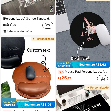
[Personalizado] Grande Tapete de Mesa com Foto e Texto, Mouse Pad Personalizado, Adequado para Jogos ou Uso Comercial, Superfície Antiderrapante, Adequado para Computador ou Laptop
57
R$
,99
Estabelecido há 1 ano
Economize R$1,62
Mouse Pad Personalizado, Adequado para Uso em Escritório, Jogos ou Computador Doméstico, Presente Perfeito para Natal e Halloween, Mouse Pad para Computador Portátil e Jogos, Tapete de Mesa Premium para Mouse de PC e Laptop, Padrão de Impressão de Letra Rose Gold
-6%
25
R$
,37
Economize R$3,06