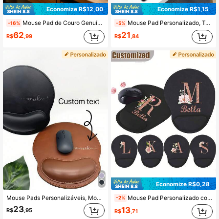
Economize R$12,00
Economize R$1,15
Mouse Pad de Couro Genuíno Personalizado com Apoio de Pulso, Acessório de Mesa de Escritório Personalizado como Presente para Pai, Chefe, Professor ou Colega, Mouse Pad Ergonômico Adequado para Casa e Escritório
Mouse Pad Personalizado, Tapete de Mesa de Borracha Extra Grande com Função Antiderrapante, Adequado para Escritório, Jogos ou Uso Doméstico de Computador, Presente Perfeito para Natal e Halloween
-16%
-5%
62
21
R$
,99
R$
,84
Economize R$0,28
Mouse Pads Personalizáveis, Mouse Pads Personalizados, Podem Ser Personalizados Com o Nome da Sua Empresa Para Atender às Suas Necessidades de Jogos e Trabalho. Cada Mouse Pad Pode Ser Personalizado para se Ajustar Perfeitamente à Sua Mesa, Melhorar a Eficiência do Trabalho e é Adequado como Presente para Escritório, Publicidade, Trabalho com Computador, Jogos, Aniversários da Empresa, Dia dos Namorados, Natal, Ação de Graças, Cerimônias de Formatura e Outras Ocasiões. Mouse Pad Estendido
Mouse Pad Personalizado com Descanso de Pulso Confortável, Produto Personalizado, Tapete de Mesa Premium Resistente ao Desgaste Adequado para PC e Laptop
-2%
23
13
R$
,95
R$
,71