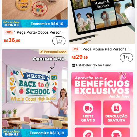
Economize R$4,10
1 Peça Porta-Copos Personalizado para Professor, Porta-Copos com Nome Personalizado, Porta-Copos para Professor, Presentes Atenciosos para Professores, Presente de Fim de Ano, Presente de Agradecimento ao Professor
-10%
36
R$
,89
1 Peça Mouse Pad Personalizado com Foto, Design com Seu Texto e Foto, Bordas Costuradas, Adequado para Escritório, Publicidade, Jogos, Anime, Casamento, Dia das Mães, Dia dos Pais, Dia dos Namorados, Natal, Halloween, Presentes
-2%
29
R$
,39
Estabelecido há 1 ano
Economize R$13,19