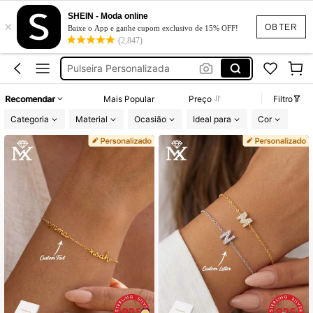
SHEIN - Moda online
×
Pulseira Prata 925 Original
OBTER
Baixe o App e ganhe cupom exclusivo de 15% OFF!
(2,847)
Pulseira Personalizada
Pulseira Prata
Pulseira Masculino
Recomendar
Mais Popular
Preço
Filtro
Pulseira Prata 925
Categoria
Material
Ocasião
Ideal para
Cor
Pulseira Prata 925 Original
Pulseira Personalizada