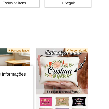
4,62
1K
2.3K
Todos os itens
Seguir
4,62
1K
2.3K
4,62
1K
2.3K
4,62
1K
2.3K
4,62
1K
2.3K
4,62
1K
2.3K
s informações