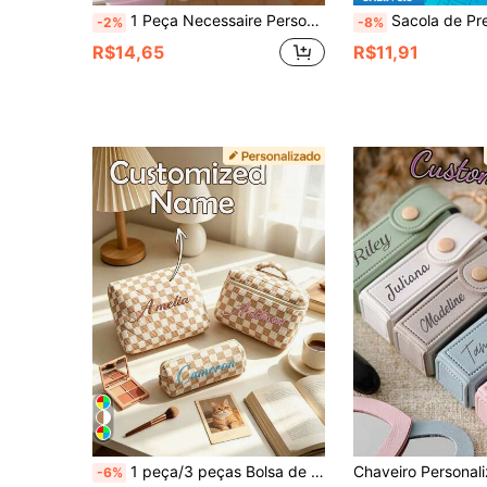
1 Peça Necessaire Personalizável com Nome, Nécessaire Cosmético Bordado Personalizado, Bolsa de Viagem Acolchoada de Grande Capacidade, Presente para Damas de Honra
Sacola de Presente Personalizada com Nome, Sacola de Lona Personalizada para Damas de Honra, Sacola de Praia para Damas de Honra, Presente para Damas de Honra, Sacol
-2%
-8%
R$14,65
R$11,91
1 peça/3 peças Bolsa de Cosméticos Bordada Personalizável, Bolsa de Armazenamento, Bolsa de Maquiagem Portátil de Moda Casual Super Macia, Bolsa de Armazenamento Multifuncional de Grande Capacidade, Bolsa de Viagem, Adequada para Mulheres, Estudantes, Presente Personalizado de Feriado, Presente de Festa de Solteiros, Presente de Dama de Honra, Presente de Casamento na Praia, Multifuncional, Grande Capacidade, Rica em Recursos
-6%