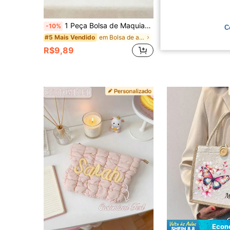
1 Peça Bolsa de Maquiagem/Bolsa de Armazenamento/Bolsa de Higiene Personalizada com Nome, Leve, Grande Capacidade, Multiuso, Presente Ideal para Namorada e Família
Bolsa de Maquiagem de Veludo Cotelê Personalizada com Nome, Bolsa de Cosméticos com Letra Bordada, Organi
-10%
-10%
C
em Bolsa de armazenamento personalizada
#5 Mais Vendido
R$11,69
R$9,89
Econ