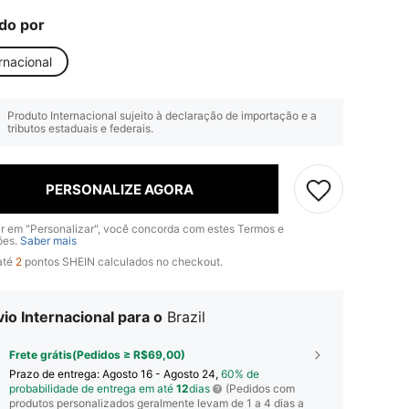
do por
rnacional
Produto Internacional sujeito à declaração de importação e a
tributos estaduais e federais.
PERSONALIZE AGORA
ar em "Personalizar", você concorda com estes Termos e
ões.
Saber mais
até
2
pontos SHEIN calculados no checkout.
io Internacional para o
Brazil
Frete grátis(Pedidos ≥ R$69,00)
Prazo de entrega:
Agosto 16 - Agosto 24,
60% de
probabilidade de entrega em até
12
dias
(Pedidos com
produtos personalizados geralmente levam de 1 a 4 dias a