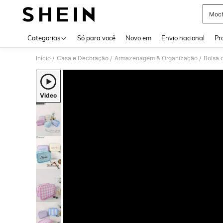
Moch
Use up 
Categorias
Só para você
Novo em
Envio nacional
Pr
Início
Casa e Decoração
Armazenagem & Organização
Bolsa 
/
/
/
Video