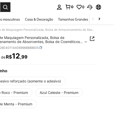
0
0
ar. Press Enter to select.
s masculinas
Casa & Decoração
Tamanhos Grandes
Joias e acessó
Bolsa de Maquiagem Personalizada, Bolsa de Armazenamento de Absorventes, Bolsa de Cosméticos de Viagem, Bolsa de Armazenamento Personalizada, Multifuncional, Decorativa, Letra, Cor Sólida, Requintada, Fashion, Retrô, Moderna, Colorida, Casual, Básica, Macia, Única, Presente para Ele, Volta às Aulas
de Maquiagem Personalizada, Bolsa de
namento de Absorventes, Bolsa de Cosméticos
gem, Bolsa de Armazenamento Personalizada,
h260401144069968888835
uncional, Decorativa, Letra, Cor Sólida,
tada, Fashion, Retrô, Moderna, Colorida, Casual,
12
R$
,99
r de
ICE AND AVAILABILITY
, Macia, Única, Presente para Ele, Volta às Aulas
nho
desivo reforçado (somente o adesivo)
o Roxo - Premium
Azul Celeste - Premium
de Menta - Premium