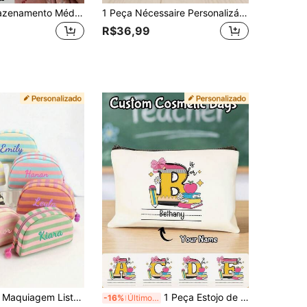
Bolsa de Armazenamento Médico Personalizada, Bolsa de Higiene, Bolsa de Armazenamento de Cosméticos, Bolsa de Armazenamento Multifuncional - Personalize com seu Nome, Perfeito para Agradecimento ao NHS, Novo Graduado, Equipe Hospitalar e Presentes para Estudantes de Medicina, Bolsa de Maquiagem Cosmética de Enfermeira, Presente para Enfermeira Profissional, Presente de Formatura NP, Bolsa com Zíper para Estudante de Enfermagem, Professor, Boho Vibes, Multifuncional, Reutilizável, Fácil de Limpar, Anti-Mofo, Respirável, Presentes Ideais para Ele, Presentes Ideais para Amigos em Casa, Sala de Chá, para Aniversários, para Formatura, para Casamentos
1 Peça Nécessaire Personalizável para Batom, Mini Bolsa de Maquiagem, Organizador de Cosméticos Portátil para Viagem, Adequado para Volta às Aulas e Temporada de Viagens
R$36,99
olsa Organizadora de Artigos de Toalete de Viagem em Lona Colorida, Meninas, Madrinhas de Casamento, Aniversário, Presentes de Feriado, Bolsa de Itens Essenciais Diários, Decorativa, Moderna, Colorida, Fofa, Casual
1 Peça Estojo de Lápis de Lona com Nome Inicial Personalizado, Bolsa com Zíper de Suprimentos Escolares com 26 Letras Personalizadas, Bolsa de Papelaria Fofa para Professores, Organizador Portátil Presente de Volta às Aulas para Crianças e Estudantes, Bolsa de Armazenamento de Maquiagem Portátil para Sala de Aula, Escritório e Viagem
-16%
Últimos 3 dias