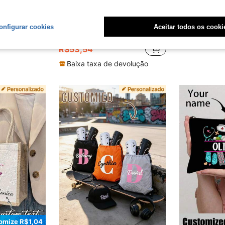
Economize R$9,45
zador de Artigos de Toalete de Grande Capacidade para Viagem, Presente para Madrinha e Dia das Mães
CFUNIQ Bolsa de Viagem Personalizada para Homens, Letra Inicial do Nome Personalizada, Presente de Padrinho para Noivo, Marido, Namorado, Pai, Acessório de Viagem de Grande Capacidade para Atividades ao Ar Livre, Presente de Aniversário, Dia dos Namorados, Dia dos Pais, Natal, Presente Atencioso
Es
-15%
-4%
Últimos 12 mins
onfigurar cookies
Aceitar todos os cooki
em Bolsa de armazenamento personalizada
#1 Mais Vendido
R$12,53
R$53,54
Baixa taxa de devolução
omize R$1,04