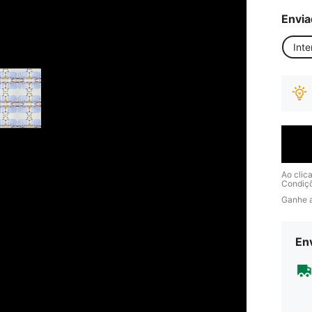
Envia
Inte
Ao clic
Condiç
Ganhe 
Env