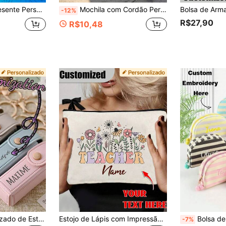
a de Presente para Damas de Honra, Sacola de Casamento, Presente para Festa de Casamento, Suprimentos de Presente de Natal, Amor Eterno
Mochila com Cordão Personalizada com Inicial & Nome, Mochila com Cordão Esportiva Multicolorida Personalizada, Mochila com Cordão de Volta às Aulas, Bolsa de Natação, Bolsa de Academia, Bolsa de Atividades Pós-Escolares, Bolsa de Viagem Escolar para Esportes em Equipe, Bolsa de Presente para Festa, Presente de Natal
-12%
R$27,90
R$10,48
Chaveiro Personalizado de Estojo para Batom, Estojo para Batom com Espelho, Bolsa de Armazenamento de Batom Personalizada Anti-Perda, Presente para Dama de Honra, Dia dos Namorados Armazenamento Multifuncional, Romance Delicado, Design Chique
Estojo de Lápis com Impressão Personalizada de Professor - Bolsa Versátil de Canvas para Maquiagem e Viagem com Zíper, Design Leve e Dobrável, Bolsa de Maquiagem e Organizador de Artigos de Toalete de Viagem, Presente Perfeito de Volta às Aulas para Professores, Design Chique
Bolsa de Maquiagem Listrada Bordada Personalizada, Bolsa de Armazenamento de Cosméticos com Nome Personalizado, B
-7%