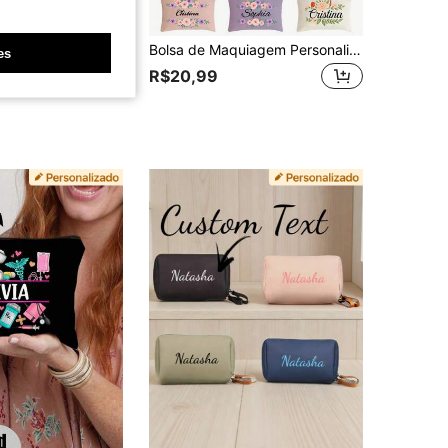
tojo de Lápis Personalizado com Nome, Bolsa de Lápis de Lona Personalizada, Bolsa de Papelaria com Zíper de Texto Personalizável, Adequado para Escola e Escritório
Bolsa de Maquiagem Personalizada com Padrão Floral Personalizável, Bolsa de Cosméticos Reutilizável para Maquiagem e Artigos de Toalete, Bolsa com Zíper, Porta-Moedas Leve, Bolsa de Armazenamento, Acessório de Viagem, Ideal para Armazenar Cosméticos e Artigos de Toalete, Adicionando Moda Única ao seu Armazenamento de Beleza, Personalizável com seu Nome e Inicial, Ótimo Presente para Ano Novo e Dia dos Namorados
es
R$20,99