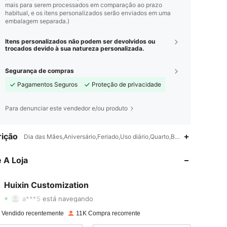
mais para serem processados em comparação ao prazo
habitual, e os itens personalizados serão enviados em uma
embalagem separada.)
Itens personalizados não podem ser devolvidos ou
trocados devido à sua natureza personalizada.
Segurança de compras
Pagamentos Seguros
Proteção de privacidade
Para denunciar este vendedor e/ou produto
ição
Dia das Mães,Aniversário,Feriado,Uso diário,Quarto,Banheiro
4,62
1K
2.3K
 A Loja
4,62
1K
2.3K
4,62
1K
2.3K
Huixin Customization
a***5
está navegando
4,62
1K
2.3K
 Vendido recentemente
11K Compra recorrente