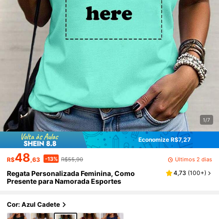
1/7
Economize R$7,27
48
-13%
Últimos 2 dias
R$
,63
R$55,90
Regata Personalizada Feminina, Como
4,73
(
100+
)
Presente para Namorada Esportes
Cor: Azul Cadete