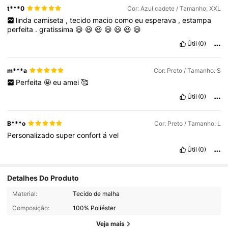
t***0
Cor: Azul cadete / Tamanho: XXL
linda
camiseta
,
tecido
macio
como
eu
esperava
,
estampa
perfeita
.
gratissima
😃
😃
😃
😃
😃
😃
😃
Útil
(0)
m***a
Cor: Preto / Tamanho: S
Perfeita
🤩
eu
amei
🥰
Útil
(0)
B***o
Cor: Preto / Tamanho: L
Personalizado
super
confort
á
vel
Útil
(0)
Detalhes Do Produto
1.5K Seguidores
4,75
Material:
Tecido de malha
Composição:
100% Poliéster
1.5K Seguidores
4,75
Veja mais