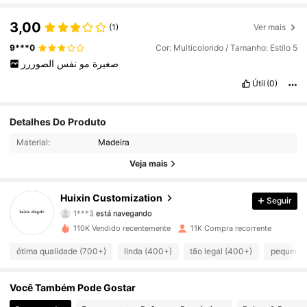
3,00
(1)
Ver mais
9***0
Cor: Multicolorido / Tamanho: Estilo 5
صغيرة
مو
نفس
الصوررر
Útil
(0)
Detalhes Do Produto
2.3K Seguidores
4,62
Material:
Madeira
2.3K Seguidores
4,62
Veja mais
2.3K Seguidores
4,62
Huixin Customization
Seguir
1***3
está navegando
2.3K Seguidores
4,62
110K Vendido recentemente
11K Compra recorrente
2.3K Seguidores
ótima qualidade (700+)
linda (400+)
tão legal (400+)
pequeno 
4,62
2.3K Seguidores
4,62
Você Também Pode Gostar