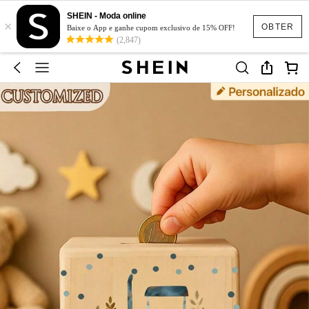
SHEIN - Moda online
×
OBTER
Baixe o App e ganhe cupom exclusivo de 15% OFF!
(2,847)