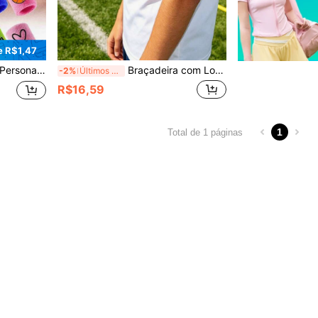
 R$1,47
 Suor, Pode Imprimir Sua Própria Foto ou Informação
Braçadeira com Logotipo Personalizado, Pulseira Elástica Esportiva Personalizada, Adequada para Capitães e Atletas, com Logotipo e Nome da Equipe
-2%
Últimos 3 dias
R$16,59
1
Total de 1 páginas