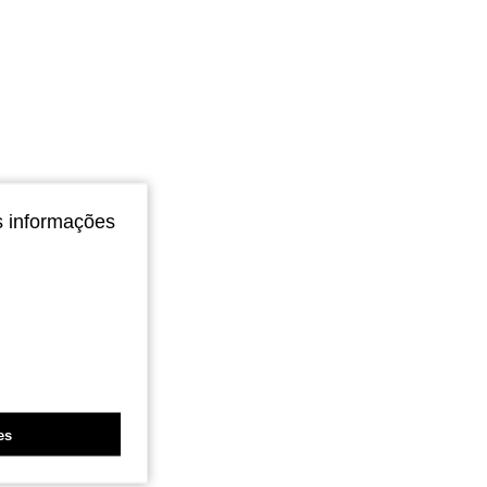
s informações
es