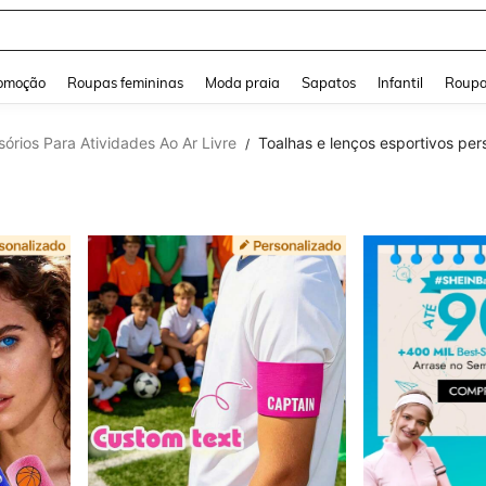
and down arrow keys to navigate search Buscas recentes and Pesquisar e Encontr
omoção
Roupas femininas
Moda praia
Sapatos
Infantil
Roupa
órios Para Atividades Ao Ar Livre
Toalhas e lenços esportivos per
/