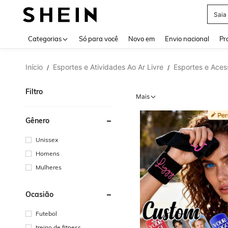
Saia
Use up 
Categorias
Só para você
Novo em
Envio nacional
Pr
Início
Esportes e Atividades Ao Ar Livre
Esportes e Acess
/
/
Filtro
Mais
Gênero
Unissex
Homens
Mulheres
Ocasião
Futebol
treino de fitness