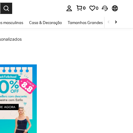
0
0
ar. Press Enter to select.
s masculinas
Casa & Decoração
Tamanhos Grandes
Joias e acessó
sonalizados