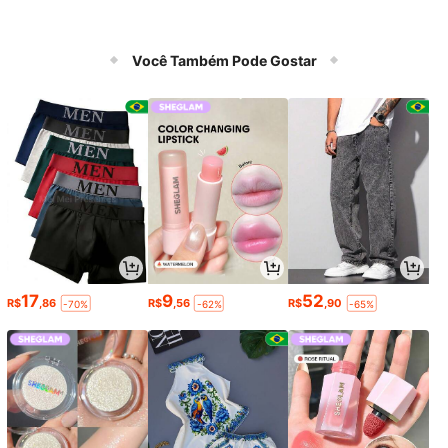
Você Também Pode Gostar
17
9
52
R$
,86
R$
,56
R$
,90
-70%
-62%
-65%