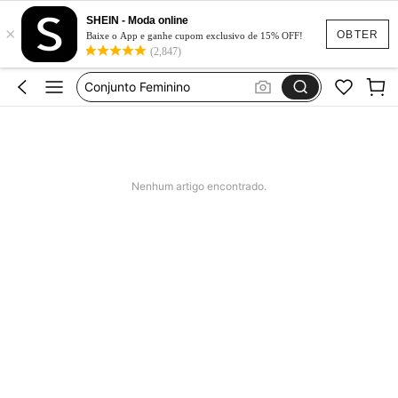
SHEIN - Moda online
×
Calça Jeans Feminina
OBTER
Baixe o App e ganhe cupom exclusivo de 15% OFF!
(2,847)
Vestido Feminino
Conjunto Feminino
Vestido De Festa Casamento
Vestido Longo
Calça Jeans Feminina
Nenhum artigo encontrado.
Vestido Feminino