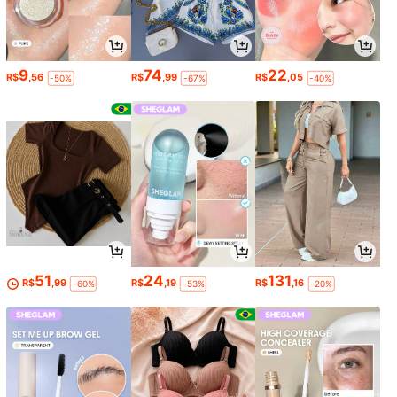
9
74
22
R$
,56
R$
,99
R$
,05
-50%
-67%
-40%
51
24
131
R$
,99
R$
,19
R$
,16
-60%
-53%
-20%