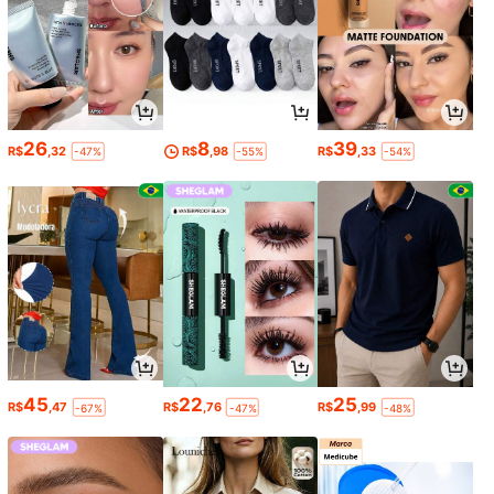
26
8
39
R$
,32
R$
,98
R$
,33
-47%
-55%
-54%
45
22
25
R$
,47
R$
,76
R$
,99
-67%
-47%
-48%