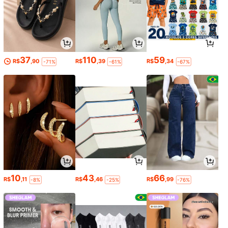
37
110
59
R$
,90
R$
,39
R$
,34
-71%
-61%
-67%
10
43
66
R$
,11
R$
,46
R$
,99
-8%
-25%
-76%