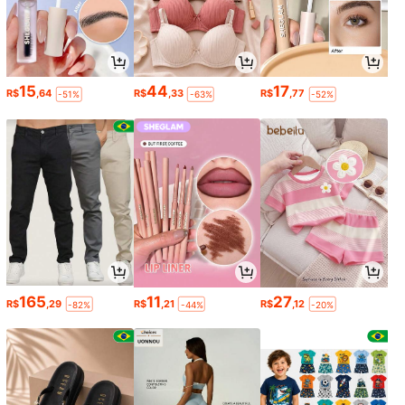
15
44
17
R$
,64
R$
,33
R$
,77
-51%
-63%
-52%
165
11
27
R$
,29
R$
,21
R$
,12
-82%
-44%
-20%