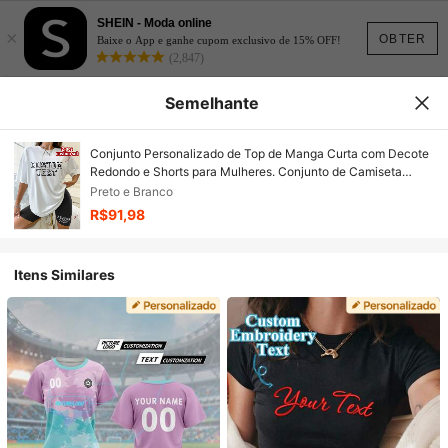
SHEIN - Moda online
×
OBTER
Baixe o App e ganhe cupom exclusivo de 15% OFF!
(2,847)
Semelhante
Conjunto Personalizado de Top de Manga Curta com Decote
Redondo e Shorts para Mulheres. Conjunto de Camiseta
Personalizada e Shorts Esportivos, Presente Perfeito para
Preto e Branco
Namorada, Também Adequado para Casais, Aniversário, Dia
R$91,98
dos Namorados, Dia das Mães, Aniversário e Férias de Verão
Itens Similares