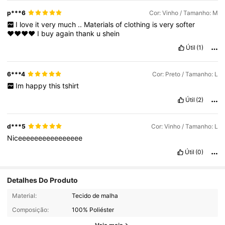
p***6
Cor: Vinho / Tamanho: M
I
love
it
very
much
..
Materials
of
clothing
is
very
softer
♥️♥️♥️♥️
I
buy
again
thank
u
shein
Útil
(1)
6***4
Cor: Preto / Tamanho: L
Im
happy
this
tshirt
Útil
(2)
d***5
Cor: Vinho / Tamanho: L
Niceeeeeeeeeeeeeeee
Útil
(0)
Detalhes Do Produto
1.5K Seguidores
4,75
Material:
Tecido de malha
Composição:
100% Poliéster
1.5K Seguidores