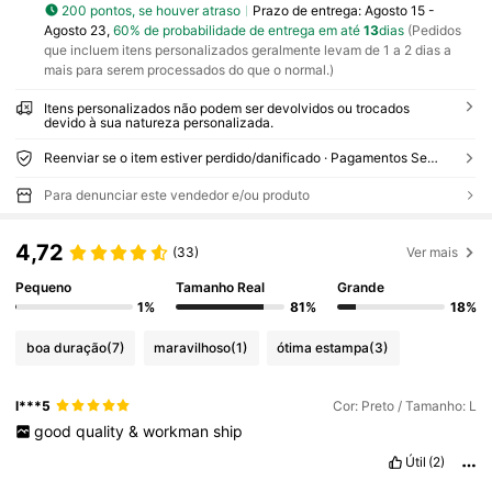
200 pontos, se houver atraso
Prazo de entrega:
Agosto 15 -
Agosto 23,
60% de probabilidade de entrega em até
13
dias
(Pedidos
que incluem itens personalizados geralmente levam de 1 a 2 dias a
mais para serem processados do que o normal.)
Itens personalizados não podem ser devolvidos ou trocados
devido à sua natureza personalizada.
Reenviar se o item estiver perdido/danificado · Pagamentos Seguros · Proteção de privacidade
Para denunciar este vendedor e/ou produto
4,72
(33)
Ver mais
Pequeno
Tamanho Real
Grande
1%
81%
18%
boa duração
(7)
maravilhoso
(1)
ótima estampa
(3)
l***5
Cor: Preto / Tamanho: L
good
quality
&
workman
ship
Útil
(2)