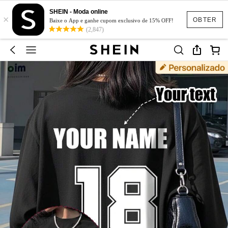
SHEIN - Moda online
×
OBTER
Baixe o App e ganhe cupom exclusivo de 15% OFF!
(2,847)