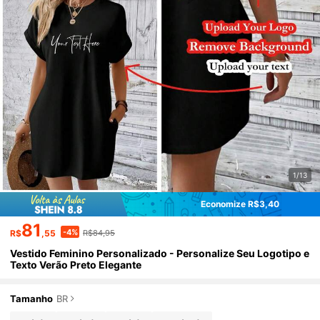
1/13
Economize R$3,40
81
-4%
R$
,55
R$84,95
Vestido Feminino Personalizado - Personalize Seu Logotipo e
Texto Verão Preto Elegante
Tamanho
BR