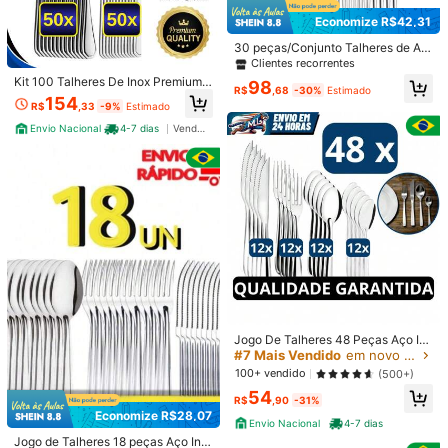
Útil
(90)
Economize R$42,31
30 peças/Conjunto Talheres de Aç
d***7
Cor: Multicolorido
o Inoxidável, Cozinha, Presente de
Clientes recorrentes
Natal, Materiais Escolares
Gostei
pois
nao
é
t
ã
o
leve
e
aparenta
boa
qualidade
Kit 100 Talheres De Inox Premium 5
98
R$
,68
-30%
Estimado
0 Garfos + 50 Facas Acabamento T
154
R$
,33
-9%
Estimado
Útil
(35)
op Para Casa Cozinha e Restauran
te
Envio Nacional
4-7 dias
Vendedor Indicado
r***6
Cor: Multicolorido
obrigado
satisfeita
com
a
entrega
Útil
(32)
5***4
Cor: Multicolorido
gostei
,
o
material
parece
ser
resistente
1K Seguidores
4,92
Útil
(9)
Jogo De Talheres 48 Peças Aço In
1K Seguidores
4,92
ox 12 Facas 12 Garfos De Mesa 12
#7 Mais Vendido
em novo Conjuntos De Jantar
Colheres E 12 Colheres De Cha
Detalhes Do Produto
100+ vendido
(500+)
1K Seguidores
4,92
54
R$
,90
-31%
Material:
Aço Inoxidável
1K Seguidores
4,92
Economize R$28,07
Envio Nacional
4-7 dias
Veja mais
Jogo de Talheres 18 peças Aço Ino
1K Seguidores
4,92