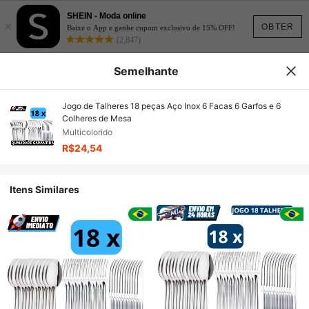
SHEIN - Moda online
×
OBTER
Baixe o App e ganhe cupom exclusivo de 15% OFF!
(2,847)
Semelhante
Jogo de Talheres 18 peças Aço Inox 6 Facas 6 Garfos e 6
Colheres de Mesa
Multicolorido
R$24,54
Itens Similares