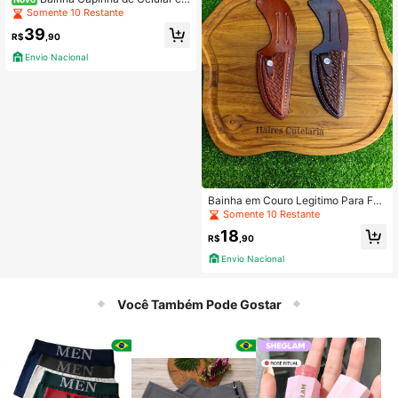
Couro Legitimo - Para Faca Campei
Somente 10 Restante
ra e Similares - Haires
39
R$
,90
Envio Nacional
Bainha em Couro Legitimo Para Fac
a Tatuzão e Similares - Haires
Somente 10 Restante
18
R$
,90
Envio Nacional
Você Também Pode Gostar