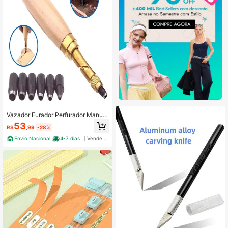
Vazador Furador Perfurador Manual
Rotativo 6 Medidas Couro
53
R$
,99
-28%
Envio Nacional
4-7 dias
Vendedor Indicado