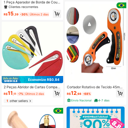
1 Peça Aparador de Borda de Cour
o, Ferramenta de Afinação de Cour
Clientes recorrentes
o, Ferramenta de Moagem de Cour
15
o, Ferramenta Manual de Acabame
R$
,39
-30%
Últimos 2 dias
nto de Borda de Couro
Economize R$0,84
2 Peças Abridor de Cartas Compact
Cortador Rotativo de Tecido 45mm
o de Plástico - Durável, Multifuncio
Cabo Ergonômico Emborrachado, C
11
12
R$
,11
-7%
Últimos 2 dias
R$
,98
-68%
nal, Perfeito para Materiais Escolar
ouro e Artesanato - Qiu Presentes
es e de Escritório - Disponível em C
Envio Nacional
4-7 dias
1
other sellers
ores Vibrantes