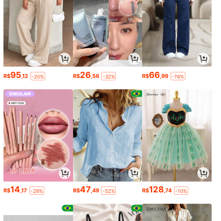
95
26
66
R$
,12
R$
,56
R$
,99
-20%
-32%
-76%
14
47
128
R$
,17
R$
,49
R$
,74
-29%
-52%
-10%