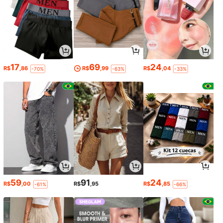
17
69
24
R$
,86
R$
,99
R$
,04
-70%
-63%
-33%
59
91
24
R$
,00
R$
,95
R$
,85
-61%
-66%