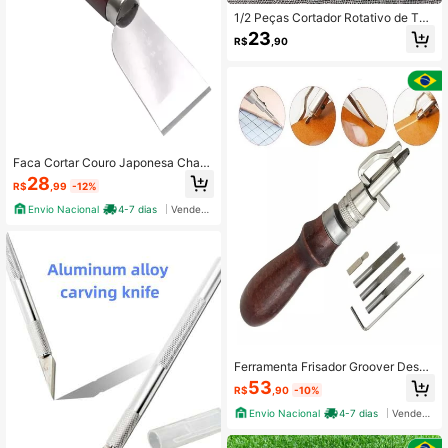
1/2 Peças Cortador Rotativo de Tec
ido 28mm, Lâmina Circular Afiada,
23
R$
,90
Design Retrátil, Alça com Furo, Trav
a Segura, Ferramenta de Corte Rola
nte para Papel, Plástico, Couro, Cos
tura, Artesanato, DIY, Quilting, Pres
ente para Mulheres, Homens, Aman
tes de Costura, Natal, Aniversário,
Dia das Mães
Faca Cortar Couro Japonesa Chanf
ra Desbaste Artesanato 35mm
28
R$
,99
-12%
Envio Nacional
4-7 dias
Vendedor Indicado
Ferramenta Frisador Groover Desqu
inador Couro Artesanato 7x1
53
R$
,90
-10%
Envio Nacional
4-7 dias
Vendedor Indicado