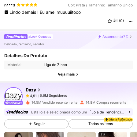
n***3
Cor: Prata / Tamanho: Tamanho Único
Lindo
demais
!
Eu
amei
muuuuiitooo
Útil
(0)
Ascendente
7%
#Look Coquette
Delicado, feminino, sedutor
6.6M Seguidores
4,91
Detalhes Do Produto
Material:
Liga de Zinco
6.6M Seguidores
4,91
Veja mais
Dazy
6.6M Seguidores
4,91
s***0
pago
1 dia atrás
14.5M Vendido recentemente
14.8M Compra recorrente
6.6M Seguidores
4,91
Esta loja é selecionada como um
「Loja de Tendências」
Oferta Relâmpago
Seguir
Todos os itens
6.6M Seguidores
4,91