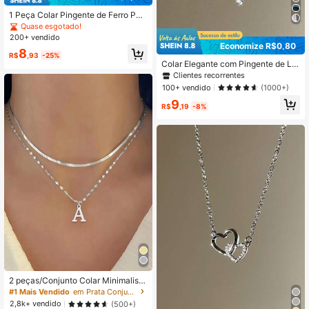
1 Peça Colar Pingente de Ferro Pen
tágono Geométrico (Número Aleató
Quase esgotado!
rio de Contas de Pentágono)
200+ vendido
Economize R$0,80
8
R$
,93
-25%
Colar Elegante com Pingente de La
ço de Strass, Corrente de Clavícula
Clientes recorrentes
Delicada, Design Minimalista, Prese
100+ vendido
(1000+)
nte de Joias Versátil para Ela, Prese
9
nte do Dia dos Namorados, Mãe, Di
R$
,19
-8%
a das Mães, Presente
2 peças/Conjunto Colar Minimalista
de Aço Inoxidável com Letra, Espin
#1 Mais Vendido
em Prata Conjuntos de Colares Femininos
ha de Peixe e Lábios Sobrepostos p
2,8k+ vendido
(500+)