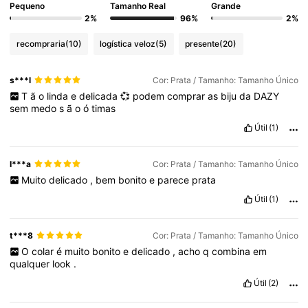
Pequeno
Tamanho Real
Grande
2%
96%
2%
recompraria
(10)
logística veloz
(5)
presente
(20)
s***l
Cor: Prata / Tamanho: Tamanho Único
T
ã
o
linda
e
delicada
💞
podem
comprar
as
biju
da
DAZY
sem
medo
s
ã
o
ó
timas
Útil
(1)
I***a
Cor: Prata / Tamanho: Tamanho Único
Muito
delicado
,
bem
bonito
e
parece
prata
Útil
(1)
t***8
Cor: Prata / Tamanho: Tamanho Único
O
colar
é
muito
bonito
e
delicado
,
acho
q
combina
em
qualquer
look
.
Útil
(2)