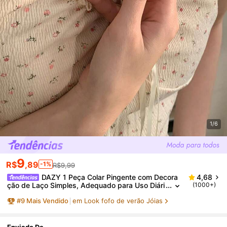
1/6
9
R$
,89
-1%
R$9,99
DAZY 1 Peça Colar Pingente com Decora
4,68
ção de Laço Simples, Adequado para Uso Diári
(1000+)
o de Mulheres no Dia dos Namorados
#
9
Mais Vendido
em Look fofo de verão Jóias