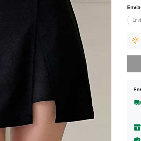
Envia
Env
Desculp
Env