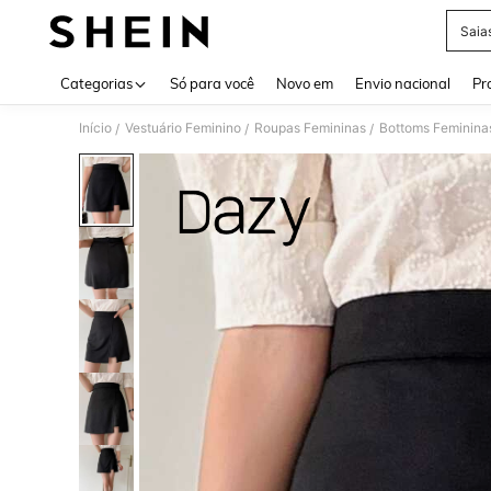
Saia
Use up 
Categorias
Só para você
Novo em
Envio nacional
Pr
Início
Vestuário Feminino
Roupas Femininas
Bottoms Feminina
/
/
/