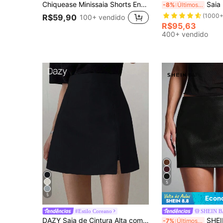
Chiquease Minissaia Shorts Envoltório Assimétrico De Borda De Cor Sólida
Saia Plissada Mini Feminina, No
-8%
Últimos 2 dias
(1000+
R$59,90
100+ vendido
R$95,63
400+ vendido
5
5
Econ
#Estilo Coreano
SHEIN 
#1 Mais Vendido
DAZY Saia de Cintura Alta com Bainha Dividida, Saia Feminina Casual de Zíper Preta Regular de Cintura Alta, Básica, Uso Diário Casual, Primavera/Verão
SHEIN BAE Saia Ajustada d
-7%
Últimos 2 dias