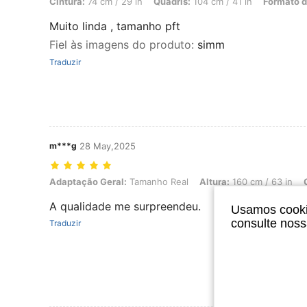
Cintura:
74 cm / 29 in
Quadris:
104 cm / 41 in
Formato d
Muito linda , tamanho pft
Fiel às imagens do produto
:
simm
Traduzir
m***g
28 May,2025
Adaptação Geral: Tamanho Real, Altura: 160 cm / 63 in, Cor: Preto,
Adaptação Geral:
Tamanho Real
Altura:
160 cm / 63 in
A qualidade me surpreendeu.
Usamos cookie
consulte nos
Traduzir