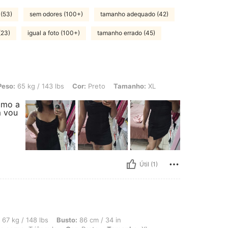
 (53)
sem odores (100+)
tamanho adequado (42)
(23)
igual a foto (100+)
tamanho errado (45)
/ 143 lbs, Cor: Preto, Tamanho: XL
Peso:
65 kg / 143 lbs
Cor:
Preto
Tamanho:
XL
omo a
m vou
Útil (1)
lbs, Busto: 86 cm / 34 in, Cintura: 74 cm / 29 in, Quadris: 104 cm / 41 in, Format
67 kg / 148 lbs
Busto:
86 cm / 34 in