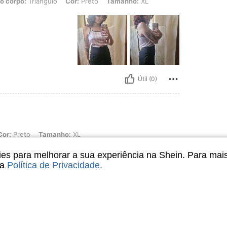
o corpo:
Triângulo
Cor:
Preto
Tamanho:
XL
Útil (0)
 Tamanho: XL
Cor:
Preto
Tamanho:
XL
s para melhorar a sua experiência na Shein. Para mai
sa
Política de Privacidade
.
Útil (0)