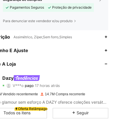
Pagamentos Seguros
Proteção de privacidade
Para denunciar este vendedor e/ou produto
ição
Assimétrico, Zíper,Sem forro,Simples
nho E Ajuste
 A Loja
Dazy
4,91
42K
6.6M
V***o
pago
17 horas atrás
M Vendido recentemente
14.7M Compra recorrente
4,91
42K
6.6M
Estilo e glamour sem esforço A DAZY oferece coleções versáteis, acessíveis e sempre com muito estilo para que você possa construir o guarda-roupas dos sonhos. Vista e expresse a sua confiança como quiser!
Oferta Relâmpago
Todos os itens
Seguir
4,91
42K
6.6M