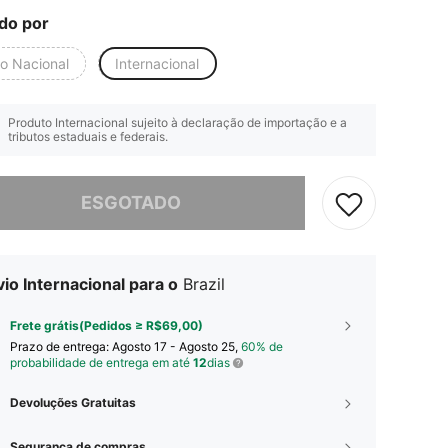
do por
io Nacional
Internacional
Produto Internacional sujeito à declaração de importação e a
tributos estaduais e federais.
e, este produto está esgotado.
ESGOTADO
io Internacional para o
Brazil
Frete grátis(Pedidos ≥ R$69,00)
Prazo de entrega:
Agosto 17 - Agosto 25,
60% de
probabilidade de entrega em até
12
dias
Devoluções Gratuitas
Segurança de compras