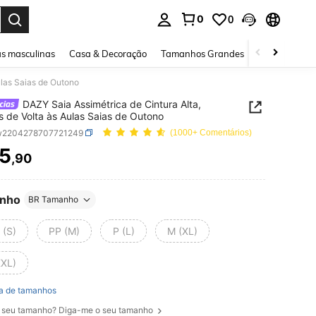
0
0
ar. Press Enter to select.
s masculinas
Casa & Decoração
Tamanhos Grandes
Joias e acessó
ulas Saias de Outono
DAZY Saia Assimétrica de Cintura Alta,
 de Volta às Aulas Saias de Outono
w2204278707721249
(1000+ Comentários)
5
,90
ICE AND AVAILABILITY
nho
BR Tamanho
 (S)
PP (M)
P (L)
M (XL)
XXL)
a de tamanhos
 seu tamanho? Diga-me o seu tamanho