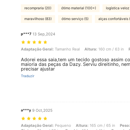
recompraria (20)
ótimo material (100+)
logística veloz
maravilhoso (83)
ótimo serviço (5)
alças confortáveis 
p***7
13 Sep,2024
Adaptação Geral: Tamanho Real, Altura: 160 cm / 63 in, Peso: 65 kg 
Adaptação Geral:
Tamanho Real
Altura:
160 cm / 63 in
Adorei essa saia,tem um tecido gostoso assim c
maioria das peças da Dazy. Serviu direitinho, ne
precisar ajustar
Traduzir
a***y
9 Oct,2025
Adaptação Geral: Pequeno, Altura: 165 cm / 65 in, Peso: 67 kg / 148 
Adaptação Geral:
Pequeno
Altura:
165 cm / 65 in
Peso: