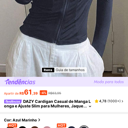
Itens
Guia de tamanhos
1/6
61
-4%
R$
,39
R$63,95
Apartir de
DAZY Cardigan Casual de Manga L
4,78
(
1000+
)
onga e Ajuste Slim para Mulheres, Jaque
ta de Fleece de Estilo de Rua
Cor: Azul Marinho