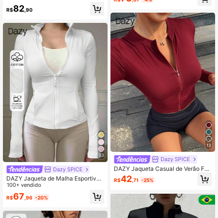
onga Ajustada, Casual Esportiva, Pr
utono
82
imavera/Outono Escolar
R$
,90
13
33
Dazy SPICE
DAZY Jaqueta Casual de Verão Fe
Dazy SPICE
minina de Manga Longa, Gola Redo
42
DAZY Jaqueta de Malha Esportiva
R$
,71
-25%
nda, Aberta na Frente, Cor Sólida, A
Casual Branca Feminina, Ajuste Re
100+ vendido
justada, Estilo Urbano
gular, Primavera
67
R$
,96
-20%