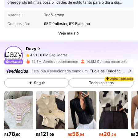
oferecendo infinitas possibilidades de estilo tanto para o dia a dia
quanto para ocasiões especiais.
6.6M Seguidores
4,91
Material:
Tricô jersey
Composição:
95% Poliéster, 5% Elastano
Veja mais
6.6M Seguidores
4,91
Dazy
6.6M Seguidores
4,91
14.5M Vendido recentemente
14.8M Compra recorrente
Esta loja é selecionada como um
「Loja de Tendências」
6.6M Seguidores
4,91
Oferta Relâmpago
Seguir
Todos os itens
6.6M Seguidores
4,91
6.6M Seguidores
4,91
78
121
56
20
R$
,90
R$
,99
R$
,94
R$
,24
R$
6.6M Seguidores
4,91