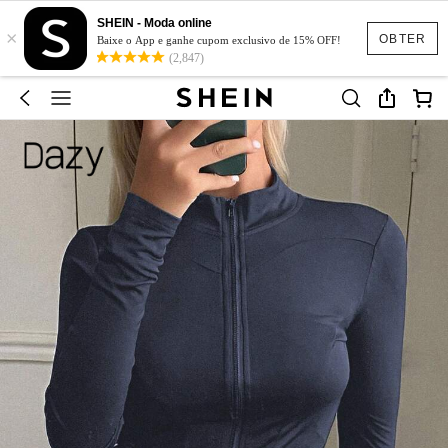
SHEIN - Moda online
×
OBTER
Baixe o App e ganhe cupom exclusivo de 15% OFF!
(2,847)