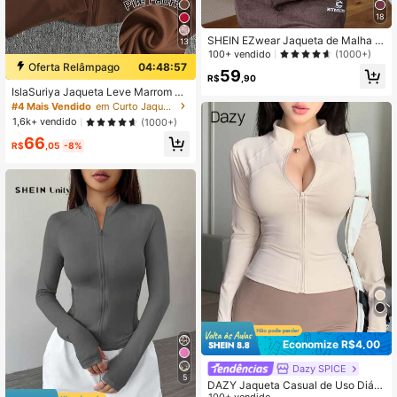
18
SHEIN EZwear Jaqueta de Malha M
13
inimalista com Proteção Solar de M
100+ vendido
(1000+)
anga Longa e Zíper, na Cor Azul Cla
Oferta Relâmpago
04:48:57
59
ro, para Outono/Inverno
R$
,90
IslaSuriya Jaqueta Leve Marrom Fe
minina, Jaqueta de Manga Longa c
#4 Mais Vendido
em Curto Jaquetas leves femininas
om Zíper, Ajuste Slim, Estilo Casual
1,6k+ vendido
(1000+)
de Rua para o Outono
66
R$
,05
-8%
Economize R$4,00
Dazy SPICE
5
DAZY Jaqueta Casual de Uso Diári