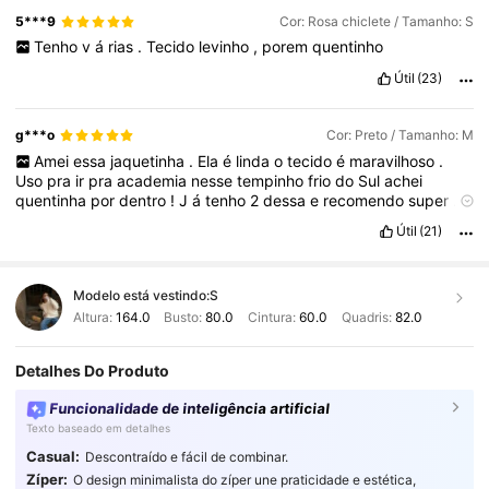
5***9
Cor: Rosa chiclete / Tamanho: S
Tenho
v
á
rias
.
Tecido
levinho
,
porem
quentinho
Útil
(23)
g***o
Cor: Preto / Tamanho: M
Amei
essa
jaquetinha
.
Ela
é
linda
o
tecido
é
maravilhoso
.
Uso
pra
ir
pra
academia
nesse
tempinho
frio
do
Sul
achei
quentinha
por
dentro
!
J
á
tenho
2
dessa
e
recomendo
super
.
Irei
comprar
outras
cores
.
S
ó
comprem
!
Amei
Esse
tamanho
e
Útil
(21)
o
M
e
ficou
a
conta
Modelo está vestindo:
S
Altura:
164.0
Busto:
80.0
Cintura:
60.0
Quadris:
82.0
Detalhes Do Produto
Funcionalidade de inteligência artificial
Texto baseado em detalhes
Casual:
Descontraído e fácil de combinar.
Zíper:
O design minimalista do zíper une praticidade e estética,