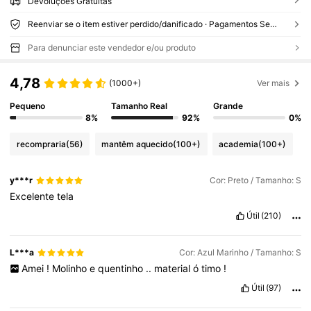
Devoluções Gratuitas
Reenviar se o item estiver perdido/danificado · Pagamentos Seguros · Proteção de privacidade
Para denunciar este vendedor e/ou produto
4,78
(1000+)
Ver mais
Pequeno
Tamanho Real
Grande
8%
92%
0%
recompraria
(56)
mantêm aquecido
(100+)
academia
(100+)
y***r
Cor: Preto / Tamanho: S
Excelente
tela
Útil
(210)
L***a
Cor: Azul Marinho / Tamanho: S
Amei
!
Molinho
e
quentinho
..
material
ó
timo
!
Útil
(97)