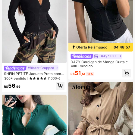
Oferta Relâmpago
04:48:57
Dazy SPICE
DAZY Cardigan de Manga Curta co
m Gola Alta Feminino, Jaqueta Fina
400+ vendido
#Blazer Cropped
Casual de Ajuste Slim para Verão
51
SHEIN PETITE Jaqueta Preta com Z
R$
,51
-3%
íper e Aberturas para Polegar para
300+ vendido
(1000+)
Mulheres no Outono/Inverno, Mulhe
56
res Pequenas
R$
,99