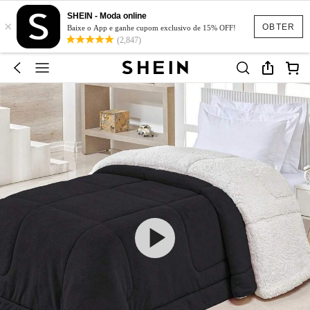
SHEIN - Moda online
×
OBTER
Baixe o App e ganhe cupom exclusivo de 15% OFF!
(2,847)