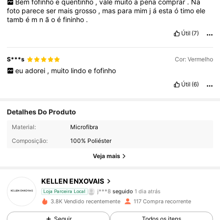
Bem
fofinho
e
quentinho
,
vale
muito
a
pena
comprar
.
Na
foto
parece
ser
mais
grosso
,
mas
para
mim
j
á
esta
ó
timo
ele
tamb
é
m
n
ã
o
é
fininho
.
Útil
(7)
S***s
Cor: Vermelho
eu
adorei
,
muito
lindo
e
fofinho
Útil
(6)
Detalhes Do Produto
443 Seguidores
4,40
Material:
Microfibra
Composição:
100% Poliéster
443 Seguidores
4,40
Veja mais
443 Seguidores
4,40
KELLEN ENXOVAIS
j***8
seguido
1 dia atrás
443 Seguidores
4,40
Loja Parceira Local
3.8K Vendido recentemente
117 Compra recorrente
443 Seguidores
4,40
Seguir
Todos os itens