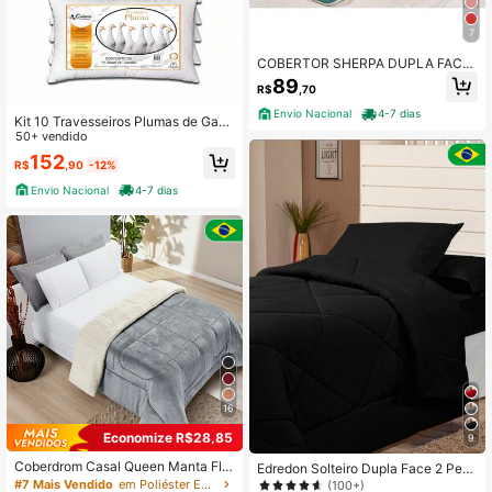
7
COBERTOR SHERPA DUPLA FACE
QUENTE SOLTEIRÃO ESPECIAL TA
89
R$
,70
MANHO GRANDE
Envio Nacional
4-7 dias
Kit 10 Travesseiros Plumas de Gans
o Macio Toque Suave Não Amassa
50+ vendido
Confortável
152
R$
,90
-12%
Envio Nacional
4-7 dias
16
Economize R$28,85
9
Coberdrom Casal Queen Manta Fla
Edredon Solteiro Dupla Face 2 Peç
nnel Edredom Pele de Carneiro Cob
as Margarida Quentinho e Fofinho
#7 Mais Vendido
em Poliéster Edredons e conjuntos de cama
(100+)