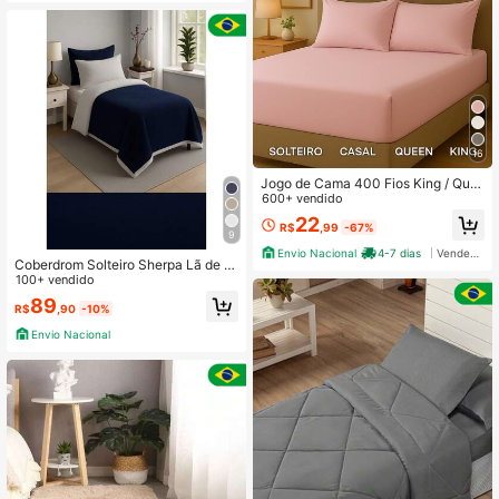
16
Jogo de Cama 400 Fios King / Que
en / Casal Padrão / Solteiro Lençol
600+ vendido
+ Fronhas
22
R$
,99
-67%
9
Envio Nacional
4-7 dias
Vendedor Indicado
Coberdrom Solteiro Sherpa Lã de c
arneiro 2,00x 1,80
100+ vendido
89
R$
,90
-10%
Envio Nacional