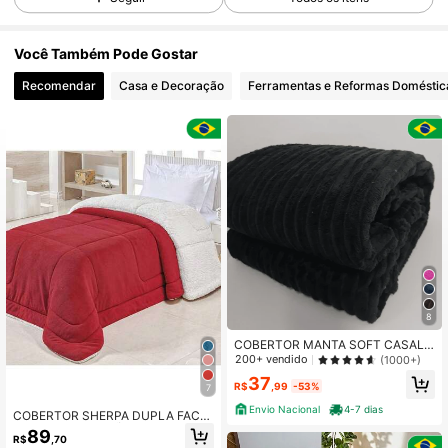
443 Seguidores
4,40
Você Também Pode Gostar
Recomendar
Casa e Decoração
Ferramentas e Reformas Doméstic
443 Seguidores
4,40
443 Seguidores
4,40
443 Seguidores
4,40
443 Seguidores
4,40
443 Seguidores
4,40
8
COBERTOR MANTA SOFT CASAL
CANELADA ALTO RELEVO - EXTRA
200+ vendido
(1000+)
MACIA 2,00 x 1,80m
37
R$
,99
-53%
7
Envio Nacional
4-7 dias
COBERTOR SHERPA DUPLA FACE
QUENTE SOLTEIRÃO ESPECIAL TA
89
R$
,70
MANHO GRANDE