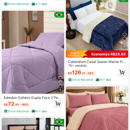
Envio Nacional
4-7 dias
16
Economize R$28,85
Coberdrom Casal Queen Manta Fla
nnel Edredom Pele de Carneiro Cob
70+ vendido
ertor Sherpa Macio
126
R$
,15
-19%
Envio Nacional
4-7 dias
9
Edredon Solteiro Dupla Face 2 Peç
as Margarida Quentinho e Fofinho
72
R$
,90
-48%
Envio Nacional
4-7 dias