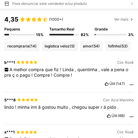
Para denunciar este vendedor e/ou produto
4,35
(1000+)
Ver mais
Pequeno
Tamanho Real
Grande
15%
82%
3%
recompraria
(14)
logística veloz
(5)
amor
(54)
fofinho
(53)
b***1
Cor: Rosê
A
melhor
compra
que
fiz
!
Linda
,
quentinha
,
vale
a
pena
o
pre
ç
o
pago
!
Compre
!
Compre
!
Útil
(147)
5***8
Cor: Azul Marinho
lindo
!
minha
irm
ã
gostou
muito
,
chegou
super
r
á
pido
.
Útil
(66)
a***1
Cor: Rosê