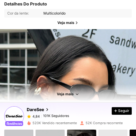
Detalhes Do Produto
Cor da lente:
Multicolorido
Veja mais
101K Seguidores
4,84
101K Seguidores
4,84
Veja mais
DareSee
Seguir
101K Seguidores
4,84
j***m
pago
1 dia atrás
520K Vendido recentemente
52K Compra recorrente
101K Seguidores
4,84