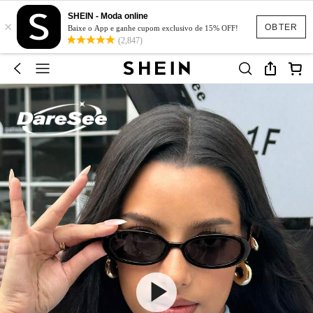
SHEIN - Moda online
×
OBTER
Baixe o App e ganhe cupom exclusivo de 15% OFF!
(2,847)