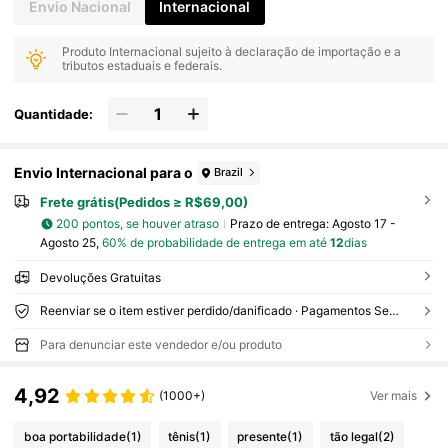
nverno Festival de Música Volta às Aulas
Envio Nacional
Internacional
Produto Internacional sujeito à declaração de importação e a
tributos estaduais e federais.
Quantidade:
Envio Internacional para o
Brazil
Frete grátis(Pedidos ≥ R$69,00)
200 pontos, se houver atraso
Prazo de entrega:
Agosto 17 -
Agosto 25,
60% de probabilidade de entrega em até
12
dias
Devoluções Gratuitas
Reenviar se o item estiver perdido/danificado · Pagamentos Seguros · Proteção de privacidade
Para denunciar este vendedor e/ou produto
4,92
(1000+)
Ver mais
boa portabilidade
(1)
tênis
(1)
presente
(1)
tão legal
(2)