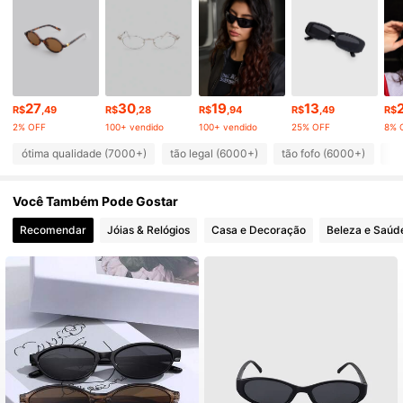
101K Seguidores
4,84
101K Seguidores
4,84
27
30
19
13
R$
,49
R$
,28
R$
,94
R$
,49
R$
2% OFF
100+ vendido
100+ vendido
25% OFF
8% 
101K Seguidores
4,84
ótima qualidade (7000+)
tão legal (6000+)
tão fofo (6000+)
li
Você Também Pode Gostar
101K Seguidores
4,84
Recomendar
Jóias & Relógios
Casa e Decoração
Beleza e Saúd
101K Seguidores
4,84
101K Seguidores
4,84
101K Seguidores
4,84