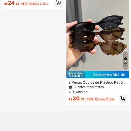
ação de Metal Oval, Lentes Decora
24
R$
,35
-6%
Últimos 2 dias
tivas Versáteis e da Moda, Adequad
o para Fotografia de Rua, Transport
e Público e Uso Diário, Unissex
35
Economize R$3,40
3 Peças Óculos de Plástico Retrô P
equenos e Ovais Multicoloridos, Ver
Clientes recorrentes
sáteis e Minimalistas, Adequados p
70+ vendido
ara Viagens, Praia, Bar, Passeios e
30
Outras Ocasiões, Um Acessório de
R$
,59
-10%
Últimos 2 dias
Moda Ideal