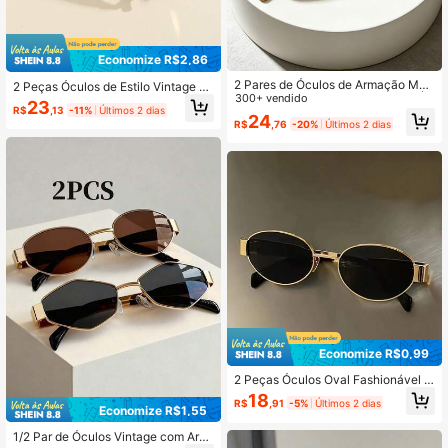
Economize R$2,86
2 Pares de Óculos de Armação Met
2 Peças Óculos de Estilo Vintage co
álica Retangular Pequena Retrô, Óc
300+ vendido
m Formato Oval para Mulheres, Ace
23
R$
,13
-11%
Últimos 2 dias
ulos Unissex na Moda para Uso Diá
ssório Elegante de Roupa para Viag
24
R$
,76
-20%
Últimos 2 dias
rio, Praia, Viagem, Fotografia de Ru
ens, Verão, Praia, Outdoor, Viagem
a, Personalizado
Economize R$0,99
2 Peças Óculos Oval Fashionável c
om Armação de Metal - Acessório
18
R$
,91
-5%
Últimos 2 dias
Unissex de Cor Sólida Retrô para U
Economize R$1,55
so Diário, Trabalho e Estilo de Rua
1/2 Par de Óculos Vintage com Arm