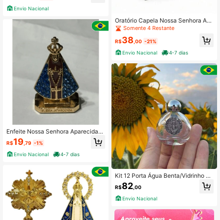
adeirado
Envio Nacional
Oratório Capela Nossa Senhora Ap
arecida 17cm Cinza
Somente 4 Restante
38
R$
,00
-21%
Envio Nacional
4-7 dias
Enfeite Nossa Senhora Aparecida
Manto Cravejado Azul Marrom
19
R$
,79
-1%
Envio Nacional
4-7 dias
Kit 12 Porta Água Benta/Vidrinho Re
dondo De Nossa Senhora
82
R$
,00
Envio Nacional