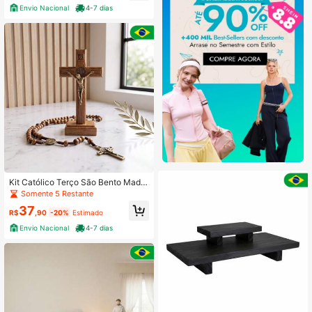
Envio Nacional
4-7 dias
Kit Católico Terço São Bento Madei
ra 6mm + Crucifixo em Madeira 7c
Somente 5 Restante
m/9cm
37
R$
,90
-20%
Estimado
Envio Nacional
4-7 dias