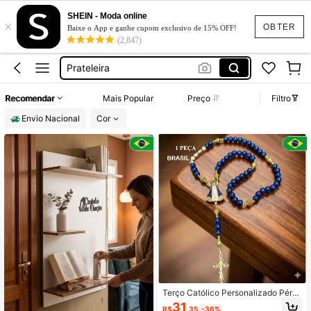
Rack
SHEIN - Moda online
×
Decoração Para Sala
OBTER
Baixe o App e ganhe cupom exclusivo de 15% OFF!
(2,847)
Prateleira
Prateleira Para Quarto
Umbanda
Recomendar
Mais Popular
Preço
Filtro
Rack
Envio Nacional
Cor
Decoração Para Sala
Terço Católico Personalizado Pérol
as Azuis e dourado Nossa Senhora
31
R$
,35
-36%