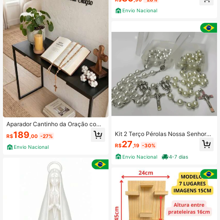
Frase Personalizada em Impressão
3D - Suporte preto/Prat Branca
Envio Nacional
Aparador Cantinho da Oração com
Frase em 3D – Altar Decorativo de
189
Kit 2 Terço Pérolas Nossa Senhora
R$
,00
-27%
Chão - Preto
Aparecida + Caixinha M3
27
R$
,19
-30%
Envio Nacional
Envio Nacional
4-7 dias