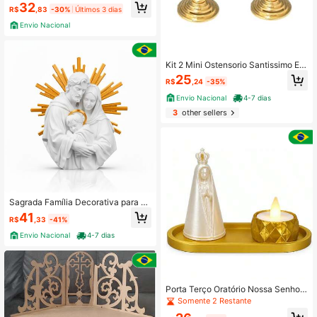
maciça de pinus decoração natal n
32
R$
,83
-30%
Últimos 3 dias
atalina jesus cristão católico enfeit
e presente ceia
Envio Nacional
Kit 2 Mini Ostensorio Santissimo Eu
caristia JHS M2
25
R$
,24
-35%
Envio Nacional
4-7 dias
3
other sellers
Sagrada Família Decorativa para Al
tar e Sala
41
R$
,33
-41%
Envio Nacional
4-7 dias
Porta Terço Oratório Nossa Senhor
a Aparecida Com Luz Led
Somente 2 Restante