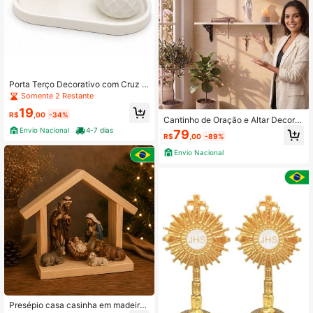
Porta Terço Decorativo com Cruz e
Suporte para Vela
Somente 2 Restante
19
R$
,00
-34%
Cantinho de Oração e Altar Decorat
ivo Branco - Prateleira 60x15cm +
Envio Nacional
4-7 dias
79
R$
,00
-89%
Frase Personalizada em Impressão
3D - Suporte preto/Prat Branca
Envio Nacional
Presépio casa casinha em madeira