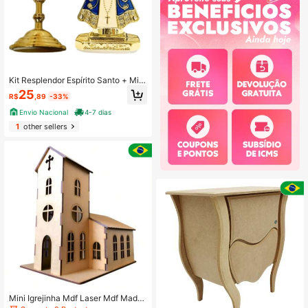
Kit Resplendor Espírito Santo + Mini
Nossa Senhora Aparecida
25
R$
,89
-33%
Envio Nacional
4-7 dias
1
other sellers
Mini Igrejinha Mdf Laser Mdf Madei
ra Natural Artesanato Decoração