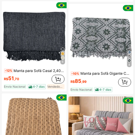
6
4
Manta para Sofá Casal 2,40 x 1,80 Gigante 100% Algodão Decorativa
-12%
Manta para Sofá Gigante Capa Protetora Amazonas Gigante 2,45 x 2,05 100% Algodão Cama Decorativa Colcha Coberta
-10%
51
R$
,70
85
R$
,99
Envio Nacional
4-7 dias
Vendedor Indicado
Envio Nacional
4-7 dias