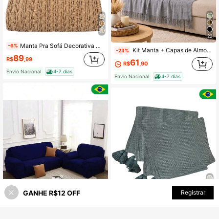
22
Manta Pra Sofá Decorativa Rendada 2,30 x 2,60 Gigantes Tipo Capa Sofá Algodão
-6%
️ Kit Manta + Capas de Almofada Estampa Digital Kit 5 peças Decoração Sala – Escolha as Cores e Transforme seu Espaço! ️
-23%
89
R$
,99
61
R$
,90
Envio Nacional
4-7 dias
Envio Nacional
4-7 dias
GANHE R$12 OFF
ADICIONAR AO CARRINHO
Registrar
13% OFF!
Par Xale Para Sofá Ou Cama Decorativa 1,40 x 1,40 Capa Protetora Colcha 100% Algodão
-14%
119
R$
,98
5