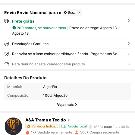
Envio Envio Nacional para o
Brazil
Frete grátis
200 pontos, se houver atraso
Prazo de entrega:
Agosto 13 -
Agosto 18
Devoluções Gratuitas
Reenviar se o item estiver perdido/danificado · Pagamentos Seguros · Proteção de privacidade
Para denunciar este vendedor e/ou produto
559 Seguidores
4,87
Detalhes Do Produto
Material:
Algodão
559 Seguidores
4,87
Composição:
100% Algodão
Veja mais
559 Seguidores
4,87
A&A Trama e Tecido
559 Seguidores
4,87
c***z
pago
1 dia atrás
Vendedor Indicado
Loja Parceira Local
1K+ Vendido recentemente
500+ Compra recorrente