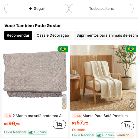
559 Seguidores
4,87
Seguir
Todos os itens
559 Seguidores
4,87
Você Também Pode Gostar
559 Seguidores
4,87
Recomendar
Casa e Decoração
Suprimentos para animais de esti
559 Seguidores
4,87
559 Seguidores
4,87
559 Seguidores
4,87
559 Seguidores
4,87
2 Manta pra sofá protetora Acalanto 2,50x1,80 decorativa 100% algodão
Manta Para Sofá Premium Gigante Decorativa Protetora 2,50x1,80 Cru Tambaba
-9%
-35%
57
99
R$
,72
R$
,98
Estimado
Envio Nacional
4-7 dias
Envio Nacional
4-7 dias
Vendedor Indicado