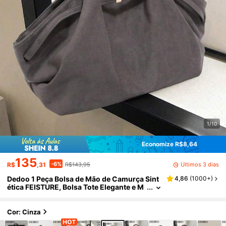
1/10
Economize R$8,64
135
-6%
Últimos 3 dias
R$
,31
R$143,95
Dedoo 1 Peça Bolsa de Mão de Camurça Sint
4,86
(
1000+
)
ética FEISTURE, Bolsa Tote Elegante e M
adura de Cor Sólida de Grande Capacida
de, Bolsa de Trabalho de Estilo Retrô, Adequ
ada para Meninas, Mulheres, Estudantes Uni
Cor: Cinza
versitárias, Funcionárias de Escritório