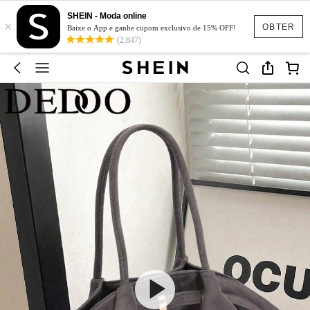
SHEIN - Moda online
×
OBTER
Baixe o App e ganhe cupom exclusivo de 15% OFF!
(2,847)