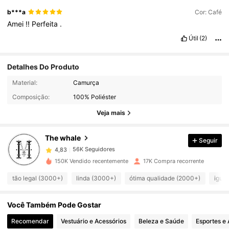
b***a
Cor: Café
Amei
!!
Perfeita
.
Útil
(2)
Detalhes Do Produto
Material:
Camurça
56K Seguidores
4,83
Composição:
100% Poliéster
Veja mais
56K Seguidores
4,83
The whale
Seguir
56K Seguidores
4,83
150K Vendido recentemente
17K Compra recorrente
tão legal (3000+)
linda (3000+)
ótima qualidade (2000+)
igual
56K Seguidores
4,83
Você Também Pode Gostar
56K Seguidores
4,83
Recomendar
Vestuário e Acessórios
Beleza e Saúde
Esportes e 