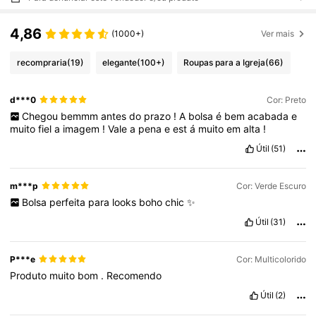
4,86
(1000+)
Ver mais
recompraria
(19)
elegante
(100+)
Roupas para a Igreja
(66)
d***0
Cor: Preto
Chegou
bemmm
antes
do
prazo
!
A
bolsa
é
bem
acabada
e
muito
fiel
a
imagem
!
Vale
a
pena
e
est
á
muito
em
alta
!
Útil
(51)
m***p
Cor: Verde Escuro
Bolsa
perfeita
para
looks
boho
chic
✨
Útil
(31)
P***e
Cor: Multicolorido
Produto
muito
bom
.
Recomendo
Útil
(2)