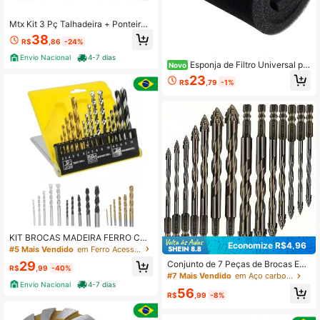
Mtx Kit 3 Pç Talhadeira + Ponteiro
+ Broca 16x300mm SdsPlus Martel
38
R$
,86
-24%
ete
Envio Nacional
4-7 dias
Esponja de Filtro Universal par
Novo
a Vários Aspiradores de Pó, Peças d
23
R$
,79
-1%
e Reposição de Algodão de Filtro de
Entrada/Saída, Corte Personalizáve
l
KIT BROCAS MADEIRA FERRO CO
Economize R$4,96
NCRETO 16 PEÇAS
#5 Mais Vendido
em Ferro Acessórios para ferramentas
29
Conjunto de 7 Peças de Brocas End
R$
,99
-40%
urecidas, Inclui Tamanhos 3+4+5+
#7 Mais Vendido
em Aço carbono Brocas
6+8+10+12mm, Perfeito para Concr
Envio Nacional
4-7 dias
56
eto, Vidro, Tijolo, Cimento, Azulejo
R$
,99
-8%
e Materiais de Madeira. Possui Hast
e Hexagonal Antiderrapante e Proje