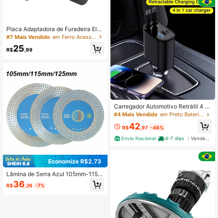
a de Limpeza
Placa Adaptadora de Furadeira Elét
rica, Acessórios de Furadeira Elétric
#7 Mais Vendido
em Ferro Acessórios para ferramentas
a, Haste Conectora de Furadeira El
25
étrica Manual para Esmerilhadeira
R$
,99
Angular, Conjunto de Acessórios Ad
aptador e Conversor de Furadeira El
étrica para Esmerilhadeira Angular
Carregador Automotivo Retrátil 4 E
m 1 Turbo Usb-c + Lightning - Bing
#4 Mais Vendido
em Preto Baterias e carregadores
o
42
R$
,97
-46%
Envio Nacional
4-7 dias
Vendedor Indicado
Economize R$2,73
Lâmina de Serra Azul 105mm-115m
m-125mm, Para Mármore, Azulejo
36
R$
,26
-7%