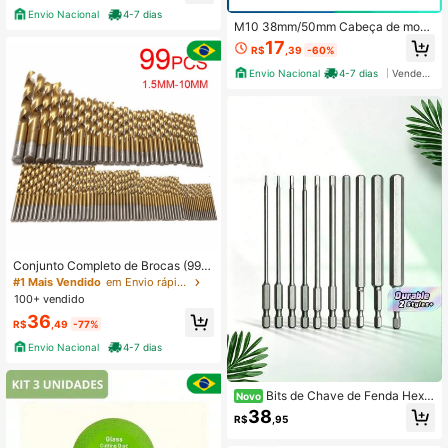
Envio Nacional
4-7 dias
M10 38mm/50mm Cabeça de moag
em Diamante Fresagem Broca Broc
17
R$
,39
-60%
a Broca de moagem
Envio Nacional
4-7 dias
Vendedor Indicado
Conjunto Completo de Brocas (99 U
nidades, 1.5mm-10mm) – Para Profi
#1 Mais Vendido
em Envio rápido Brocas
ssionais de Construção – Perfura Ef
100+ vendido
etivamente em Diversos Materiais
36
R$
,49
-77%
Envio Nacional
4-7 dias
Bits de Chave de Fenda Hexa
Novo
gonal Interna Magnética Estendida
38
R$
,95
H1.5-H12, Bits de Chave Hexagonal
Longa Durável Compatível com Fur