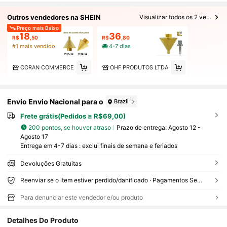
Outros vendedores na SHEIN
Visualizar todos os 2 vendedores
Preço mais Baixo
18
36
R$
,50
R$
,80
#1 mais vendido
4-7 dias
CORAN COMMERCE
OHF PRODUTOS LTDA
Envio Envio Nacional para o
Brazil
Frete grátis(Pedidos ≥ R$69,00)
200 pontos, se houver atraso
Prazo de entrega:
Agosto 12 -
Agosto 17
Entrega em 4-7 dias : exclui finais de semana e feriados
Devoluções Gratuitas
Reenviar se o item estiver perdido/danificado · Pagamentos Seguros · Proteção de privacidade
Para denunciar este vendedor e/ou produto
438 Seguidores
4,82
Detalhes Do Produto