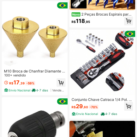
2 Peças Brocas Espirais para
Novo
Marcenaria, Haste Hexagonal, Broc
118
R$
,95
as de Marcenaria com 3 Canais, Pe
rfuração e Ampliação de Furos em
Marcenaria, Broca Espiral com 3 Ca
nais, Adequada para Perfuração de
Furos em Madeira, Plástico e Comp
ensado
M10 Broca de Chanfrar Diamante R
osca 38mm+50mm Moagem de Ch
100+ vendido
anfradura Ferramenta Cônica
17
R$
,39
-59%
Envio Nacional
4-7 dias
Vendedor Indicado
Conjunto Chave Catraca 1/4 Pol. |
Kit Soquetes Hexagonais 12 Peças
29
R$
,60
-70%
para Reparo e Manutenção
Envio Nacional
4-7 dias