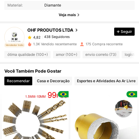
Material:
Diamante
438 Seguidores
4,82
Veja mais
OHF PRODUTOS LTDA
Seguir
438 Seguidores
4,82
d***4
pago
1 dia atrás
1.3K Vendido recentemente
175 Compra recorrente
ado
Vendedor Indicado
438 Seguidores
4,82
ótima qualidade (100+)
amor (100+)
envio correto (73)
logístic
Você Também Pode Gostar
438 Seguidores
4,82
Recomendar
Casa e Decoração
Esportes e Atividades Ao Ar Livre
438 Seguidores
4,82
438 Seguidores
4,82
438 Seguidores
4,82