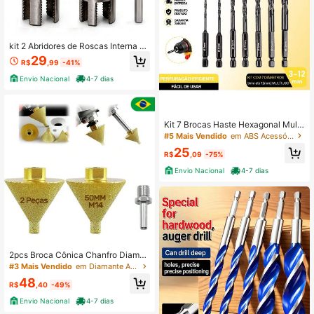
kit 2 Abridores de Roscas Interna e
Externa em Tubos de PVC 1/2 3/4 c
29
R$
,99
-41%
om Encaixe Parafusadeira
Envio Nacional
4-7 dias
Kit 7 Brocas Haste Hexagonal Multi
uso para Azulejo Concreto Madeira
#5 Mais Vendido
em ABS Acessórios para ferramentas
25
R$
,09
-75%
Envio Nacional
4-7 dias
2pcs Broca Cônica Chanfro Diaman
te M14 50mm
#3 Mais Vendido
em Diamante Acessórios para ferramentas
48
R$
,40
-49%
Envio Nacional
4-7 dias