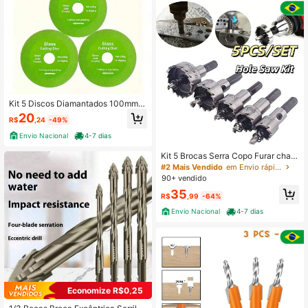
adeira Elétrica & Ferramentas de Im
pacto para Trabalho de Reparo
Kit 5 Discos Diamantados 100mm x
20mm p/ Cortar Vidro Espelho Cerâ
20
R$
,24
-49%
mica Porcelanato
Envio Nacional
4-7 dias
Kit 5 Brocas Serra Copo Furar chap
a Metal Aço Ferro 16/18.5/20/25/30
#2 Mais Vendido
em Envio rápido Brocas
mm jogo ferramentas completo met
90+ vendido
alurgica
35
R$
,99
-64%
Envio Nacional
4-7 dias
Economize R$0,25
#1 Mais Vendido
em Multicolorido Brocas
Quase esgotado!