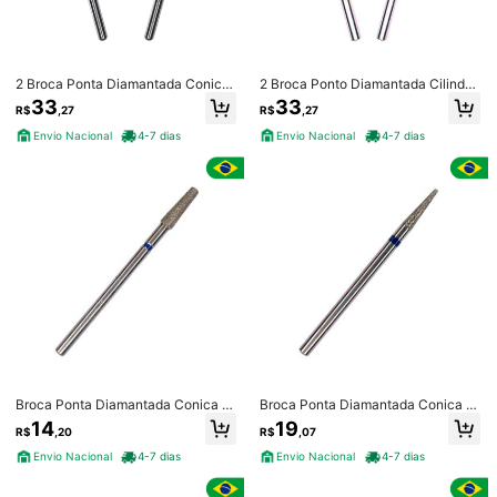
2 Broca Ponta Diamantada Conica
2 Broca Ponto Diamantada Cilindri
Invertida PM 42 Brilho
ca Topo Plano PM 61 Brilho
33
33
1/5
R$
,27
R$
,27
Envio Nacional
4-7 dias
Envio Nacional
4-7 dias
17
R$
,57
Entrega em 4-7 dias
Broca Ponta Diamantada Conica Topo Chama PM 830 Brilho
Especificação Geral
M
Este item é elegível para
Entrega em 4-7 dias
Enviado De
Broca Ponta Diamantada Conica T
Broca Ponta Diamantada Conica T
opo Arredondado PM 720 Brilho
opo Plano PM 715 Brilho
14
19
Envio Nacional
Internacional
R$
,20
R$
,07
Envio Nacional
4-7 dias
Envio Nacional
4-7 dias
Este é um produto
Envio Nacional
. Diferentes marketplaces