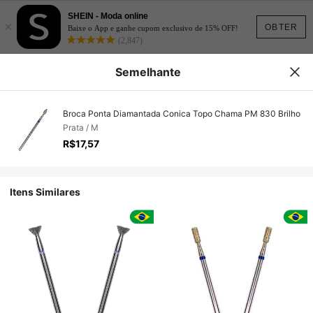
SHEIN - Moda online
×
OBTER
Baixe o App e ganhe cupom exclusivo de 15% OFF!
(2,847)
Semelhante
Broca Ponta Diamantada Conica Topo Chama PM 830 Brilho
Prata / M
R$17,57
Itens Similares