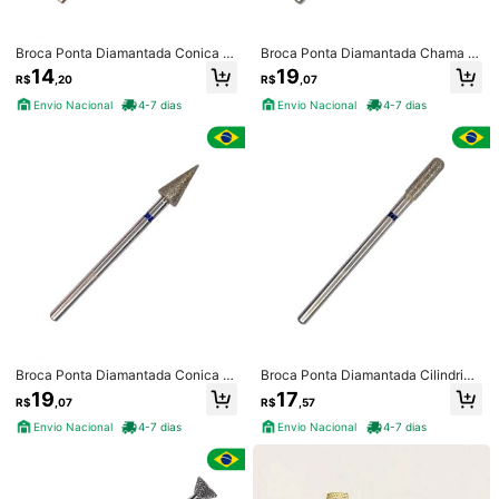
85 Seguidores
4,91
Seguir
Todos os itens
85 Seguidores
4,91
Broca Ponta Diamantada Conica T
Broca Ponta Diamantada Chama P
opo Plano PM 703 Brilho
M 838F Brilho
14
19
R$
,20
R$
,07
85 Seguidores
4,91
Você Também Pode Gostar
Envio Nacional
4-7 dias
Envio Nacional
4-7 dias
85 Seguidores
4,91
Recomendar
Casa e Decoração
Eletrodomésticos
Jóias & Relóg
85 Seguidores
4,91
Broca Ponta Diamantada Conica P
Broca Ponta Diamantada Cilindrica
M 730
Topo Arredondado PM 92 Brilho
19
17
R$
,07
R$
,57
Envio Nacional
4-7 dias
Envio Nacional
4-7 dias
Economize R$3,47