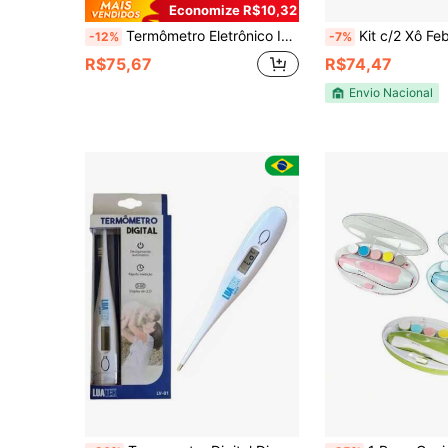
Economize R$10,32
Termômetro Eletrônico Infravermelho para Testa e Orelha, Termômetro Digital Sem Contato de Temperatura Corporal para Crianças e Adultos
Kit c/2 Xô Febre Refrescante A
-12%
-7%
R$75,67
R$74,47
Envio Nacional