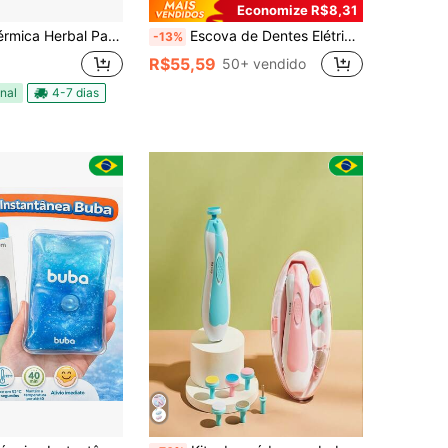
Economize R$8,31
erbal Para Cólica Dores Bebe Buba
Escova de Dentes Elétrica com 6 Cabeças de Escova, Carregamento USB, 5 Modos, Escova de Dentes Elétrica Inteligente para Saúde Bucal, Inclui Suporte e Tampa Antipoeira
-13%
R$55,59
50+ vendido
nal
4-7 dias
Quase esgotado!
em Cuidados com a saúde do bebê
do