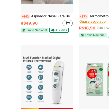
#3 Mais Vendido
Aspirador Nasal Para Bebê Recarregável Sucção c/ Bico de Silicone 5 Velocidades
Termometro Clinico Digital G Tec
-44%
-37%
Quase esgotado!
#3 Mais Vendido
#3 Mais Vendido
R$49,90
Quase esgotado!
Quase esgotado!
R$18,90
700+ v
#3 Mais Vendido
Envio Nacional
4-7 dias
Quase esgotado!
Envio Nacional