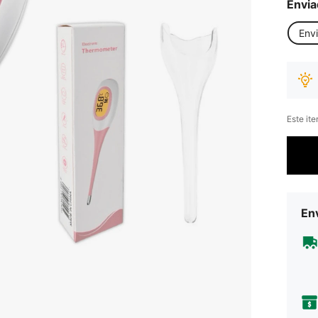
Envia
Env
Este it
Env