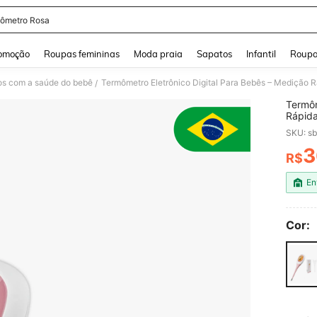
ômetro Rosa
and down arrow keys to navigate search Buscas recentes and Pesquisar e Encontr
omoção
Roupas femininas
Moda praia
Sapatos
Infantil
Roupa
s com a saúde do bebê
Termômetro Eletrônico Digital Para Bebês – Medição 
/
Termôm
Rápid
SKU: s
3
R$
PR
En
Cor: