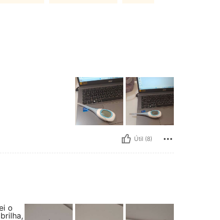
Útil (8)
ei o
brilha,