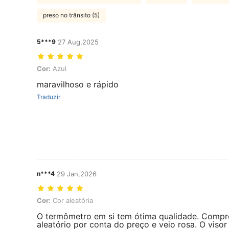
preso no trânsito (5)
5***9
27 Aug,2025
Cor: Azul
Cor:
Azul
maravilhoso e rápido
Traduzir
n***4
29 Jan,2026
Cor: Cor aleatória
Cor:
Cor aleatória
O termômetro em si tem ótima qualidade. Compr
aleatório por conta do preço e veio rosa. O visor 