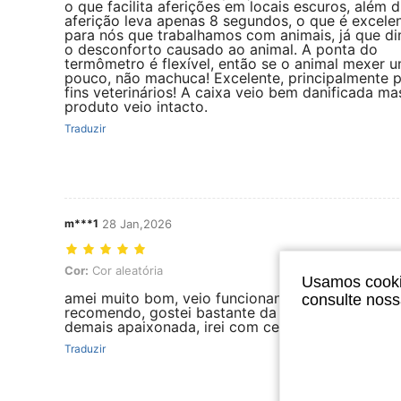
o que facilita aferições em locais escuros, além d
aferição leva apenas 8 segundos, o que é excele
para nós que trabalhamos com animais, já que di
o desconforto causado ao animal. A ponta do
termômetro é flexível, então se o animal mexer 
pouco, não machuca! Excelente, principalmente 
fins veterinários! A caixa veio bem danificada ma
produto veio intacto.
Traduzir
m***1
28 Jan,2026
Cor: Cor aleatória
Cor:
Cor aleatória
Usamos cookie
amei muito bom, veio funcionando direitinho sup
consulte nos
recomendo, gostei bastante da cor perfeito perfe
demais apaixonada, irei com certeza recomprar.
Traduzir