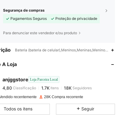
Segurança de compras
Pagamentos Seguros
Proteção de privacidade
Para denunciar este vendedor e/ou produto
ição
4,80
1.7K
18K
Bateria (bateria de celular),Meninos,Meninas,Meninos, Meninas
 A Loja
4,80
1.7K
18K
anjggstore
Loja Parceira Local
4,80
1.7K
18K
Classificação
Itens
Seguidores
d***e
pago
1 dia atrás
Vendido recentemente
28K Compra recorrente
4,80
1.7K
18K
Todos os itens
Seguir
4,80
1.7K
18K