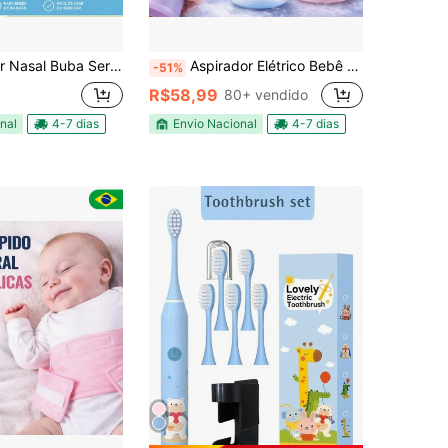
ga com Bico Silicone Zoo Leão e Unicórnio Bebe Infantil
Aspirador Elétrico Bebê Sução Ajustável Com Luzes Calmantes E Música Silencioso Recarregável Alívio Imediato
-51%
R$58,99
80+ vendido
nal
4-7 dias
Envio Nacional
4-7 dias