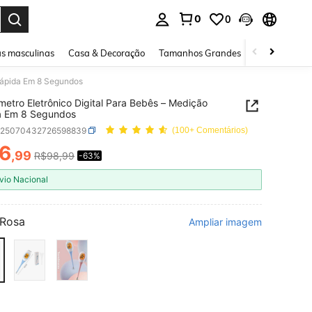
0
0
ar. Press Enter to select.
s masculinas
Casa & Decoração
Tamanhos Grandes
Joias e acessó
Rápida Em 8 Segundos
etro Eletrônico Digital Para Bebês – Medição
a Em 8 Segundos
b25070432726598839
(100+ Comentários)
6
,99
R$98,99
-63%
ICE AND AVAILABILITY
vio Nacional
Rosa
Ampliar imagem