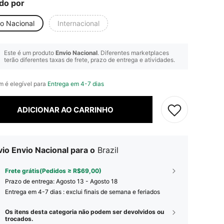
do por
io Nacional
Internacional
Este é um produto
Envio Nacional
. Diferentes marketplaces
terão diferentes taxas de frete, prazo de entrega e atividades.
em é elegível para
Entrega em 4-7 dias
ADICIONAR AO CARRINHO
io Envio Nacional para o
Brazil
Frete grátis(Pedidos ≥ R$69,00)
Prazo de entrega:
Agosto 13 - Agosto 18
Entrega em 4-7 dias : exclui finais de semana e feriados
Os itens desta categoria não podem ser devolvidos ou
trocados.