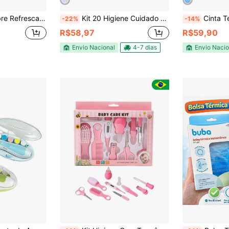
lívio Febre c/ 8un - LIKLUC
Kit 20 Higiene Cuidado Bebê Recém Nascido Essencial 20 Peças – Higiene, Saúde e Segurança
Cinta Térmica H
-22%
-14%
R$58,97
R$59,90
Envio Nacional
4-7 dias
Envio Nacio
em Cuidados com a saúde do bebê
#4 Mais Vendido
#2 Mais Vendi