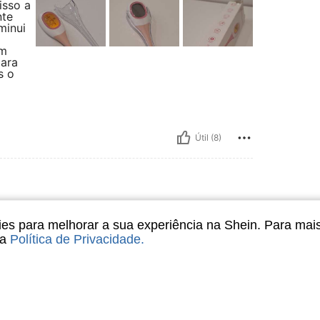
isso a
nte
minui
um
para
s o
Útil (8)
s para melhorar a sua experiência na Shein. Para mai
er
sa
Política de Privacidade
.
ito