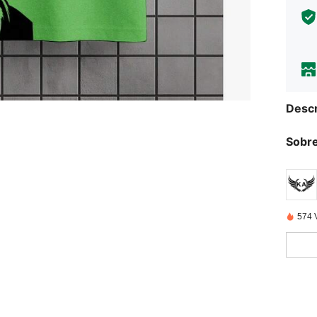
Descr
Sobre
574 