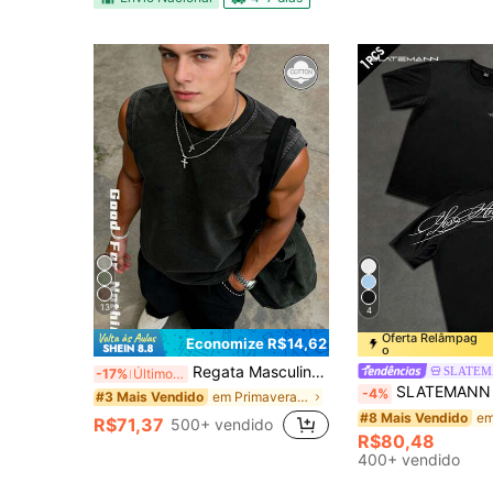
13
4
Oferta Relâmpag
Economize R$14,62
o
Regata Masculina Solta Sem Mangas Estilo Relaxado, Preta Desgastada, Lavagem com Efeito Desgastado Artesanal + Design de Ombros Largos, Peça de Streetwear de Verão Estilo Vintage High Street Chamativa
SLATE
-17%
Últimos 3 dias
SLATEMANN Camiseta de Manga Curta Masculina, Costas Oversized com Impressão de Linha e Letra, Design de Fonte em Inglês Manuscrita, Mo
-4%
em Primavera/Verão Regatas masculinas
#3 Mais Vendido
#8 Mais Vendido
R$71,37
500+ vendido
R$80,48
400+ vendido