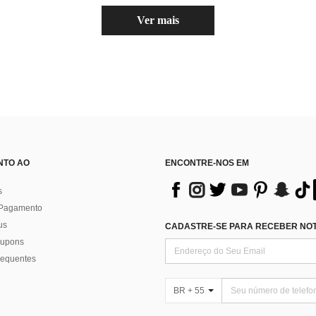
Ver mais
NTO AO
ENCONTRE-NOS EM
s
 Pagamento
us
CADASTRE-SE PARA RECEBER NOTÍ
 cupons
requentes
BR + 55