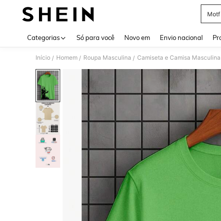
Motf
Use up 
Categorias
Só para você
Novo em
Envio nacional
Pr
Início
Homem
Roupa Masculina
Camiseta e Camisa Masculina
/
/
/