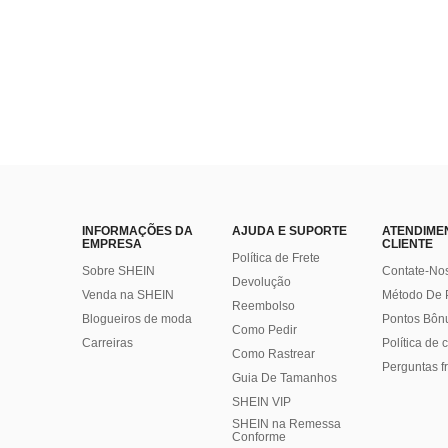
INFORMAÇÕES DA
AJUDA E SUPORTE
ATENDIME
EMPRESA
CLIENTE
Política de Frete
Sobre SHEIN
Contate-No
Devolução
Venda na SHEIN
Método De
Reembolso
Blogueiros de moda
Pontos Bôn
Como Pedir
Carreiras
Política de
Como Rastrear
Perguntas f
Guia De Tamanhos
SHEIN VIP
SHEIN na Remessa
Conforme