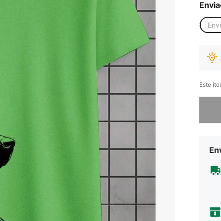
Envia
Env
Este it
Desculp
Env