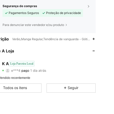
Segurança de compras
Pagamentos Seguros
Proteção de privacidade
Para denunciar este vendedor e/ou produto
ição
Verão,Manga Regular,Tendência de vanguarda - Gótico/Punk
 A Loja
K A
Loja Parceira Local
4,38
50
1.6K
e***4
pago
1 dia atrás
4,38
50
1.6K
Vendido recentemente
Todos os itens
Seguir
4,38
50
1.6K
4,38
50
1.6K
4,38
50
1.6K