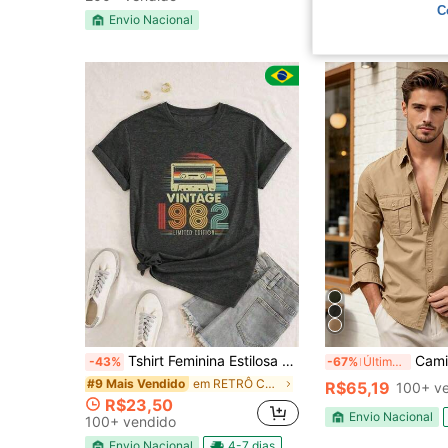
C
Envio Nacional
Envio Nacional
Tshirt Feminina Estilosa Vintage 1982 Camera Estampada Lançamento Camiseta 100% Algodão Camisetão Solta
Camisa Social Masculi
-43%
-67%
Últimos 2 dias
em RETRÔ Camisetas masculinas
#9 Mais Vendido
R$65,19
100+ v
R$23,50
Envio Nacional
100+ vendido
Envio Nacional
4-7 dias