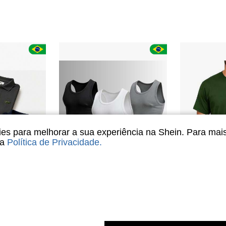
s para melhorar a sua experiência na Shein. Para mai
sa
Política de Privacidade
.
6
10
t Diversas Cores E Tamanhos
KIT COM 3 REGATAS ESTILO AMERICANO RIBANA CANELADA CASUAL
-31%
-88%
Últimos 3 dias
em Manga comprida Camisas Polo Masculinas
em Respirável Regatas masculinas
#2 Mais Vendido
R$8,55
500
R$55,19
400+ vendido
Envio Nacio