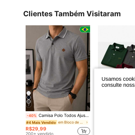
Clientes Também Visitaram
Usamos cookie
consulte nos
7
Camisa Polo Todos Ajuste Regular Bordado Masculina
Kit 3 Camisetas Polos Lacost
-40%
-51%
em Bloco de cores Camisas Polo Masculinas
#4 Mais Vendido
#6 Mais Vendido
R$29,99
R$102,60
200+ vendido
100+ vendido