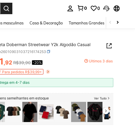
0
0
ar. Press Enter to select.
s masculinas
Casa & Decoração
Tamanhos Grandes
Joias e acessó
ta Doberman Streetwear Y2k Algodão Casual
m260109031037216174253
1
Últimos 3 dias
,92
R$39,90
-20%
ICE AND AVAILABILITY
 Para pedidos R$39,99+
trega em 4-7 dias
itens semelhantes em estoque
Ver Tudo