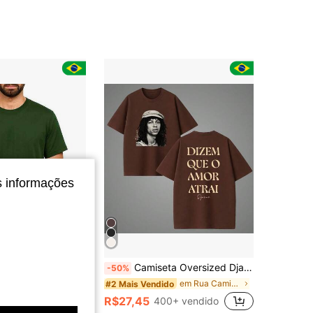
4,38
50
1.6K
4,38
50
1.6K
4,38
50
1.6K
4,38
50
1.6K
4,38
50
1.6K
s informações
Economize
R$60,40
Camiseta Masculina Básica de Algodão Manga Curta - Conforto e Estilo Casual
Camiseta Oversized Djavan Dizem que o Amor Atrai Musica Show Turne Premium
-50%
em Rua Camisetas masculinas
#2 Mais Vendido
+ vendido
R$27,45
400+ vendido
nal