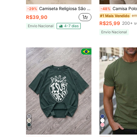
Camiseta Religiosa São Miguel Arcanjo Quaresma Igreja Catolica Devoção Fé 100% Algodão Unissex Feminino Masculino Lançamento Envio Imediato Plus Size Varias Cores Grupo de Oração Catequese
Camisa Polo Todos Ajuste 
-29%
-48%
#1 Mais Vendido
R$39,90
R$25,99
200+ v
Envio Nacional
4-7 dias
Envio Nacional
10
8