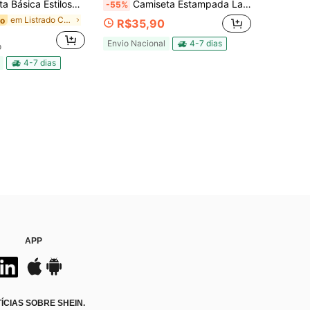
ulina Estampada Paris Gradiente Street Malha Respirável Academia
Camiseta Estampada Laroye Exu Pomba gíria Candomblé Umbanda Entidade
-55%
em Listrado Camisas masculinas
do
R$35,90
Envio Nacional
4-7 dias
o
4-7 dias
APP
CIAS SOBRE SHEIN.