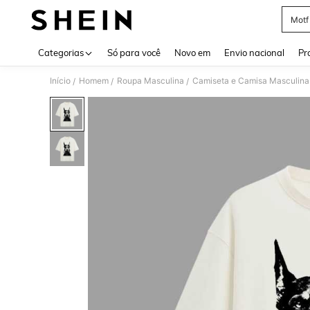
Motf
Use up 
Categorias
Só para você
Novo em
Envio nacional
Pr
Início
Homem
Roupa Masculina
Camiseta e Camisa Masculina
/
/
/