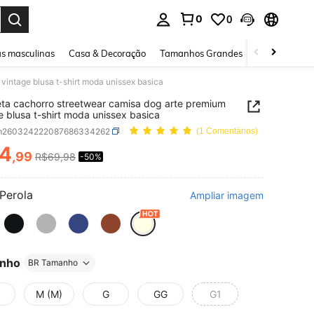
0
0
ar. Press Enter to select.
s masculinas
Casa & Decoração
Tamanhos Grandes
Joias e acessó
vintage blusa t-shirt moda unissex basica
ta cachorro streetwear camisa dog arte premium
e blusa t-shirt moda unissex basica
m260324222087686334262
(1 Comentários)
4
,99
R$69,98
-50%
ICE AND AVAILABILITY
Perola
Ampliar imagem
nho
BR Tamanho
M (M)
G
GG
G1