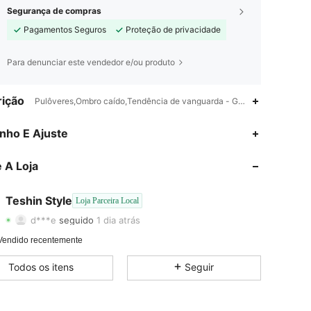
Segurança de compras
Pagamentos Seguros
Proteção de privacidade
Para denunciar este vendedor e/ou produto
ição
Pulôveres,Ombro caído,Tendência de vanguarda - Gótico/Punk,Lazer co
nho E Ajuste
4,66
630
58
 A Loja
4,66
630
58
4,66
630
58
Teshin Style
Loja Parceira Local
d***e
seguido
1 dia atrás
4,66
630
58
Vendido recentemente
4,66
630
58
Todos os itens
Seguir
4,66
630
58