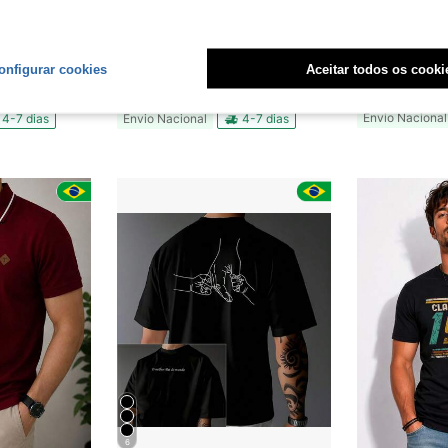
4
 Streetwear Urbano Rap Estilo Presente Unissex
T-shirt casual masculina Camiseta Basica Camisa com estampa de peixe koi dourado e flores de cerejeira - Ajuste solto, manga curta, decote redondo, 100% algodão, roupa de verão para exterior, estilo relaxado, roupa casual de verão | Top de ajuste solto | Acabamento brilhante, Tamanho grande
-50%
-21%
Último dia
onfigurar cookies
Aceitar todos os cooki
R$23,66
R$39,90
Envio Nacional
4-7 dias
Envio Nacional
4-7 dias
6