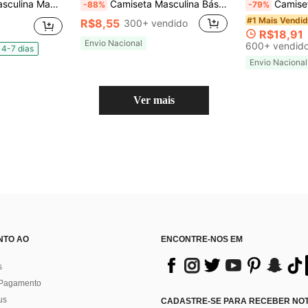
átil Algodão 100% Presente dia Dos Pais
Camiseta Masculina Básica de Algodão Manga Curta - Conforto e Estilo Casual
Camiseta Básica Estilosa Masc
-88%
-79%
#1 Mais Vendi
R$8,55
300+ vendido
R$18,91
Envio Nacional
600+ vendid
4-7 dias
Envio Nacional
Ver mais
NTO AO
ENCONTRE-NOS EM
s
 Pagamento
us
CADASTRE-SE PARA RECEBER NOTÍ