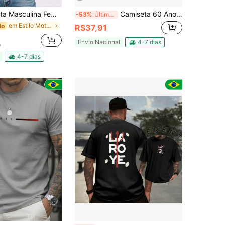
Streetwear 1977 Classic Original Camisa Algodão Premium Conforto Lançamento
Camiseta 60 Anos 1966 O Nascimento Das Lendas Algodão Premium Unissex T-shirt Aniversário Presente Criativo Casual
-53%
Últimos 3 dias
em Estilo Motociclista de Vanguarda Camisetas masc
do
R$37,91
Envio Nacional
4-7 dias
o
4-7 dias