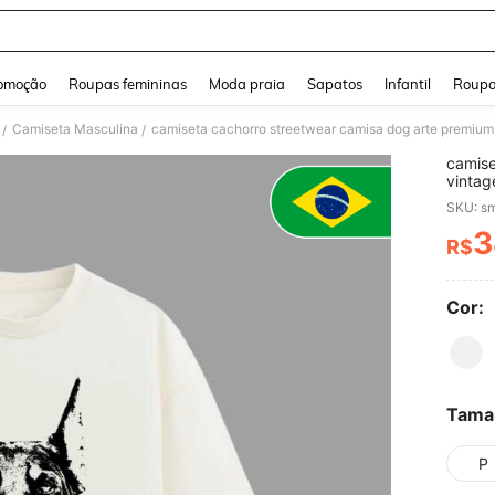
and down arrow keys to navigate search Buscas recentes and Pesquisar e Encontr
omoção
Roupas femininas
Moda praia
Sapatos
Infantil
Roupa
Camiseta Masculina
camiseta cachorro streetwear camisa dog arte premium 
/
/
camise
vintag
SKU: s
3
R$
PR
Cor:
Tama
P