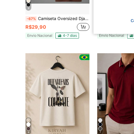
4
4
Camiseta Oversized Djavan Dizem que o Amor Atrai Musica Show Turne Premium 100% Algodão
Camiseta Oversized Sabotage Postura Dinheiro Frase
-67%
-50%
C
R$29,90
R$34,95
Envio Nacional
4-7 dias
Envio Nacional
4
7