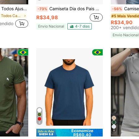
Regular Bordado Masculina
Camiseta Dia dos Pais Melhor Pai do Mundo Personalizada com 1 a 6 Mãozinhas Presente para Pai Camisa 100% Algodão
Camiseta Masculina Feminina Casual 
-73%
-56%
em Todos Camisas Polo Masculinas
#5 Mais Vendi
R$34,98
R$34,90
endido
Envio Nacional
4-7 dias
200+ vendid
Envio Nacional
6
Economize
8
R$60,40