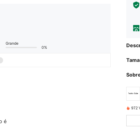
Grande
Descr
0%
Tama
Sobre
972 
o é