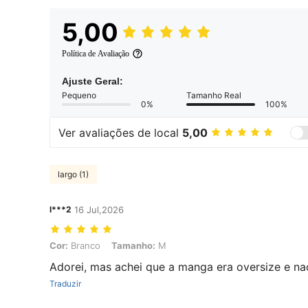
5,00
Política de Avaliação
Ajuste Geral:
Pequeno
Tamanho Real
0%
100%
Ver avaliações de local
5,00
largo (1)
l***2
16 Jul,2026
Cor: Branco, Tamanho: M
Cor:
Branco
Tamanho:
M
Adorei, mas achei que a manga era oversize e na
Traduzir