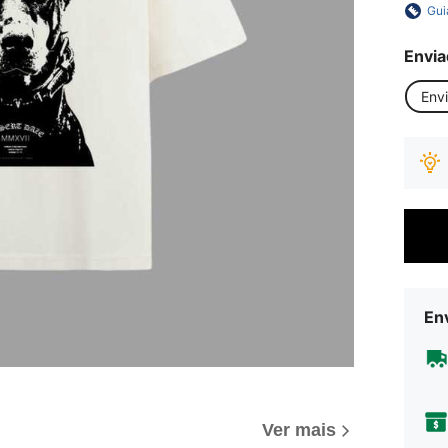
Gui
Envia
Env
Env
Ver mais