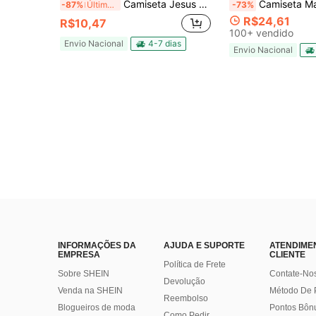
Camiseta Jesus Forever Religiosa Gospel Unissex 100% Algodão Basica Casual Top Premium Lançamento Envio Imediato Varias Cores!! Do P ao GG
Camiseta Masculina Manga Curta Casual Vers
-87%
Últimos 3 dias
-73%
R$24,61
R$10,47
100+ vendido
Envio Nacional
4-7 dias
Envio Nacional
INFORMAÇÕES DA
AJUDA E SUPORTE
ATENDIME
EMPRESA
CLIENTE
Política de Frete
Sobre SHEIN
Contate-No
Devolução
Venda na SHEIN
Método De
Reembolso
Blogueiros de moda
Pontos Bôn
Como Pedir