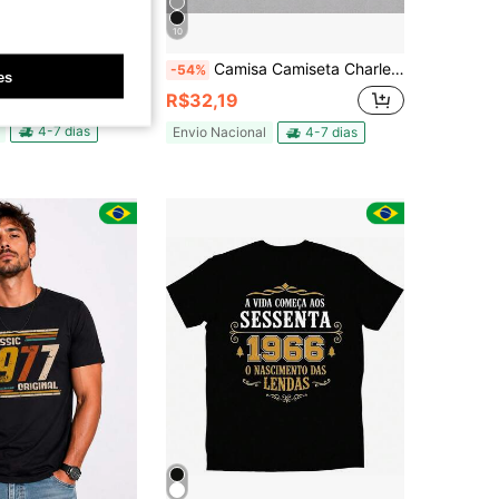
10
Camiseta Cruz Coroa Brilhante Masculina Feminino Unissex Crista Gospel Premium
Camisa Camiseta Charles Premium Exclusivo Rapper Y2k Algodão Unissex Streetwear Chorao Tendencia Novidade
-54%
es
R$32,19
4-7 dias
Envio Nacional
4-7 dias