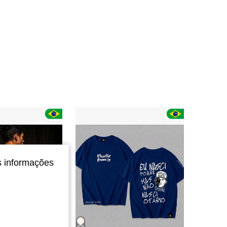
4,66
630
58
4,66
630
58
4,66
630
58
4,66
630
58
s informações