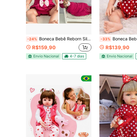
Boneca Bebê Reborn Silicone Realista Menina Com Kit e Roupinha e Vários Acessórios Pode dar Banho
Boneca Bebê Reborn Corpo 100 % Silicone Co
-24%
-33%
R$159,90
R$139,90
Envio Nacional
4-7 dias
Envio Nacional