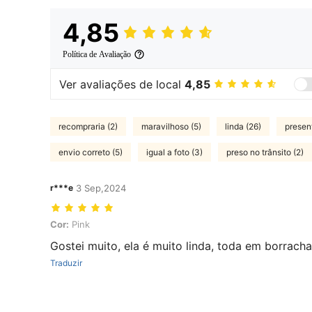
4,85
Política de Avaliação
Ver avaliações de local
4,85
recompraria (2)
maravilhoso (5)
linda (26)
presen
envio correto (5)
igual a foto (3)
preso no trânsito (2)
r***e
3 Sep,2024
Cor: Pink
Cor:
Pink
Gostei muito, ela é muito linda, toda em borracha
Traduzir