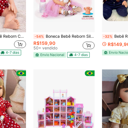
m Lindos Acessórios e Bolsa Maternidade
Boneca Bebê Reborn Silicone Realista Com Coelho Mamadeira Chupeta Acessórios Presente Menina
Bebê Reborn Boneco M
-54%
-32%
R$159,90
R$149,9
50+ vendido
4-7 dias
Envio Nacio
Envio Nacional
4-7 dias