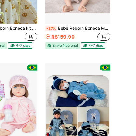
ompleto com Acessórios na Promoção Na Promoção
Bebê Reborn Boneca Menina Com Acessórios Pode Dar Banho
-27%
R$159,90
nal
4-7 dias
Envio Nacional
4-7 dias