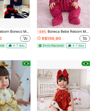
enino Silicone com Enxoval e Bolsa Tema Ursinho
Boneca Bebe Reborn Menina Princesa Luxo Bolsa E Enxoval
-24%
0
R$159,90
nal
4-7 dias
Envio Nacional
4-7 dias