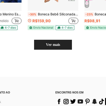
4
lo Reborn Real com Itens
Boneca Bebê Siliconada Menina com Vários Acessórios Promoção
Boneca Reborn Be
-30%
-23%
R$159,90
R$98,91
ndido
4-7 dias
Envio Nacional
4-7 dias
Envio Nacio
Ver mais
NTO AO
ENCONTRE-NOS EM
s