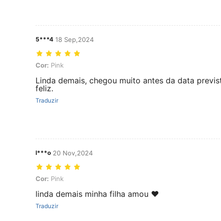
5***4
18 Sep,2024
Cor: Pink
Cor:
Pink
Linda demais, chegou muito antes da data prevista
feliz.
Traduzir
l***o
20 Nov,2024
Cor: Pink
Cor:
Pink
linda demais minha filha amou ❤️
Traduzir