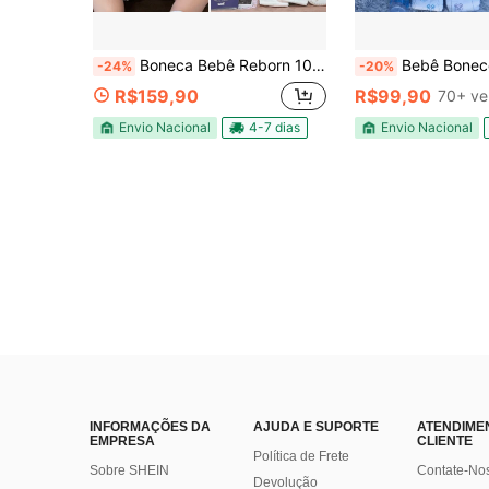
Boneca Bebê Reborn 100% Silicone Itens Bolsa Maternidade
Bebê Boneco Menino Esti
-24%
-20%
R$159,90
R$99,90
70+ ve
Envio Nacional
4-7 dias
Envio Nacional
INFORMAÇÕES DA
AJUDA E SUPORTE
ATENDIME
EMPRESA
CLIENTE
Política de Frete
Sobre SHEIN
Contate-No
Devolução