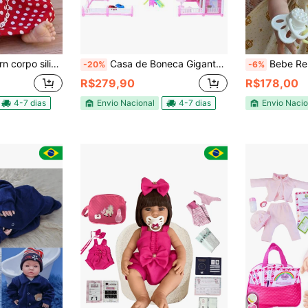
licone Menina Barata
Casa de Boneca Gigante Villa dos Sonhos 472 Peças com Carrinhos Bonecas Escorregador e Acessórios
Bebe Reborn Boneca kit c
-20%
-6%
R$279,90
R$178,00
4-7 dias
Envio Nacional
4-7 dias
Envio Nacio