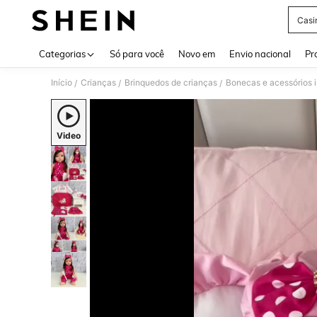
Casi
Use up 
Categorias
Só para você
Novo em
Envio nacional
Pr
Início
Crianças
Brinquedos de crianças
Bonecas e acessórios i
/
/
/
Video