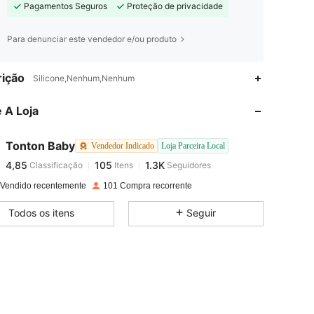
Pagamentos Seguros
Proteção de privacidade
Para denunciar este vendedor e/ou produto
4,85
105
1.3K
ição
Silicone,Nenhum,Nenhum
 A Loja
4,85
105
1.3K
Tonton Baby
Vendedor Indicado
Loja Parceira Local
4,85
105
1.3K
Classificação
Itens
Seguidores
a***s
pago
1 dia atrás
 Vendido recentemente
101 Compra recorrente
4,85
105
1.3K
Todos os itens
Seguir
4,85
105
1.3K
4,85
105
1.3K