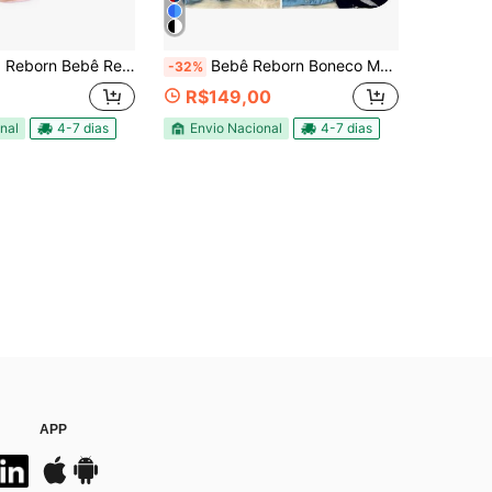
bê Realista Menina Morena Pode Dar Banho
Bebê Reborn Boneco Menino Silicone com Enxoval e Bolsa Ursinho Coelhinho Pandinha
-32%
R$149,00
nal
4-7 dias
Envio Nacional
4-7 dias
APP