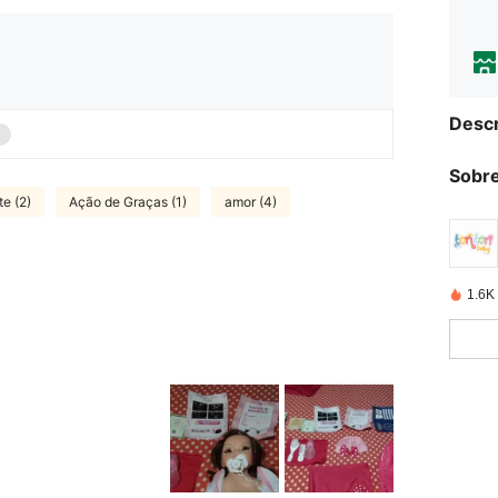
Descr
Sobre
te (2)
Ação de Graças (1)
amor (4)
1.6K