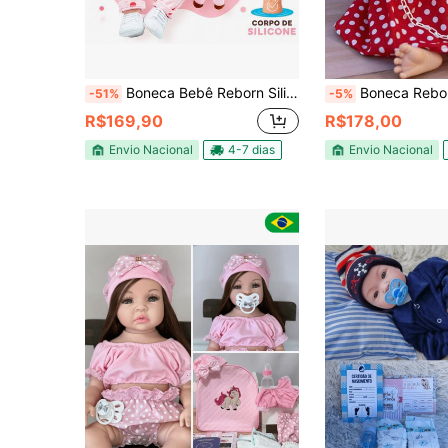
Boneca Bebê Reborn Silicone Realista Com Girafinha Mamadeira Chupeta Acessórios Presente Menina
Boneca Reborn corpo si
-51%
-5%
R$169,90
R$178,00
Envio Nacional
4-7 dias
Envio Nacional