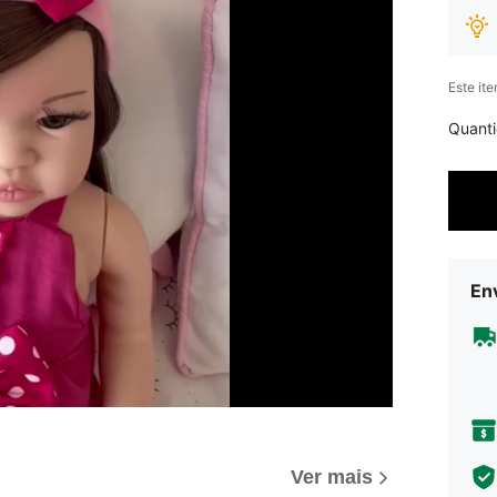
Este it
Quant
Env
Ver mais