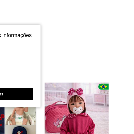
s informações
es