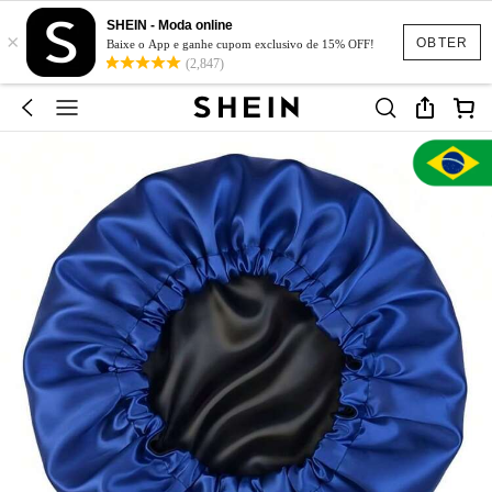
SHEIN - Moda online
×
OBTER
Baixe o App e ganhe cupom exclusivo de 15% OFF!
(2,847)