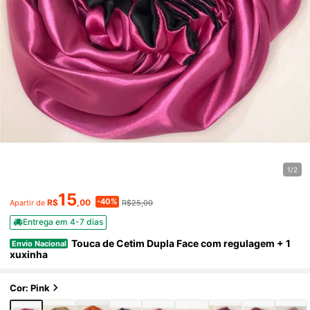
1/2
15
-40%
R$
,00
R$25,00
Apartir de
Entrega em 4-7 dias
Touca de Cetim Dupla Face com regulagem + 1
Envio Nacional
xuxinha
Cor: Pink