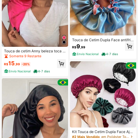
Touca de Cetim Dupla Face antifriz
z
9
R$
,99
Touca de cetim Anny beleza toca lo
Envio Nacional
4-7 dias
nga de cetim seda com regulador p
Somente 9 Restante
ara tranças dreads e cabelos longo
15
s cetim
R$
,99
-20%
Envio Nacional
4-7 dias
Kit Touca de Cetim Dupla Face Ajus
tável + Scrunchie de Veludo – Cor A
#2 Mais Vendido
em Poliéster Touca de cabelo