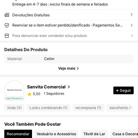
Entrega em 4-7 dias : exclui finais de semana e feriados
Devoluções Gratuitas
Reenviar se o item estiver perdido/danificado · Pagamentos Seguros · Proteção de privacidade
Para denunciar este vendedor e/ou produto
Detalhes Do Produto
Material:
Cetim
Veja mais
Sanvita Comercial
1 Seguidores
Seguir
5,00
k***5
seguido
1 dia atrás
cal
Loja Parceira Local
1 Seguidores
5,00
linda (3)
Looks combinando (1)
recompraria (1)
barulhento (1)
Você Também Pode Gostar
Recomendar
Vestuário e Acessórios
Têxtil de Lar
Casa e Decor