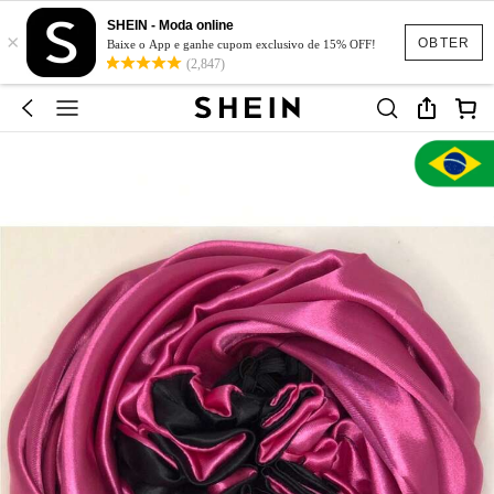
SHEIN - Moda online
×
OBTER
Baixe o App e ganhe cupom exclusivo de 15% OFF!
(2,847)