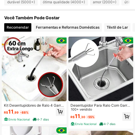
durável (5000+)
ótima qualidade (4000+)
amor (2000+)
útil (
5.4K Seguidores
4,83
Você Também Pode Gostar
5.4K Seguidores
4,83
Recomendar
Ferramentas e Reformas Domésticas
Têxtil de Lar
5.4K Seguidores
4,83
5.4K Seguidores
4,83
5.4K Seguidores
4,83
5.4K Seguidores
4,83
Kit Desentupidores de Ralo 4 Garra
Desentupidor Para Ralo Com Garra
s | Elimina Cabelos na Hora e Dese
e Pia Pegador de Objetos 60cm
100+ vendido
11
R$
,99
-88%
ntope Sem Esforço
11
5.4K Seguidores
4,83
R$
,30
-55%
Envio Nacional
4-7 dias
Envio Nacional
4-7 dias
5.4K Seguidores
4,83