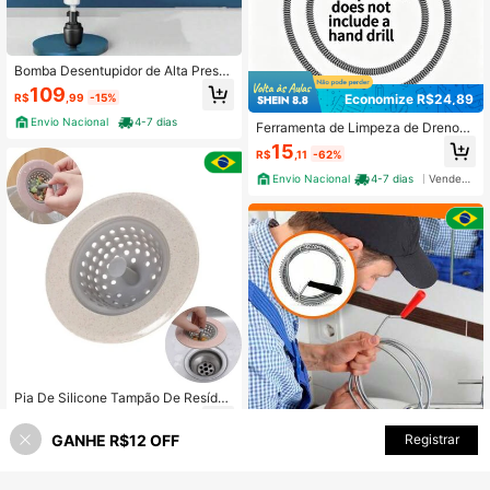
Bomba Desentupidor de Alta Pressã
o para Vaso Sanitário Pia e Cano Us
109
R$
,99
-15%
Economize R$24,89
o Doméstico
Envio Nacional
4-7 dias
Ferramenta de Limpeza de Drenos
Fácil de Operar, Cobra Elétrica para
15
R$
,11
-62%
Tubos 1m de Alta Resistência, Mola
de Limpeza de Esgotos de Aço Car
Envio Nacional
4-7 dias
Vendedor Indicado
bono com Cabeça Integrada, Para
Ralos de Banheiro, Sem Bateria
Pia De Silicone Tampão De Resíduo
s Coletor Acessórios De Banheiro B
18
R$
,90
-81%
anho
GANHE R$12 OFF
ADICIONAR AO CARRINHO
Registrar
47% OFF!
Envio Nacional
4-7 dias