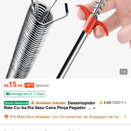
1/9
15
-47%
R$
,99
R$29,99
Entrega em 4-7 dias
Desentupidor
4,89
(
100+
)
Envio Nacional
Vendedor Indicado
Ralo Cu-ba Pia Vaso Cano Pinça Pegador
De Cabelo - 80cm
#
15
Mais Bem Avaliado
em Ferramentas de dragagem de esgoto