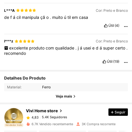
L***A
Cor: Preto e Branco
de
f
á
cil
manipula
çã
o
.
muito
ú
til
em
casa
Útil
(4)
l***z
Cor: Preto e Branco
excelente
produto
com
qualidade
.
j
á
usei
e
d
á
super
certo
.
recomendo
Útil
(19)
Detalhes Do Produto
5.4K Seguidores
4,83
Material:
Ferro
Veja mais
5.4K Seguidores
4,83
Vivi Home store
Seguir
5.4K Seguidores
4,83
6.7K Vendido recentemente
3K Compra recorrente
ado
Vendedor Indicado