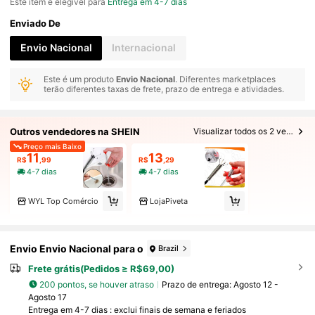
Este item é elegível para
Entrega em 4-7 dias
Enviado De
Envio Nacional
Internacional
Este é um produto
Envio Nacional
. Diferentes marketplaces
terão diferentes taxas de frete, prazo de entrega e atividades.
Outros vendedores na SHEIN
Visualizar todos os 2 vendedores
Preço mais Baixo
11
13
R$
,99
R$
,29
4-7 dias
4-7 dias
WYL Top Comércio
LojaPiveta
Envio Envio Nacional para o
Brazil
Frete grátis(Pedidos ≥ R$69,00)
200 pontos, se houver atraso
Prazo de entrega:
Agosto 12 -
Agosto 17
Entrega em 4-7 dias : exclui finais de semana e feriados