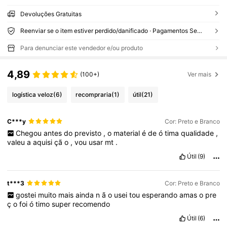
Devoluções Gratuitas
Reenviar se o item estiver perdido/danificado · Pagamentos Seguros · Proteção de privacidade
Para denunciar este vendedor e/ou produto
4,89
(100+)
Ver mais
logística veloz
(6)
recompraria
(1)
útil
(21)
C***y
Cor: Preto e Branco
Chegou
antes
do
previsto
,
o
material
é
de
ó
tima
qualidade
,
valeu
a
aquisi
çã
o
,
vou
usar
mt
.
Útil
(9)
t***3
Cor: Preto e Branco
gostei
muito
mais
ainda
n
ã
o
usei
tou
esperando
amas
o
pre
ç
o
foi
ó
timo
super
recomendo
Útil
(6)