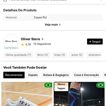
Detalhes Do Produto
70 Seguidores
4,78
Material:
Couro PU
70 Seguidores
4,78
Veja mais
70 Seguidores
4,78
70 Seguidores
4,78
Oliver Store
Seguir
70 Seguidores
4,78
e***f
seguido
1 dia atrás
cal
Loja Parceira Local
70 Seguidores
4,78
ótima qualidade (7)
tênis (3)
linda (3)
amor (2)
altamente re
70 Seguidores
4,78
70 Seguidores
4,78
Você Também Pode Gostar
70 Seguidores
4,78
Recomendar
Sapato
Bolsas & Bagagens
Casa e Decoração
R
70 Seguidores
4,78
70 Seguidores
4,78