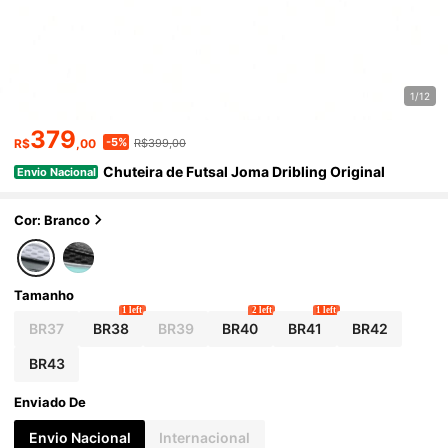
1/12
379
-5%
R$
,00
R$399,00
Chuteira de Futsal Joma Dribling Original
Envio Nacional
Cor: Branco
Tamanho
1 left
2 left
1 left
BR37
BR38
BR39
BR40
BR41
BR42
BR43
Enviado De
Envio Nacional
Internacional