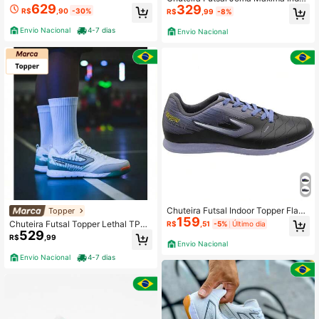
629
329
r Original Unissex
R$
,90
-30%
R$
,99
-8%
Envio Nacional
4-7 dias
Envio Nacional
Chuteira Futsal Indoor Topper Flam
Topper
159
e Masculina
Chuteira Futsal Topper Lethal TP08
R$
,51
-5%
Último dia
529
53
R$
,99
Envio Nacional
Envio Nacional
4-7 dias