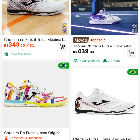
Chuteira de Futsal Joma Máxima In
Topper
349
door Original
R$
,00
-13%
Topper Chuteira Futsal Dominator P
439
ro VI TP0847
R$
,99
Envio Nacional
Envio Nacional
4-7 dias
Chuteira De Futsal Joma Original T
op Flex Rebound Lançamento
Somente 8 Restante
Chuteira Futsal Joma Maxima Indoo