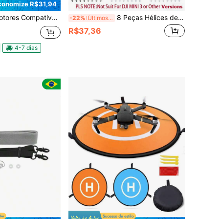
conomize R$31,94
es Compativel Com E88 Para Drone - 4 Peças
8 Peças Hélices de Liberação Rápida de Baixo Ruído 6030F Compatíveis Apenas com Drones Mini 3 Pro / Mini 4 Pro Não Compatíveis com Mini 3 Padrão e Outros Modelos de Drones Hélices de Reposição Leves Flexíveis e Silenciosas Drone e Parafusos de Montagem Não Incluídos Peças de Reposição para Voo Silencioso
-22%
Últimos 3 dias
R$37,36
4-7 dias