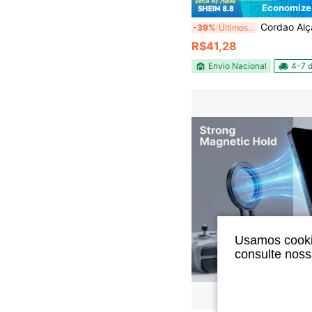
Economize
Cordao Alça Pescoç
-39%
Últimos 3 dias
R$41,28
Envio Nacional
4-7 d
Usamos cookie
consulte nos