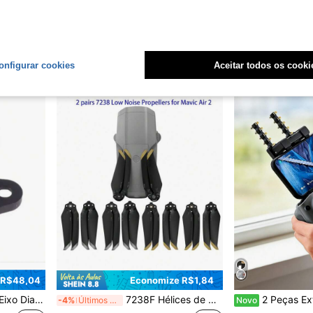
Suporte de Inclinação de Tela para Controle Remoto RC-N3/N2/1 do Air2 / Mini 4 Pro / Neo / FLIP
Hélices de Reposição para Drone Mavic Air 2/Air 2S 4 Peças 7238F - Dobráveis com Engate Rápido em TPU Durável, Baixo Ruído e Silenciosas, Acessórios para Drone, Tempo de Voo e Estabilidade Aprimorados, Preto com Detalhes Laranja/Dourado
-4%
Últimos 2 dias
R$18,95
R$43,97
onfigurar cookies
Aceitar todos os cooki
 R$48,04
Economize R$1,84
anteiro Drone
7238F Hélices de Drone de Liberação Rápida com Baixo Ruído 4 Peças, Apenas para Mavic Air 2 / Air 2S, Lâminas Dobráveis de Substituição em TPU, Redução Moderada de Ruído, Evite Voo em Ventos Fortes para Prevenir Vibração, Peças de Reposição para Drone
2 Peças Extensão de Antena, Compatível com Mini 3/4 PRO, Mavic 3/A
-4%
Últimos 3 dias
Novo