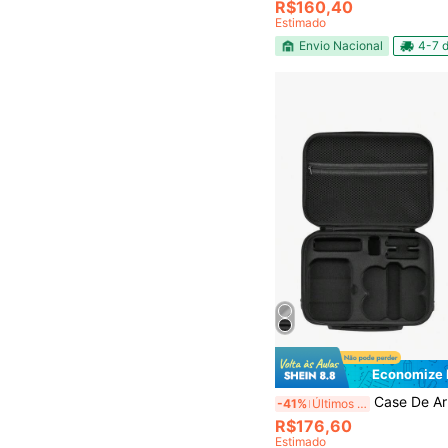
R$160,40
Estimado
Envio Nacional
4-7 d
Economize 
Case De Armazenamento Para
-41%
Últimos 3 dias
R$176,60
Estimado