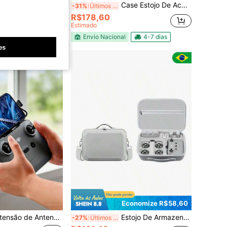
1 peça Faixa de Banda Elástica Cinza Para Mini 3 Pro, Mavic Air 2/2S, Mavic 2 Pro, Mavic Pro, Para Fixar Hélices
Case Estojo De Acessório Para Drone Organizador
-31%
Últimos 3 dias
R$178,60
Estimado
Envio Nacional
4-7 dias
es
Economize R$58,60
IR 3/NEO, Adaptador de Alcance Aprimorado, Estrutura de Resina ABS Durável, Sem Bateria Incluída
Estojo De Armazenamento Transversal Portátil Para Armazenamento de drones
-27%
Últimos 3 dias