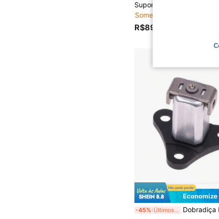
Somente 3 Restante
R$89,99
C
Economize
Dobradiça Eixo Di
-45%
Últimos 3 dias