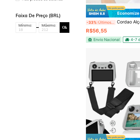
Economize
Faixa De Preço (BRL)
Cordao Alça Pe
-33%
Últimos 3 dias
Mínimo:
Máximo:
Ok
R$56,55
Envio Nacional
4-7 d