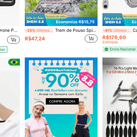
Economize R$15,75
Ec
avic Mini 3
Trem de Pouso Spider LG700, Compatível Apenas com Drone Mini 4 Pro, Extensão de Altura de 30mm com Pernas de Pouso Dobráveis e Fivela de Silicone Antiderrapante, Suporte Protetor de Plástico e Silicone para Proteger o Sensor Visual do Gimbal, Não Inclui o Corpo do Drone, Acessório para Decolagem e Pouso Estáveis
Case 
-25%
Últimos 2 dias
-41%
Últimos 3 dias
R$176,60
R$47,24
Estimado
Envio Nacional
ias