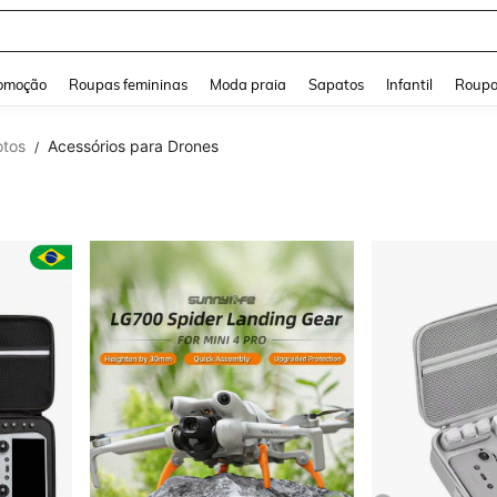
a Jeans Feminina
and down arrow keys to navigate search Buscas recentes and Pesquisar e Encontr
omoção
Roupas femininas
Moda praia
Sapatos
Infantil
Roupa
otos
Acessórios para Drones
/