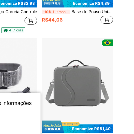
conomize R$32,93
Economize R$4,89
ça Correia Controle
Base de Pouso Universal À Prova D'água para Drones, Tapete de Pouso Dobrável Rapidamente de Dupla Face para Quadricópteros RC, Drones, Helicópteros, Compatível com DJI Spark Mavic Pro Phantom 2/3/4 Pro Inspire 2/1 3DR Solo
-10%
Últimos 2 dias
R$44,06
4-7 dias
s informações
Economize R$81,40