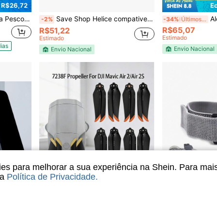
 R$26,72
E
o P/ Controle
Save Shop Helice compativel Drone Mavic Mini - Kit 8 pcs com chave e parafusos
Al
-2%
-34%
Últimos 3 dias
R$65,07
R$51,22
Estimado
Estimado
ias
Envio Nacional
Envio Nacional
s para melhorar a sua experiência na Shein. Para mai
sa
Política de Privacidade
.