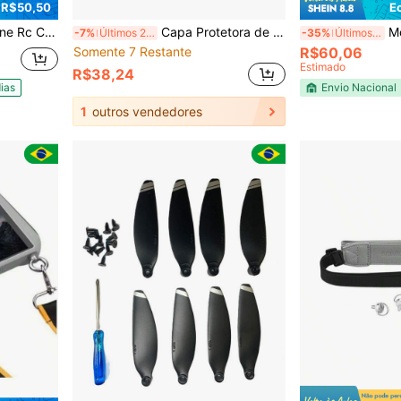
 R$50,50
E
drone *1 + capa de silicone *1
Capa Protetora de Silicone para Controle Remoto Mini 4 Pro, Drone Air 3 RC12 com Acessório de Protetor de Tela
Motor
-7%
Últimos 2 dias
-35%
Últimos 3 dias
Somente 7 Restante
R$60,06
Estimado
R$38,24
ias
Envio Nacional
1
outros vendedores