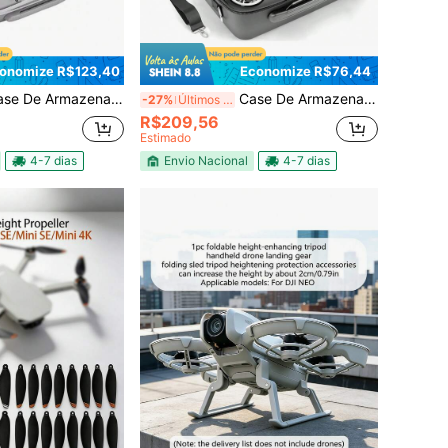
onomize R$123,40
Economize R$76,44
De Armazenamento Para Drone E Acessórios
Case De Armazenamento Para Drone Bolsa E Acessórios
-27%
Últimos 3 dias
R$209,56
Estimado
4-7 dias
Envio Nacional
4-7 dias