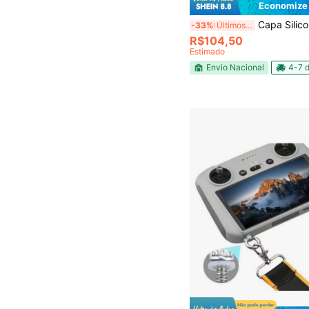
Economize
Capa Silicone Rc Controle Alça Cordão para 
-33%
Últimos 3 dias
R$104,50
Estimado
Envio Nacional
4-7 d