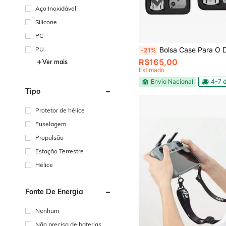
Aço Inoxidável
Silicone
PC
PU
Bolsa Case Para O Drone Para M
-21%
R$165,00
Ver mais
Estimado
Envio Nacional
4-7 d
Tipo
Protetor de hélice
Fuselagem
Propulsão
Estação Terrestre
Hélice
Fonte De Energia
Nenhum
Não precisa de baterias