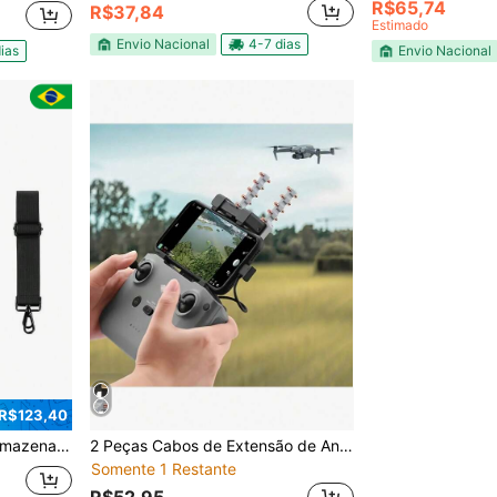
R$65,74
R$37,84
Estimado
Envio Nacional
4-7 dias
ias
Envio Nacional
R$123,40
 Drone E Acessórios
2 Peças Cabos de Extensão de Antena, Compatíveis com Mini 3/4 PRO, Mavic 3/AIR 3/NEO, Adaptador de Alcance de Sinal Aprimorado, Estrutura de Resina ABS, Bateria Não Incluída
Somente 1 Restante