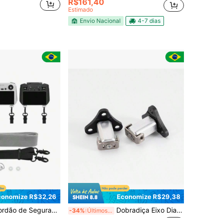
R$161,40
Estimado
Envio Nacional
4-7 dias
conomize R$32,26
Economize R$29,38
ão de Segurança Anti-perda para Drone
Dobradiça Eixo Dianteiro Original Cinza
-34%
Últimos 3 dias