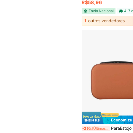
R$58,96
Envio Nacional
4-7 d
1
outros vendedores
Economize
ParaEstojo Organizador Bolsa Maleta Pr
-29%
Últimos 3 dias