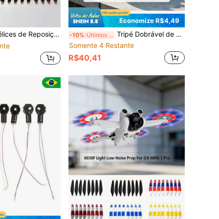
Economize R$4,49
2 Mini 2 SE Mini SE Mini 4K, Verifique Seu Modelo Primeiro para Evitar Tamanho Inadequado, Drone Não Incluído
Tripé Dobrável de Aumento de Altura para Pouso de Drone, Protetor de Skid com Elevação de 0,79 Polegadas, Acessório Leve de Proteção Contra Arranhões com Liberação Rápida, Suporte Portátil Dobrável de Pé de Esqui para Drones de Câmera de Bolso Mini, Drone Não Incluído
-10%
Últimos 2 dias
Somente 4 Restante
nte
R$40,41