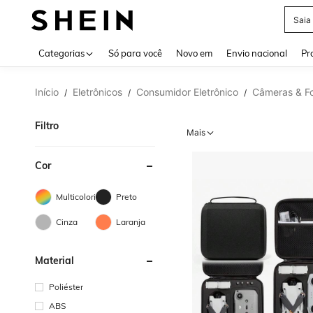
Calç
Use up 
Categorias
Só para você
Novo em
Envio nacional
Pr
Início
Eletrônicos
Consumidor Eletrônico
Câmeras & F
/
/
/
Filtro
Mais
Cor
Multicolorido
Preto
Cinza
Laranja
Material
Poliéster
ABS