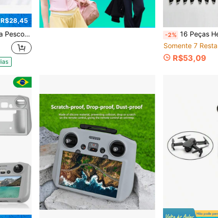
 R$28,45
scoço 3 Pro
16 Peças Hélices de Reposição Leves e de Baixo Ruído Apenas para Drones Mini 
-2%
Somente 7 Resta
R$53,09
ias