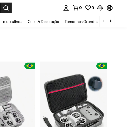
0
0
ar. Press Enter to select.
s masculinas
Casa & Decoração
Tamanhos Grandes
Joias e acessó