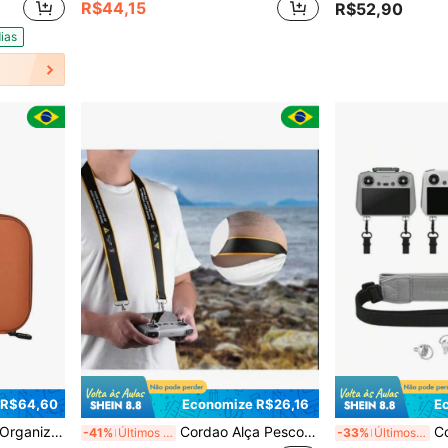
R$44,15
R$52,90
ias
 R$64,60
Economize R$26,16
E
a Drone ParaDji Neo Fly More
Cordao Alça Pescoço P/ Controle
Cord
-41%
Últimos 3 dias
-33%
Últimos 3 dias