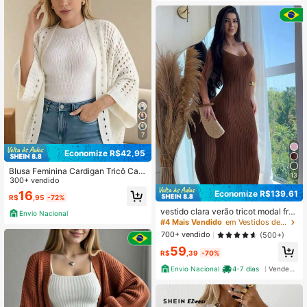
7
Economize R$42,95
Blusa Feminina Cardigan Tricô Cap
13
a Tricot Vazado Mangas 3/4 Outon
300+ vendido
o
Economize R$139,61
16
R$
,95
-72%
vestido clara verão tricot modal fres
Envio Nacional
co canelado alta qualidade 2027 fe
#4 Mais Vendido
em Vestidos de suéter femininos
stas
700+ vendido
(500+)
59
R$
,39
-70%
Envio Nacional
4-7 dias
Vendedor Indicado