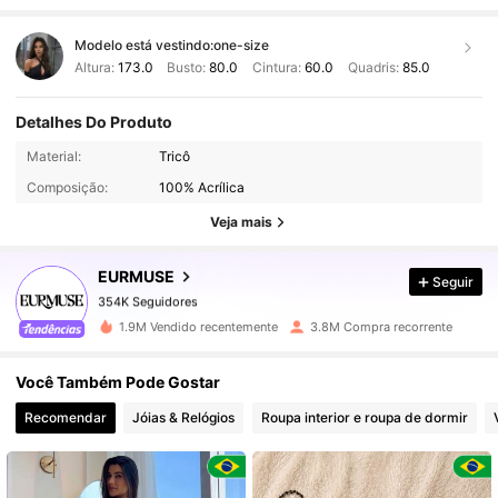
Modelo está vestindo:
one-size
Altura:
173.0
Busto:
80.0
Cintura:
60.0
Quadris:
85.0
Detalhes Do Produto
354K Seguidores
Material:
Tricô
354K Seguidores
Composição:
100% Acrílica
354K Seguidores
Veja mais
354K Seguidores
EURMUSE
Seguir
354K Seguidores
w***.
seguido
1 dia atrás
354K Seguidores
1.9M Vendido recentemente
3.8M Compra recorrente
354K Seguidores
Você Também Pode Gostar
354K Seguidores
Recomendar
Jóias & Relógios
Roupa interior e roupa de dormir
354K Seguidores
354K Seguidores
354K Seguidores