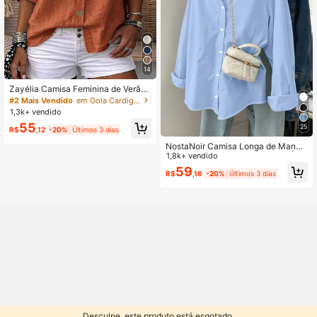
14
Zayélia Camisa Feminina de Verão
Elegante e Simples, Tecido Liso, Ca
#2 Mais Vendido
em Gola Cardigan Tops, blusas e camisetas feminina
sual, Camisa de Trabalho
1,3k+ vendido
55
25
R$
,12
-20%
Últimos 3 dias
NostaNoir Camisa Longa de Manga
Longa, Casual, Solta, de Botão Únic
1,8k+ vendido
o e Cor Sólida para Mulheres
59
R$
,16
-20%
Últimos 3 dias
Desculpe, este produto está esgotado.