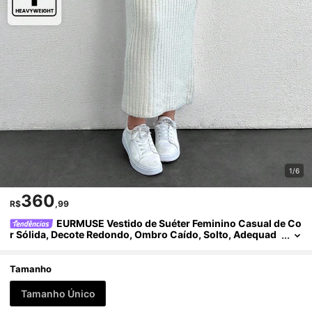
1/6
360
R$
,99
EURMUSE Vestido de Suéter Feminino Casual de Co
r Sólida, Decote Redondo, Ombro Caído, Solto, Adequad
o para Outono/Inverno
Tamanho
Tamanho Único