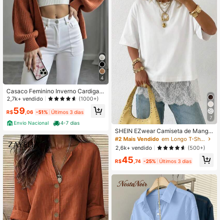
4
Casaco Feminino Inverno Cardigan
Trico Premium Lançamento
2,7k+ vendido
(1000+)
59
R$
,06
-51%
Últimos 3 dias
7
Envio Nacional
4-7 dias
SHEIN EZwear Camiseta de Manga
Curta Feminina de Cor Sólida, Deco
#2 Mais Vendido
em Longo T-Shirts Mulher
te Redondo, Casual, Versátil e Adeq
2,6k+ vendido
(500+)
uada para Uso Diário
45
R$
,74
-25%
Últimos 3 dias