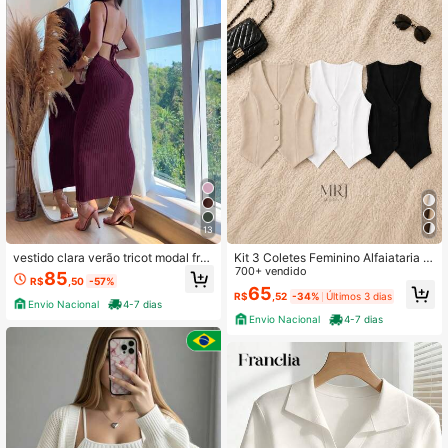
13
vestido clara verão tricot modal fres
Kit 3 Coletes Feminino Alfaiataria El
co canelado alta qualidade 2027 fe
egante com Botões Decote V Sem
700+ vendido
85
R$
,50
-57%
stas
Mangas Casual Chic
65
R$
,52
-34%
Últimos 3 dias
Envio Nacional
4-7 dias
Envio Nacional
4-7 dias