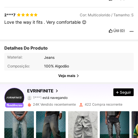
2***7
Cor: Multicolorido / Tamanho: S
Love
the
way
it
fits
.
Very
comfortable
😌
Útil
(0)
Detalhes Do Produto
3.6K Seguidores
4,73
Material:
Jeans
Composição:
100% Algodão
3.6K Seguidores
4,73
Veja mais
3.6K Seguidores
4,73
EVRINFINITE
Seguir
1***1
está navegando
3.6K Seguidores
4,73
24K Vendido recentemente
422 Compra recorrente
3.6K Seguidores
4,73
3.6K Seguidores
4,73