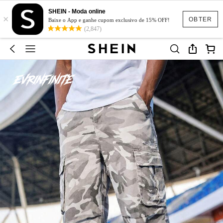
SHEIN - Moda online
×
OBTER
Baixe o App e ganhe cupom exclusivo de 15% OFF!
(2,847)