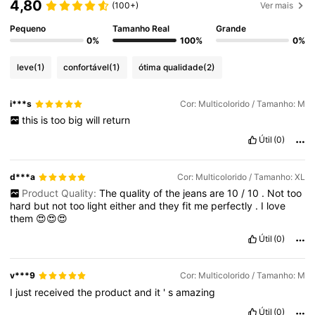
4,80
(100+)
Ver mais
Pequeno
Tamanho Real
Grande
0%
100%
0%
leve
(1)
confortável
(1)
ótima qualidade
(2)
i***s
Cor: Multicolorido / Tamanho: M
this
is
too
big
will
return
Útil
(0)
d***a
Cor: Multicolorido / Tamanho: XL
Product Quality:
The
quality
of
the
jeans
are
10
/
10
.
Not
too
hard
but
not
too
light
either
and
they
fit
me
perfectly
.
I
love
them
😍😍😍
Útil
(0)
v***9
Cor: Multicolorido / Tamanho: M
I
just
received
the
product
and
it
'
s
amazing
Útil
(0)