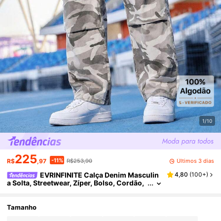
1/10
225
-11%
Últimos 3 dias
R$
,97
R$253,90
EVRINFINITE Calça Denim Masculin
4,80
(
100+
)
a Solta, Streetwear, Zíper, Bolso, Cordão,
Multicolorida, Calça Denim, Casual, Conf
ortável, Versátil, Uso Diário, Presente para Pa
i/Marido
Tamanho